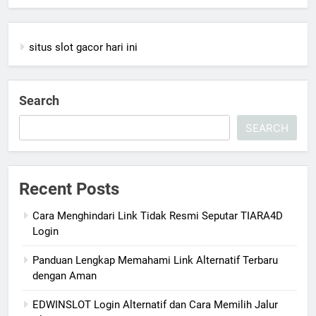
situs slot gacor hari ini
Search
SEARCH
Recent Posts
Cara Menghindari Link Tidak Resmi Seputar TIARA4D
Login
Panduan Lengkap Memahami Link Alternatif Terbaru
dengan Aman
EDWINSLOT Login Alternatif dan Cara Memilih Jalur