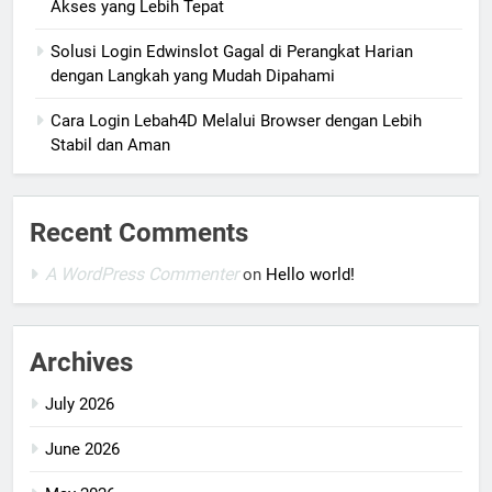
Akses yang Lebih Tepat
Solusi Login Edwinslot Gagal di Perangkat Harian
dengan Langkah yang Mudah Dipahami
Cara Login Lebah4D Melalui Browser dengan Lebih
Stabil dan Aman
Recent Comments
A WordPress Commenter
on
Hello world!
Archives
July 2026
June 2026