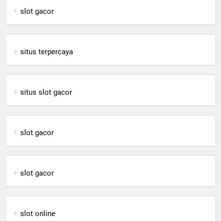
slot gacor
situs terpercaya
situs slot gacor
slot gacor
slot gacor
slot online