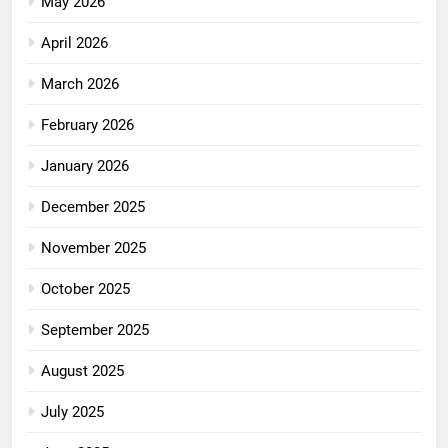
May 2026
April 2026
March 2026
February 2026
January 2026
December 2025
November 2025
October 2025
September 2025
August 2025
July 2025