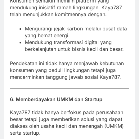
Konsumen semakin memilih platform yang
mendukung inisiatif ramah lingkungan. Kaya787
telah menunjukkan komitmennya dengan:
Mengurangi jejak karbon melalui pusat data
yang hemat energi.
Mendukung transformasi digital yang
berkelanjutan untuk bisnis kecil dan besar.
Pendekatan ini tidak hanya menjawab kebutuhan
konsumen yang peduli lingkungan tetapi juga
mencerminkan tanggung jawab sosial Kaya787.
6. Memberdayakan UMKM dan Startup
Kaya787 tidak hanya berfokus pada perusahaan
besar tetapi juga memberikan solusi yang dapat
diakses oleh usaha kecil dan menengah (UMKM)
serta startup.