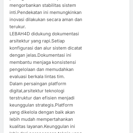
mengorbankan stabilitas sistem
inti.Pendekatan ini memungkinkan
inovasi dilakukan secara aman dan
terukur.
LEBAH4D didukung dokumentasi
arsitektur yang rapi.Setiap
konfigurasi dan alur sistem dicatat
dengan jelas.Dokumentasi ini
membantu menjaga konsistensi
pengelolaan dan memudahkan
evaluasi berkala lintas tim.
Dalam persaingan platform
digital,arsitektur teknologi
terstruktur dan efisien menjadi
keunggulan strategis.Platform
yang dikelola dengan baik akan
lebih mudah mempertahankan
kualitas layanan.Keunggulan ini