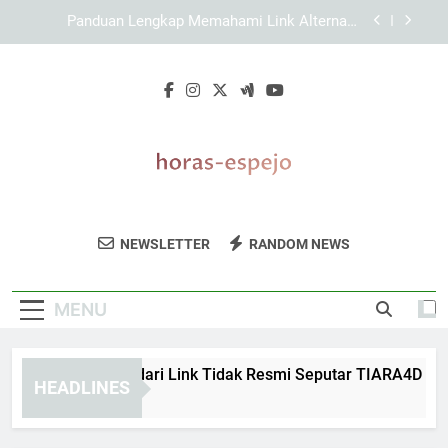
Skip
Panduan Lengkap Memahami Link Alternatif
to
Terbaru dengan Aman
content
EDWINSLOT Login Alternatif dan Cara Memilih
Jalur Akses yang Lebih Tepat
Solusi Login Edwinslot Gagal di Perangkat Harian
dengan Langkah yang Mudah Dipahami
Cara Menghindari Link Tidak Resmi Seputar
TIARA4D Login
Panduan Lengkap Memahami Link Alternatif
Terbaru dengan Aman
Horas Espejo
Temukan Inspirasi Numerologi Dan Spiritual
EDWINSLOT Login Alternatif dan Cara Memilih
NEWSLETTER
RANDOM NEWS
Jalur Akses yang Lebih Tepat
Di Horas Espejo.
Solusi Login Edwinslot Gagal di Perangkat Harian
dengan Langkah yang Mudah Dipahami
MENU
Cara Menghindari Link Tidak Resmi Seputar TIARA4D Login
HEADLINES
4 Weeks Ago