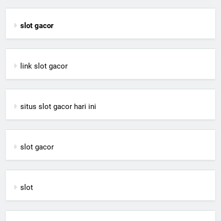
slot gacor
link slot gacor
situs slot gacor hari ini
slot gacor
slot