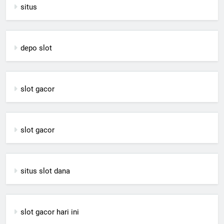
situs
depo slot
slot gacor
slot gacor
situs slot dana
slot gacor hari ini