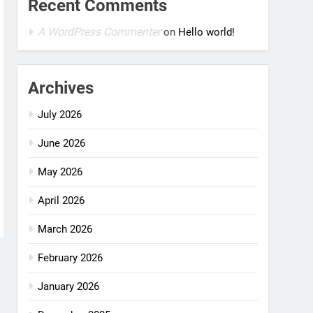
Recent Comments
A WordPress Commenter
on
Hello world!
Archives
July 2026
June 2026
May 2026
April 2026
March 2026
February 2026
January 2026