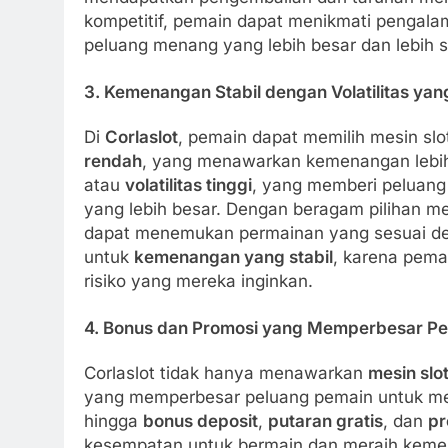
kompetitif, pemain dapat menikmati pengal
peluang menang yang lebih besar dan lebih s
3.
Kemenangan Stabil dengan Volatilitas yan
Di
Corlaslot
, pemain dapat memilih mesin sl
rendah
, yang menawarkan kemenangan lebih 
atau
volatilitas tinggi
, yang memberi peluan
yang lebih besar. Dengan beragam pilihan mes
dapat menemukan permainan yang sesuai den
untuk
kemenangan yang stabil
, karena pema
risiko yang mereka inginkan.
4.
Bonus dan Promosi yang Memperbesar P
Corlaslot tidak hanya menawarkan
mesin slot
yang memperbesar peluang pemain untuk m
hingga
bonus deposit
,
putaran gratis
, dan
pr
kesempatan untuk bermain dan meraih keme