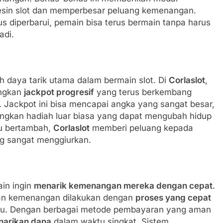
esin slot dan memperbesar peluang kemenangan.
s diperbarui, pemain bisa terus bermain tanpa harus
adi.
h daya tarik utama dalam bermain slot. Di
Corlaslot
,
angkan
jackpot progresif
yang terus berkembang
. Jackpot ini bisa mencapai angka yang sangat besar,
kan hadiah luar biasa yang dapat mengubah hidup
lu bertambah,
Corlaslot
memberi peluang kepada
g sangat menggiurkan.
in ingin
menarik kemenangan mereka dengan cepat
.
kan kemenangan dilakukan dengan
proses yang cepat
rlu. Dengan berbagai metode pembayaran yang aman
narikan dana
dalam waktu singkat. Sistem