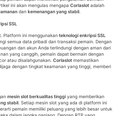
ikel ini akan mengulas mengapa
Corlaslot
adalah
eamanan
dan
kemenangan yang stabil
.
ipsi SSL
t
. Platform ini menggunakan
teknologi enkripsi SSL
ngi semua data pribadi dan transaksi pemain. Dengan
 keuangan dan akun Anda terlindungi dengan aman dari
anan yang canggih, pemain dapat bermain dengan
cor atau disalahgunakan.
Corlaslot
memastikan
ijaga dengan tingkat keamanan yang tinggi, memberi
ngan
mesin slot berkualitas tinggi
yang memberikan
g stabil
. Setiap mesin slot yang ada di platform ini
berarti pemain memiliki peluang yang lebih besar untuk
reka dalam jangka panjang. Dengan RTP yang