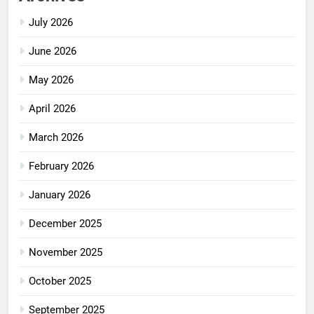
July 2026
June 2026
May 2026
April 2026
March 2026
February 2026
January 2026
December 2025
November 2025
October 2025
September 2025