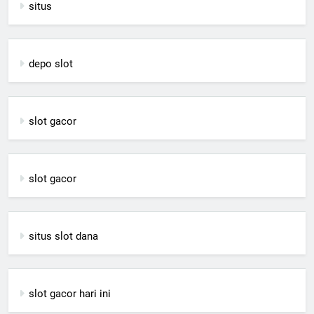
situs
depo slot
slot gacor
slot gacor
situs slot dana
slot gacor hari ini