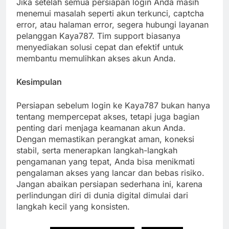
Jika setelah semua persiapan login Anda masih
menemui masalah seperti akun terkunci, captcha
error, atau halaman error, segera hubungi layanan
pelanggan Kaya787. Tim support biasanya
menyediakan solusi cepat dan efektif untuk
membantu memulihkan akses akun Anda.
Kesimpulan
Persiapan sebelum login ke Kaya787 bukan hanya
tentang mempercepat akses, tetapi juga bagian
penting dari menjaga keamanan akun Anda.
Dengan memastikan perangkat aman, koneksi
stabil, serta menerapkan langkah-langkah
pengamanan yang tepat, Anda bisa menikmati
pengalaman akses yang lancar dan bebas risiko.
Jangan abaikan persiapan sederhana ini, karena
perlindungan diri di dunia digital dimulai dari
langkah kecil yang konsisten.