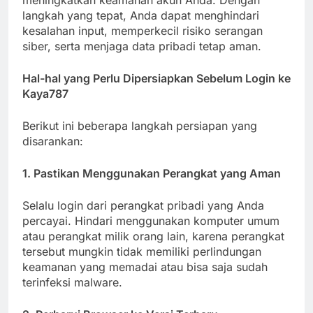
meningkatkan keamanan akun Anda. Dengan
langkah yang tepat, Anda dapat menghindari
kesalahan input, memperkecil risiko serangan
siber, serta menjaga data pribadi tetap aman.
Hal-hal yang Perlu Dipersiapkan Sebelum Login ke
Kaya787
Berikut ini beberapa langkah persiapan yang
disarankan:
1. Pastikan Menggunakan Perangkat yang Aman
Selalu login dari perangkat pribadi yang Anda
percayai. Hindari menggunakan komputer umum
atau perangkat milik orang lain, karena perangkat
tersebut mungkin tidak memiliki perlindungan
keamanan yang memadai atau bisa saja sudah
terinfeksi malware.