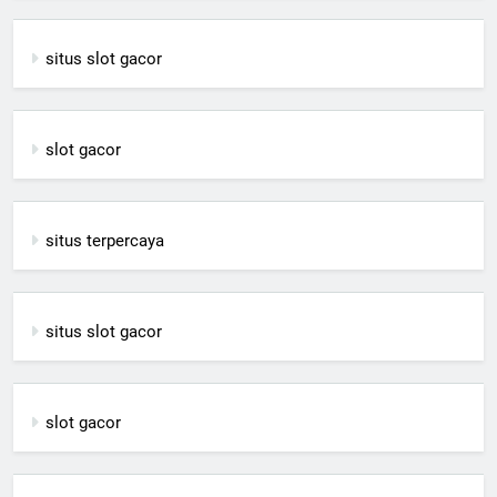
situs slot gacor
slot gacor
situs terpercaya
situs slot gacor
slot gacor