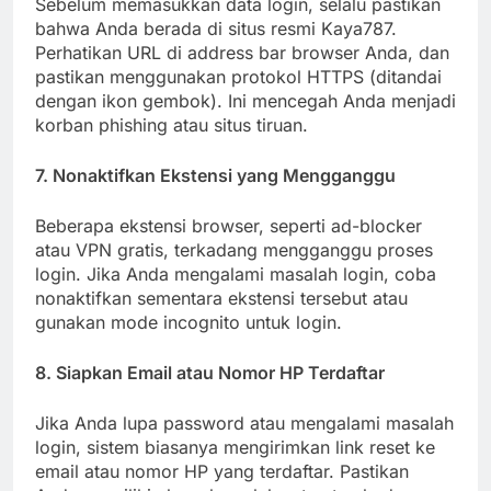
Sebelum memasukkan data login, selalu pastikan
bahwa Anda berada di situs resmi Kaya787.
Perhatikan URL di address bar browser Anda, dan
pastikan menggunakan protokol HTTPS (ditandai
dengan ikon gembok). Ini mencegah Anda menjadi
korban phishing atau situs tiruan.
7. Nonaktifkan Ekstensi yang Mengganggu
Beberapa ekstensi browser, seperti ad-blocker
atau VPN gratis, terkadang mengganggu proses
login. Jika Anda mengalami masalah login, coba
nonaktifkan sementara ekstensi tersebut atau
gunakan mode incognito untuk login.
8. Siapkan Email atau Nomor HP Terdaftar
Jika Anda lupa password atau mengalami masalah
login, sistem biasanya mengirimkan link reset ke
email atau nomor HP yang terdaftar. Pastikan