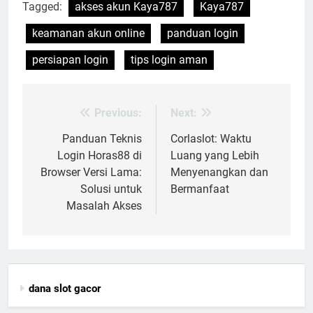
Tagged:
akses akun Kaya787
Kaya787
keamanan akun online
panduan login
persiapan login
tips login aman
Previous:
Next:
Post
navigation
Panduan Teknis
Corlaslot: Waktu
Login Horas88 di
Luang yang Lebih
Browser Versi Lama:
Menyenangkan dan
Solusi untuk
Bermanfaat
Masalah Akses
dana slot gacor