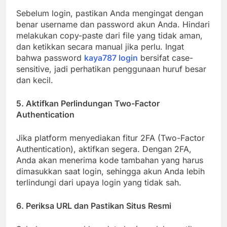
Sebelum login, pastikan Anda mengingat dengan
benar username dan password akun Anda. Hindari
melakukan copy-paste dari file yang tidak aman,
dan ketikkan secara manual jika perlu. Ingat
bahwa password
kaya787 login
bersifat case-
sensitive, jadi perhatikan penggunaan huruf besar
dan kecil.
5. Aktifkan Perlindungan Two-Factor
Authentication
Jika platform menyediakan fitur 2FA (Two-Factor
Authentication), aktifkan segera. Dengan 2FA,
Anda akan menerima kode tambahan yang harus
dimasukkan saat login, sehingga akun Anda lebih
terlindungi dari upaya login yang tidak sah.
6. Periksa URL dan Pastikan Situs Resmi