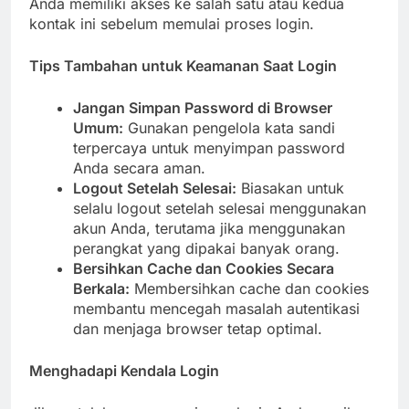
Anda memiliki akses ke salah satu atau kedua
kontak ini sebelum memulai proses login.
Tips Tambahan untuk Keamanan Saat Login
Jangan Simpan Password di Browser
Umum:
Gunakan pengelola kata sandi
terpercaya untuk menyimpan password
Anda secara aman.
Logout Setelah Selesai:
Biasakan untuk
selalu logout setelah selesai menggunakan
akun Anda, terutama jika menggunakan
perangkat yang dipakai banyak orang.
Bersihkan Cache dan Cookies Secara
Berkala:
Membersihkan cache dan cookies
membantu mencegah masalah autentikasi
dan menjaga browser tetap optimal.
Menghadapi Kendala Login