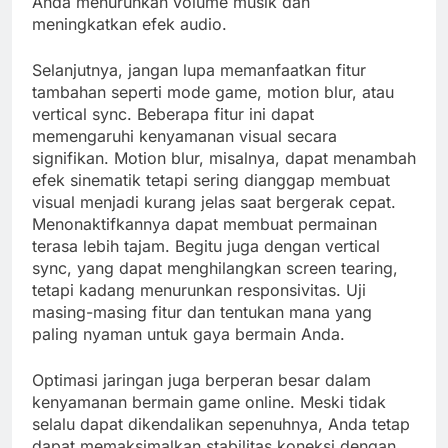
Anda menurunkan volume musik dan
meningkatkan efek audio.
Selanjutnya, jangan lupa memanfaatkan fitur
tambahan seperti mode game, motion blur, atau
vertical sync. Beberapa fitur ini dapat
memengaruhi kenyamanan visual secara
signifikan. Motion blur, misalnya, dapat menambah
efek sinematik tetapi sering dianggap membuat
visual menjadi kurang jelas saat bergerak cepat.
Menonaktifkannya dapat membuat permainan
terasa lebih tajam. Begitu juga dengan vertical
sync, yang dapat menghilangkan screen tearing,
tetapi kadang menurunkan responsivitas. Uji
masing-masing fitur dan tentukan mana yang
paling nyaman untuk gaya bermain Anda.
Optimasi jaringan juga berperan besar dalam
kenyamanan bermain game online. Meski tidak
selalu dapat dikendalikan sepenuhnya, Anda tetap
dapat memaksimalkan stabilitas koneksi dengan