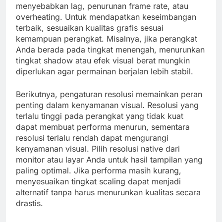
menyebabkan lag, penurunan frame rate, atau
overheating. Untuk mendapatkan keseimbangan
terbaik, sesuaikan kualitas grafis sesuai
kemampuan perangkat. Misalnya, jika perangkat
Anda berada pada tingkat menengah, menurunkan
tingkat shadow atau efek visual berat mungkin
diperlukan agar permainan berjalan lebih stabil.
Berikutnya, pengaturan resolusi memainkan peran
penting dalam kenyamanan visual. Resolusi yang
terlalu tinggi pada perangkat yang tidak kuat
dapat membuat performa menurun, sementara
resolusi terlalu rendah dapat mengurangi
kenyamanan visual. Pilih resolusi native dari
monitor atau layar Anda untuk hasil tampilan yang
paling optimal. Jika performa masih kurang,
menyesuaikan tingkat scaling dapat menjadi
alternatif tanpa harus menurunkan kualitas secara
drastis.