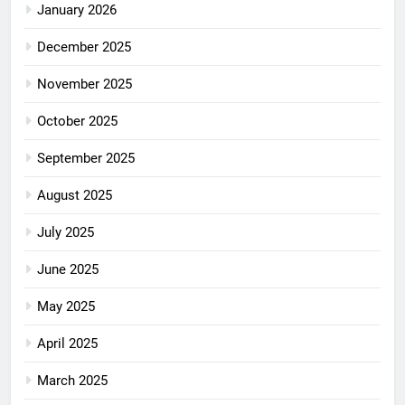
January 2026
December 2025
November 2025
October 2025
September 2025
August 2025
July 2025
June 2025
May 2025
April 2025
March 2025