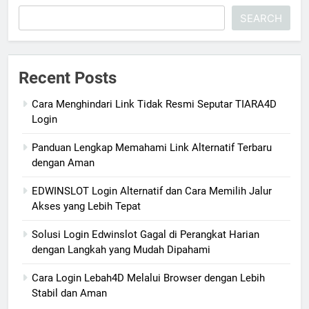
SEARCH
Recent Posts
Cara Menghindari Link Tidak Resmi Seputar TIARA4D
Login
Panduan Lengkap Memahami Link Alternatif Terbaru
dengan Aman
EDWINSLOT Login Alternatif dan Cara Memilih Jalur
Akses yang Lebih Tepat
Solusi Login Edwinslot Gagal di Perangkat Harian
dengan Langkah yang Mudah Dipahami
Cara Login Lebah4D Melalui Browser dengan Lebih
Stabil dan Aman