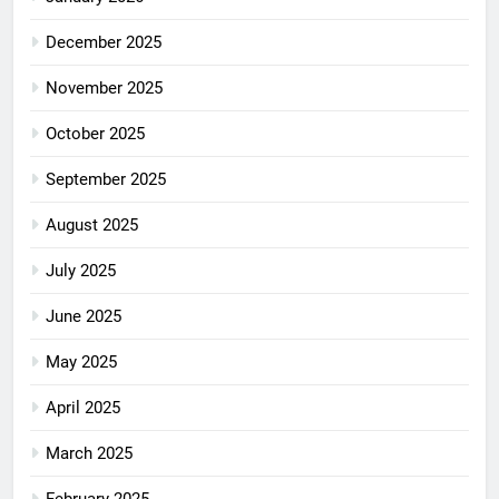
December 2025
November 2025
October 2025
September 2025
August 2025
July 2025
June 2025
May 2025
April 2025
March 2025
February 2025