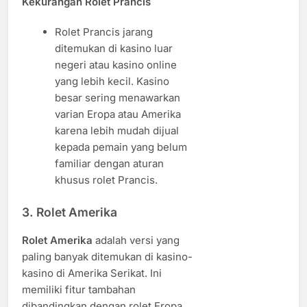
Kekurangan Rolet Prancis
Rolet Prancis jarang
ditemukan di kasino luar
negeri atau kasino online
yang lebih kecil. Kasino
besar sering menawarkan
varian Eropa atau Amerika
karena lebih mudah dijual
kepada pemain yang belum
familiar dengan aturan
khusus rolet Prancis.
3. Rolet Amerika
Rolet Amerika
adalah versi yang
paling banyak ditemukan di kasino-
kasino di Amerika Serikat. Ini
memiliki fitur tambahan
dibandingkan dengan rolet Eropa