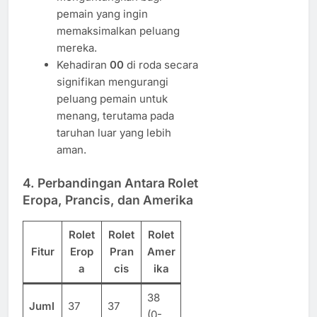
pemain yang ingin
memaksimalkan peluang
mereka.
Kehadiran
00
di roda secara
signifikan mengurangi
peluang pemain untuk
menang, terutama pada
taruhan luar yang lebih
aman.
4. Perbandingan Antara Rolet
Eropa, Prancis, dan Amerika
Rolet
Rolet
Rolet
Fitur
Erop
Pran
Amer
a
cis
ika
38
Juml
37
37
(0-