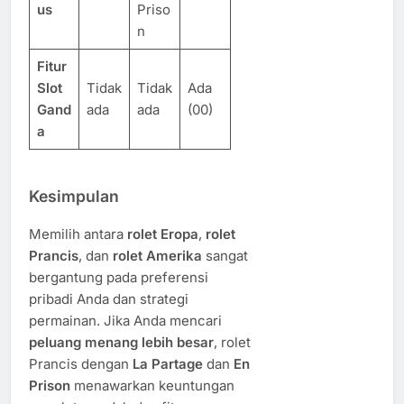
us
Priso
n
Fitur
Slot
Tidak
Tidak
Ada
Gand
ada
ada
(00)
a
Kesimpulan
Memilih antara
rolet Eropa
,
rolet
Prancis
, dan
rolet Amerika
sangat
bergantung pada preferensi
pribadi Anda dan strategi
permainan. Jika Anda mencari
peluang menang lebih besar
, rolet
Prancis dengan
La Partage
dan
En
Prison
menawarkan keuntungan