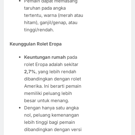
Pemain dapat memasang
taruhan pada angka
tertentu, warna (merah atau
hitam), ganjil/genap, atau
tinggi/rendah.
Keunggulan Rolet Eropa
Keuntungan rumah
pada
rolet Eropa adalah sekitar
2,7%
, yang lebih rendah
dibandingkan dengan rolet
Amerika. Ini berarti pemain
memiliki peluang lebih
besar untuk menang.
Dengan hanya satu angka
nol, peluang kemenangan
lebih tinggi bagi pemain
dibandingkan dengan versi