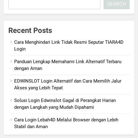
SEARCH
Recent Posts
Cara Menghindari Link Tidak Resmi Seputar TIARA4D
Login
Panduan Lengkap Memahami Link Alternatif Terbaru
dengan Aman
EDWINSLOT Login Alternatif dan Cara Memilih Jalur
Akses yang Lebih Tepat
Solusi Login Edwinslot Gagal di Perangkat Harian
dengan Langkah yang Mudah Dipahami
Cara Login Lebah4D Melalui Browser dengan Lebih
Stabil dan Aman