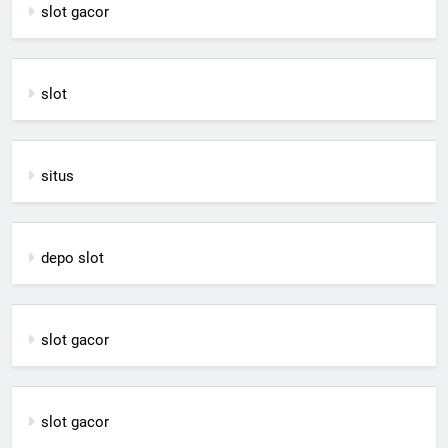
slot gacor
slot
situs
depo slot
slot gacor
slot gacor