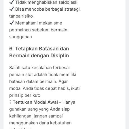
Tidak menghabiskan saldo asli
Bisa mencoba berbagai strategi
tanpa risiko
Memahami mekanisme
permainan sebelum bermain
sungguhan
6. Tetapkan Batasan dan
Bermain dengan Disiplin
Salah satu kesalahan terbesar
pemain slot adalah tidak memiliki
batasan dalam bermain. Agar
modal Anda tidak cepat habis, ikuti
prinsip berikut:
?
Tentukan Modal Awal
– Hanya
gunakan uang yang Anda siap
kehilangan, jangan sampai
menggunakan dana kebutuhan