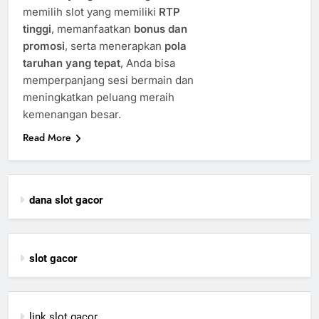
memilih slot yang memiliki
RTP
tinggi
, memanfaatkan
bonus dan
promosi
, serta menerapkan
pola
taruhan yang tepat
, Anda bisa
memperpanjang sesi bermain dan
meningkatkan peluang meraih
kemenangan besar.
Read More
dana slot gacor
slot gacor
link slot gacor