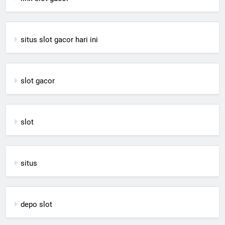
situs slot gacor hari ini
slot gacor
slot
situs
depo slot