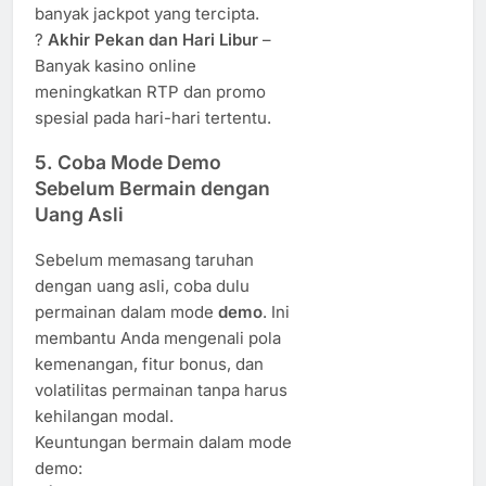
banyak jackpot yang tercipta.
?
Akhir Pekan dan Hari Libur
–
Banyak kasino online
meningkatkan RTP dan promo
spesial pada hari-hari tertentu.
5. Coba Mode Demo
Sebelum Bermain dengan
Uang Asli
Sebelum memasang taruhan
dengan uang asli, coba dulu
permainan dalam mode
demo
. Ini
membantu Anda mengenali pola
kemenangan, fitur bonus, dan
volatilitas permainan tanpa harus
kehilangan modal.
Keuntungan bermain dalam mode
demo: