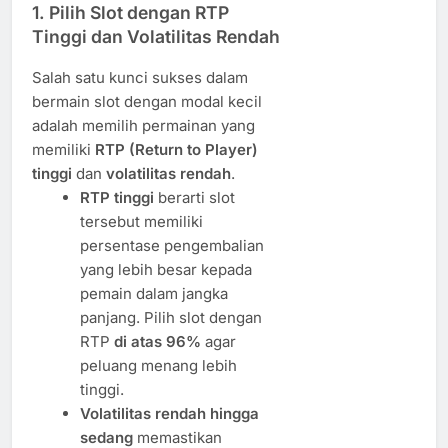
1. Pilih Slot dengan RTP
Tinggi dan Volatilitas Rendah
Salah satu kunci sukses dalam
bermain slot dengan modal kecil
adalah memilih permainan yang
memiliki
RTP (Return to Player)
tinggi
dan
volatilitas rendah
.
RTP tinggi
berarti slot
tersebut memiliki
persentase pengembalian
yang lebih besar kepada
pemain dalam jangka
panjang. Pilih slot dengan
RTP
di atas 96%
agar
peluang menang lebih
tinggi.
Volatilitas rendah hingga
sedang
memastikan