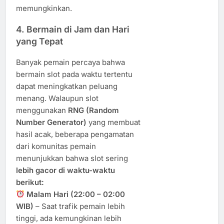
memungkinkan.
4. Bermain di Jam dan Hari
yang Tepat
Banyak pemain percaya bahwa
bermain slot pada waktu tertentu
dapat meningkatkan peluang
menang. Walaupun slot
menggunakan
RNG (Random
Number Generator)
yang membuat
hasil acak, beberapa pengamatan
dari komunitas pemain
menunjukkan bahwa slot sering
lebih gacor di waktu-waktu
berikut:
Malam Hari (22:00 – 02:00
WIB)
– Saat trafik pemain lebih
tinggi, ada kemungkinan lebih