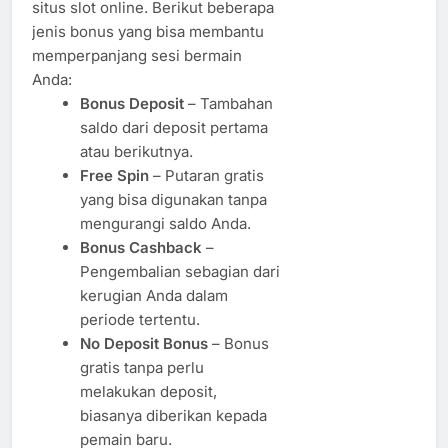
situs slot online. Berikut beberapa
jenis bonus yang bisa membantu
memperpanjang sesi bermain
Anda:
Bonus Deposit
– Tambahan
saldo dari deposit pertama
atau berikutnya.
Free Spin
– Putaran gratis
yang bisa digunakan tanpa
mengurangi saldo Anda.
Bonus Cashback
–
Pengembalian sebagian dari
kerugian Anda dalam
periode tertentu.
No Deposit Bonus
– Bonus
gratis tanpa perlu
melakukan deposit,
biasanya diberikan kepada
pemain baru.