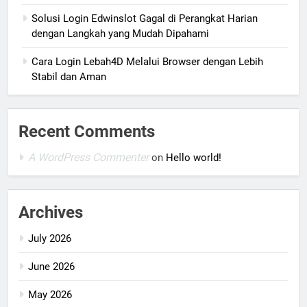
Solusi Login Edwinslot Gagal di Perangkat Harian
dengan Langkah yang Mudah Dipahami
Cara Login Lebah4D Melalui Browser dengan Lebih
Stabil dan Aman
Recent Comments
A WordPress Commenter
on
Hello world!
Archives
July 2026
June 2026
May 2026