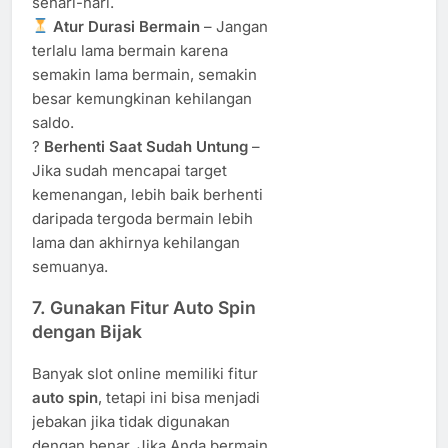
sehari-hari.
Atur Durasi Bermain
– Jangan
terlalu lama bermain karena
semakin lama bermain, semakin
besar kemungkinan kehilangan
saldo.
?
Berhenti Saat Sudah Untung
–
Jika sudah mencapai target
kemenangan, lebih baik berhenti
daripada tergoda bermain lebih
lama dan akhirnya kehilangan
semuanya.
7. Gunakan Fitur Auto Spin
dengan Bijak
Banyak slot online memiliki fitur
auto spin
, tetapi ini bisa menjadi
jebakan jika tidak digunakan
dengan benar. Jika Anda bermain