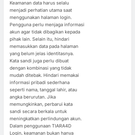
Keamanan data harus selalu
menjadi perhatian utama saat
menggunakan halaman login.
Pengguna perlu menjaga informasi
akun agar tidak dibagikan kepada
pihak lain. Selain itu, hindari
memasukkan data pada halaman
yang belum jelas identitasnya.
Kata sandi juga perlu dibuat
dengan kombinasi yang tidak
mudah ditebak. Hindari memakai
informasi pribadi sederhana
seperti nama, tanggal lahir, atau
angka berurutan. Jika
memungkinkan, perbarui kata
sandi secara berkala untuk
meningkatkan perlindungan akun.
Dalam penggunaan TIARA4D
Login, keamanan bukan hanya