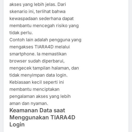
akses yang lebih jelas. Dari
skenario ini, terlihat bahwa
kewaspadaan sederhana dapat
membantu mencegah risiko yang
tidak perlu.
Contoh lain adalah pengguna yang
mengakses TIARA4D melalui
smartphone. Ia memastikan
browser sudah diperbarui,
mengecek tampilan halaman, dan
tidak menyimpan data login.
Kebiasaan kecil seperti ini
membantu menciptakan
pengalaman akses yang lebih
aman dan nyaman.
Keamanan Data saat
Menggunakan TIARA4D
Login