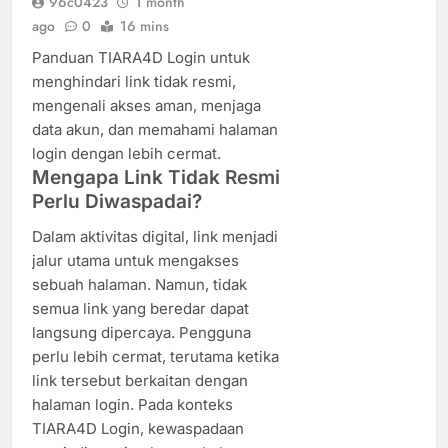
96c0423
1 month
ago
0
16 mins
Panduan TIARA4D Login untuk
menghindari link tidak resmi,
mengenali akses aman, menjaga
data akun, dan memahami halaman
login dengan lebih cermat.
Mengapa Link Tidak Resmi
Perlu Diwaspadai?
Dalam aktivitas digital, link menjadi
jalur utama untuk mengakses
sebuah halaman. Namun, tidak
semua link yang beredar dapat
langsung dipercaya. Pengguna
perlu lebih cermat, terutama ketika
link tersebut berkaitan dengan
halaman login. Pada konteks
TIARA4D Login, kewaspadaan