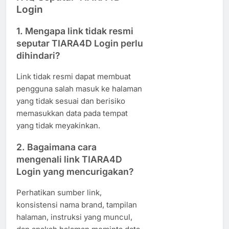
Login
1. Mengapa link tidak resmi
seputar TIARA4D Login perlu
dihindari?
Link tidak resmi dapat membuat
pengguna salah masuk ke halaman
yang tidak sesuai dan berisiko
memasukkan data pada tempat
yang tidak meyakinkan.
2. Bagaimana cara
mengenali link TIARA4D
Login yang mencurigakan?
Perhatikan sumber link,
konsistensi nama brand, tampilan
halaman, instruksi yang muncul,