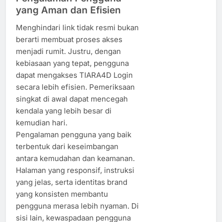
yang Aman dan Efisien
Menghindari link tidak resmi bukan
berarti membuat proses akses
menjadi rumit. Justru, dengan
kebiasaan yang tepat, pengguna
dapat mengakses TIARA4D Login
secara lebih efisien. Pemeriksaan
singkat di awal dapat mencegah
kendala yang lebih besar di
kemudian hari.
Pengalaman pengguna yang baik
terbentuk dari keseimbangan
antara kemudahan dan keamanan.
Halaman yang responsif, instruksi
yang jelas, serta identitas brand
yang konsisten membantu
pengguna merasa lebih nyaman. Di
sisi lain, kewaspadaan pengguna