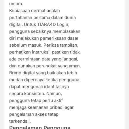
umum.
Kebiasaan cermat adalah
pertahanan pertama dalam dunia
digital. Untuk TIARA4D Login,
pengguna sebaiknya membiasakan
diri melakukan pemeriksaan dasar
sebelum masuk. Periksa tampilan,
perhatikan instruksi, pastikan tidak
ada permintaan data yang janggal,
dan gunakan perangkat yang aman.
Brand digital yang baik akan lebih
mudah dipercaya ketika pengguna
dapat mengenali identitasnya
secara konsisten. Namun,
pengguna tetap perlu aktif
menjaga keamanan pribadi agar
pengalaman akses tetap
terkendali.
Pengalaman Pengguna