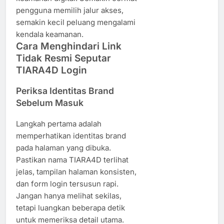
pengguna memilih jalur akses,
semakin kecil peluang mengalami
kendala keamanan.
Cara Menghindari Link
Tidak Resmi Seputar
TIARA4D Login
Periksa Identitas Brand
Sebelum Masuk
Langkah pertama adalah
memperhatikan identitas brand
pada halaman yang dibuka.
Pastikan nama TIARA4D terlihat
jelas, tampilan halaman konsisten,
dan form login tersusun rapi.
Jangan hanya melihat sekilas,
tetapi luangkan beberapa detik
untuk memeriksa detail utama.