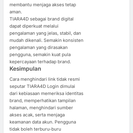
membantu menjaga akses tetap
aman.
TIARA4D sebagai brand digital
dapat diperkuat melalui
pengalaman yang jelas, stabil, dan
mudah dikenali. Semakin konsisten
pengalaman yang dirasakan
pengguna, semakin kuat pula
kepercayaan terhadap brand.
Kesimpulan
Cara menghindari link tidak resmi
seputar TIARA4D Login dimulai
dari kebiasaan memeriksa identitas
brand, memperhatikan tampilan
halaman, menghindari sumber
akses acak, serta menjaga
keamanan data akun. Pengguna
tidak boleh terburu-buru