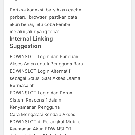
Periksa koneksi, bersihkan cache,
perbarui browser, pastikan data
akun benar, lalu coba kembali
melalui jalur yang tepat.
Internal Linking
Suggestion
EDWINSLOT Login dan Panduan
Akses Aman untuk Pengguna Baru
EDWINSLOT Login Alternatif
sebagai Solusi Saat Akses Utama
Bermasalah
EDWINSLOT Login dan Peran
Sistem Responsif dalam
Kenyamanan Pengguna
Cara Mengatasi Kendala Akses
EDWINSLOT di Perangkat Mobile
Keamanan Akun EDWINSLOT