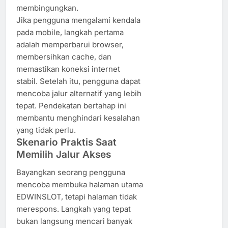
membingungkan.
Jika pengguna mengalami kendala
pada mobile, langkah pertama
adalah memperbarui browser,
membersihkan cache, dan
memastikan koneksi internet
stabil. Setelah itu, pengguna dapat
mencoba jalur alternatif yang lebih
tepat. Pendekatan bertahap ini
membantu menghindari kesalahan
yang tidak perlu.
Skenario Praktis Saat
Memilih Jalur Akses
Bayangkan seorang pengguna
mencoba membuka halaman utama
EDWINSLOT, tetapi halaman tidak
merespons. Langkah yang tepat
bukan langsung mencari banyak