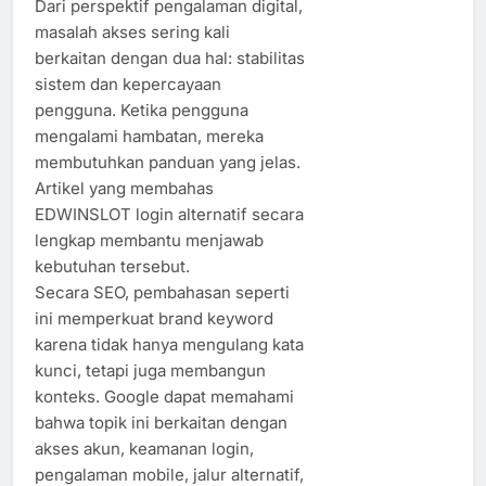
Dari perspektif pengalaman digital,
masalah akses sering kali
berkaitan dengan dua hal: stabilitas
sistem dan kepercayaan
pengguna. Ketika pengguna
mengalami hambatan, mereka
membutuhkan panduan yang jelas.
Artikel yang membahas
EDWINSLOT login alternatif secara
lengkap membantu menjawab
kebutuhan tersebut.
Secara SEO, pembahasan seperti
ini memperkuat brand keyword
karena tidak hanya mengulang kata
kunci, tetapi juga membangun
konteks. Google dapat memahami
bahwa topik ini berkaitan dengan
akses akun, keamanan login,
pengalaman mobile, jalur alternatif,