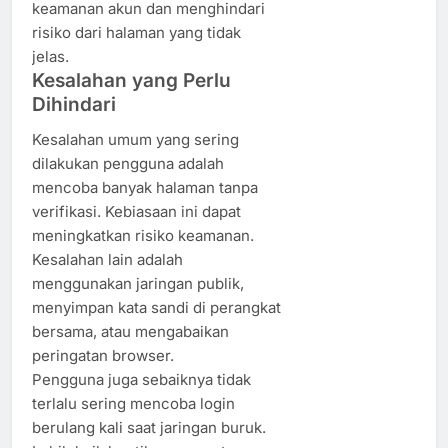
keamanan akun dan menghindari
risiko dari halaman yang tidak
jelas.
Kesalahan yang Perlu
Dihindari
Kesalahan umum yang sering
dilakukan pengguna adalah
mencoba banyak halaman tanpa
verifikasi. Kebiasaan ini dapat
meningkatkan risiko keamanan.
Kesalahan lain adalah
menggunakan jaringan publik,
menyimpan kata sandi di perangkat
bersama, atau mengabaikan
peringatan browser.
Pengguna juga sebaiknya tidak
terlalu sering mencoba login
berulang kali saat jaringan buruk.