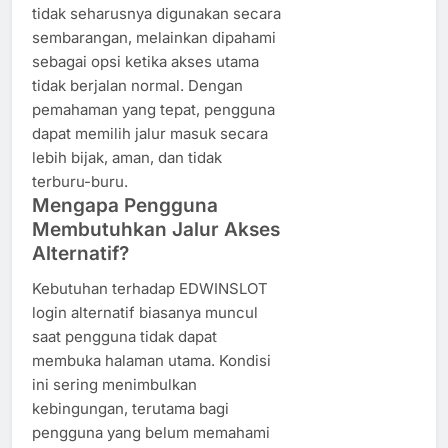
tidak seharusnya digunakan secara
sembarangan, melainkan dipahami
sebagai opsi ketika akses utama
tidak berjalan normal. Dengan
pemahaman yang tepat, pengguna
dapat memilih jalur masuk secara
lebih bijak, aman, dan tidak
terburu-buru.
Mengapa Pengguna
Membutuhkan Jalur Akses
Alternatif?
Kebutuhan terhadap EDWINSLOT
login alternatif biasanya muncul
saat pengguna tidak dapat
membuka halaman utama. Kondisi
ini sering menimbulkan
kebingungan, terutama bagi
pengguna yang belum memahami