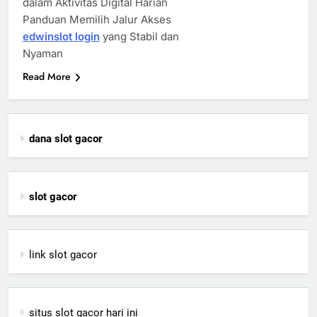
dalam Aktivitas Digital Harian
Panduan Memilih Jalur Akses
edwinslot login
yang Stabil dan
Nyaman
Read More
dana slot gacor
slot gacor
link slot gacor
situs slot gacor hari ini