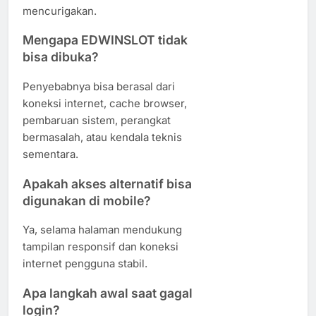
mencurigakan.
Mengapa EDWINSLOT tidak
bisa dibuka?
Penyebabnya bisa berasal dari
koneksi internet, cache browser,
pembaruan sistem, perangkat
bermasalah, atau kendala teknis
sementara.
Apakah akses alternatif bisa
digunakan di mobile?
Ya, selama halaman mendukung
tampilan responsif dan koneksi
internet pengguna stabil.
Apa langkah awal saat gagal
login?