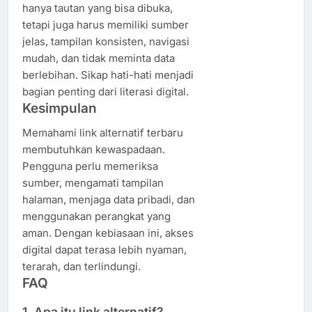
hanya tautan yang bisa dibuka,
tetapi juga harus memiliki sumber
jelas, tampilan konsisten, navigasi
mudah, dan tidak meminta data
berlebihan. Sikap hati-hati menjadi
bagian penting dari literasi digital.
Kesimpulan
Memahami link alternatif terbaru
membutuhkan kewaspadaan.
Pengguna perlu memeriksa
sumber, mengamati tampilan
halaman, menjaga data pribadi, dan
menggunakan perangkat yang
aman. Dengan kebiasaan ini, akses
digital dapat terasa lebih nyaman,
terarah, dan terlindungi.
FAQ
1. Apa itu link alternatif?