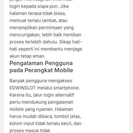
login kepada siapa pun. Jika
halaman terasa tidak biasa,
memuat terlalu lambat, atau
menampilkan permintaan yang
mencurigakan, lebih baik hentikan
proses terlebih dahulu. Sikap hati-
hati seperti ini membantu menjaga
akun tetap aman.
Pengalaman Pengguna
pada Perangkat Mobile
Banyak pengguna mengakses
EDWINSLOT melalui smartphone.
Karena itu, jalur login alternatif
perlu mendukung pengalaman
mobile yang nyaman. Halaman
harus mudah dibaca, tombol jelas,
kolom input tidak terlalu kecil, dan
proses masuk tidak