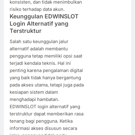
konsisten, dan tidak menimbulkan
risiko terhadap data akun.
Keunggulan EDWINSLOT
Login Alternatif yang
Terstruktur
Salah satu keunggulan jalur
alternatif adalah membantu
pengguna tetap memiliki opsi saat
terjadi kendala teknis. Hal ini
penting karena pengalaman digital
yang baik tidak hanya bergantung
pada akses utama, tetapi juga pada
kesiapan sistem dalam
menghadapi hambatan.
EDWINSLOT login alternatif yang
terstruktur dapat memberikan rasa
tenang bagi pengguna. Ketika
informasi akses disusun secara