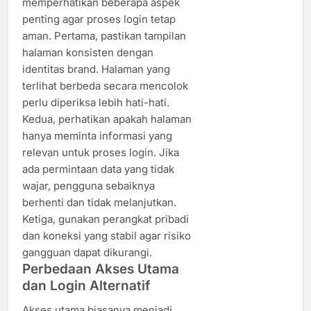
memperhatikan beberapa aspek
penting agar proses login tetap
aman. Pertama, pastikan tampilan
halaman konsisten dengan
identitas brand. Halaman yang
terlihat berbeda secara mencolok
perlu diperiksa lebih hati-hati.
Kedua, perhatikan apakah halaman
hanya meminta informasi yang
relevan untuk proses login. Jika
ada permintaan data yang tidak
wajar, pengguna sebaiknya
berhenti dan tidak melanjutkan.
Ketiga, gunakan perangkat pribadi
dan koneksi yang stabil agar risiko
gangguan dapat dikurangi.
Perbedaan Akses Utama
dan Login Alternatif
Akses utama biasanya menjadi