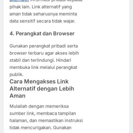
pihak lain. Link alternatif yang
aman tidak seharusnya meminta
data sensitif secara tidak wajar.
4. Perangkat dan Browser
Gunakan perangkat pribadi serta
browser terbaru agar akses lebih
stabil dan terlindungi. Hindari
membuka link melalui perangkat
publik.
Cara Mengakses Link
Alternatif dengan Lebih
Aman
Mulailah dengan memeriksa
sumber link, membaca tampilan
halaman, dan memastikan instruksi
tidak mencurigakan. Gunakan