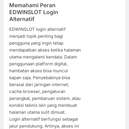
Memahami Peran
EDWINSLOT Login
Alternatif
EDWINSLOT login alternatif
menjadi topik penting bagi
pengguna yang ingin tetap
mendapatkan akses ketika halaman
utama mengalami kendala. Dalam
penggunaan platform digital,
hambatan akses bisa muncul
kapan saja. Penyebabnya bisa
berasal dari jaringan internet,
cache browser, pengaturan
perangkat, pembaruan sistem, atau
kondisi teknis lain yang membuat
halaman utama sulit dimuat.
Login alternatif berfungsi sebagai
jalur pendukung. Artinya, akses ini