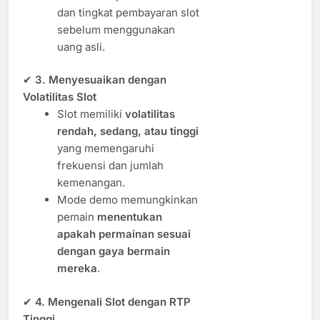
dan tingkat pembayaran slot
sebelum menggunakan
uang asli.
✔
3. Menyesuaikan dengan
Volatilitas Slot
Slot memiliki
volatilitas
rendah, sedang, atau tinggi
yang memengaruhi
frekuensi dan jumlah
kemenangan.
Mode demo memungkinkan
pemain
menentukan
apakah permainan sesuai
dengan gaya bermain
mereka
.
✔
4. Mengenali Slot dengan RTP
Tinggi