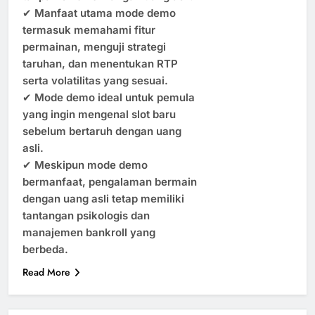
✔
Manfaat utama mode demo
termasuk memahami fitur
permainan, menguji strategi
taruhan, dan menentukan RTP
serta volatilitas yang sesuai.
✔
Mode demo ideal untuk pemula
yang ingin mengenal slot baru
sebelum bertaruh dengan uang
asli.
✔
Meskipun mode demo
bermanfaat, pengalaman bermain
dengan uang asli tetap memiliki
tantangan psikologis dan
manajemen bankroll yang
berbeda.
Read More