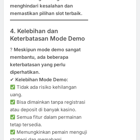
menghindari kesalahan dan
memastikan pilihan slot terbaik.
4. Kelebihan dan
Keterbatasan Mode Demo
?
Meskipun mode demo sangat
membantu, ada beberapa
keterbatasan yang perlu
diperhatikan.
✔
Kelebihan Mode Demo:
Tidak ada risiko kehilangan
uang.
Bisa dimainkan tanpa registrasi
atau deposit di banyak kasino.
Semua fitur dalam permainan
tetap tersedia.
Memungkinkan pemain menguji
strategi dan memahami