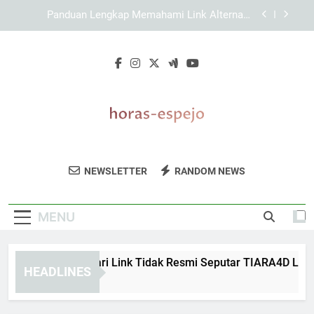
Skip
Panduan Lengkap Memahami Link Alternatif
Terbaru dengan Aman
to
content
EDWINSLOT Login Alternatif dan Cara Memilih
Jalur Akses yang Lebih Tepat
Solusi Login Edwinslot Gagal di Perangkat Harian
dengan Langkah yang Mudah Dipahami
Cara Menghindari Link Tidak Resmi Seputar
TIARA4D Login
Panduan Lengkap Memahami Link Alternatif
Terbaru dengan Aman
Horas Espejo
Temukan Inspirasi Numerologi Dan Spiritual
EDWINSLOT Login Alternatif dan Cara Memilih
NEWSLETTER
RANDOM NEWS
Jalur Akses yang Lebih Tepat
Di Horas Espejo.
Solusi Login Edwinslot Gagal di Perangkat Harian
dengan Langkah yang Mudah Dipahami
MENU
Cara Menghindari Link Tidak Resmi Seputar TIARA4D Login
HEADLINES
4 Weeks Ago