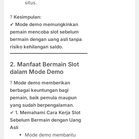
situs.
?
Kesimpulan:
✔
Mode demo memungkinkan
pemain mencoba slot sebelum
bermain dengan uang asli tanpa
risiko kehilangan saldo.
2. Manfaat Bermain Slot
dalam Mode Demo
?
Mode demo memberikan
berbagai keuntungan bagi
pemain, baik pemula maupun
yang sudah berpengalaman.
✔
1. Memahami Cara Kerja Slot
Sebelum Bermain dengan Uang
Asli
Mode demo membantu