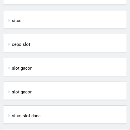
situs
depo slot
slot gacor
slot gacor
situs slot dana