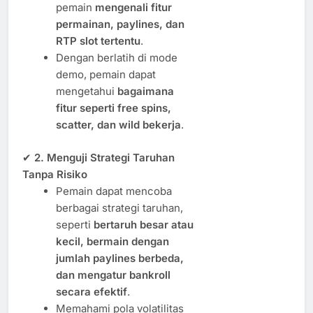
pemain
mengenali fitur
permainan, paylines, dan
RTP slot tertentu
.
Dengan berlatih di mode
demo, pemain dapat
mengetahui
bagaimana
fitur seperti free spins,
scatter, dan wild bekerja
.
✔
2. Menguji Strategi Taruhan
Tanpa Risiko
Pemain dapat mencoba
berbagai strategi taruhan,
seperti
bertaruh besar atau
kecil, bermain dengan
jumlah paylines berbeda,
dan mengatur bankroll
secara efektif
.
Memahami pola volatilitas