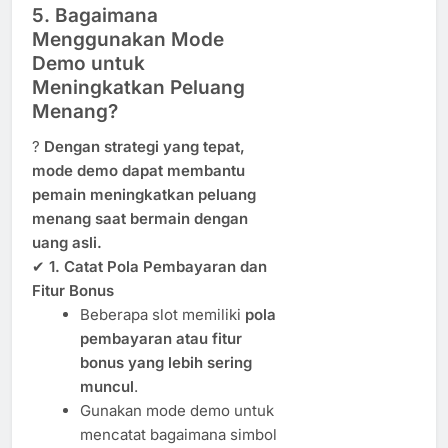
5. Bagaimana
Menggunakan Mode
Demo untuk
Meningkatkan Peluang
Menang?
?
Dengan strategi yang tepat,
mode demo dapat membantu
pemain meningkatkan peluang
menang saat bermain dengan
uang asli.
✔
1. Catat Pola Pembayaran dan
Fitur Bonus
Beberapa slot memiliki
pola
pembayaran atau fitur
bonus yang lebih sering
muncul
.
Gunakan mode demo untuk
mencatat bagaimana simbol