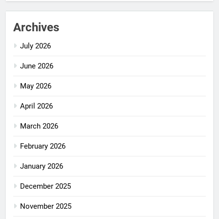
Archives
July 2026
June 2026
May 2026
April 2026
March 2026
February 2026
January 2026
December 2025
November 2025