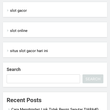
slot gacor
slot online
situs slot gacor hari ini
Search
SEARCH
Recent Posts
Cara Menghindari Link Tidak Resmi Seputar TIARA4D