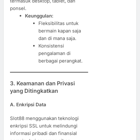
termasuk desktop, tablet, dan
ponsel.
Keunggulan:
Fleksibilitas untuk
bermain kapan saja
dan di mana saja.
Konsistensi
pengalaman di
berbagai perangkat.
3.
Keamanan dan Privasi
yang Ditingkatkan
A. Enkripsi Data
Slot88 menggunakan teknologi
enkripsi SSL untuk melindungi
informasi pribadi dan finansial