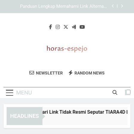
Skip
Panduan Lengkap Memahami Link Alternatif
to
Terbaru dengan Aman
content
EDWINSLOT Login Alternatif dan Cara Memilih
Jalur Akses yang Lebih Tepat
Solusi Login Edwinslot Gagal di Perangkat Harian
dengan Langkah yang Mudah Dipahami
Cara Menghindari Link Tidak Resmi Seputar
TIARA4D Login
Panduan Lengkap Memahami Link Alternatif
Terbaru dengan Aman
Horas Espejo
Temukan Inspirasi Numerologi Dan Spiritual
EDWINSLOT Login Alternatif dan Cara Memilih
NEWSLETTER
RANDOM NEWS
Jalur Akses yang Lebih Tepat
Di Horas Espejo.
Solusi Login Edwinslot Gagal di Perangkat Harian
dengan Langkah yang Mudah Dipahami
MENU
Cara Menghindari Link Tidak Resmi Seputar TIARA4D Login
HEADLINES
1 Month Ago