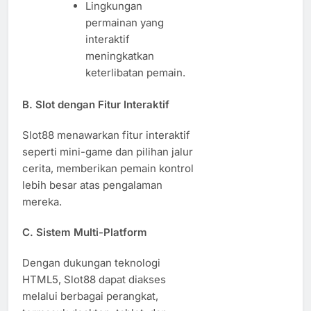
Lingkungan
permainan yang
interaktif
meningkatkan
keterlibatan pemain.
B. Slot dengan Fitur Interaktif
Slot88 menawarkan fitur interaktif
seperti mini-game dan pilihan jalur
cerita, memberikan pemain kontrol
lebih besar atas pengalaman
mereka.
C. Sistem Multi-Platform
Dengan dukungan teknologi
HTML5, Slot88 dapat diakses
melalui berbagai perangkat,