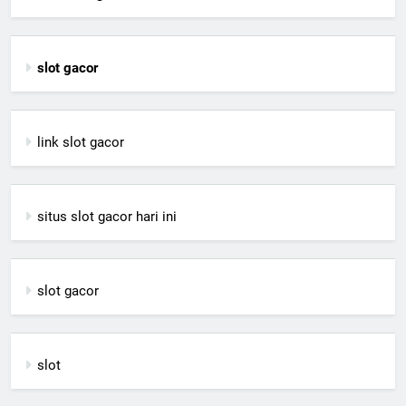
slot gacor
link slot gacor
situs slot gacor hari ini
slot gacor
slot