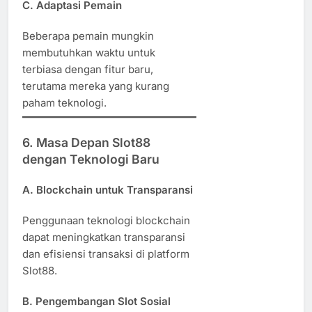
C. Adaptasi Pemain
Beberapa pemain mungkin
membutuhkan waktu untuk
terbiasa dengan fitur baru,
terutama mereka yang kurang
paham teknologi.
6.
Masa Depan Slot88
dengan Teknologi Baru
A. Blockchain untuk Transparansi
Penggunaan teknologi blockchain
dapat meningkatkan transparansi
dan efisiensi transaksi di platform
Slot88.
B. Pengembangan Slot Sosial