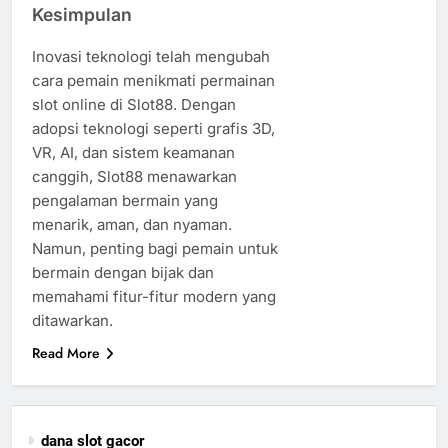
Kesimpulan
Inovasi teknologi telah mengubah
cara pemain menikmati permainan
slot online di Slot88. Dengan
adopsi teknologi seperti grafis 3D,
VR, AI, dan sistem keamanan
canggih, Slot88 menawarkan
pengalaman bermain yang
menarik, aman, dan nyaman.
Namun, penting bagi pemain untuk
bermain dengan bijak dan
memahami fitur-fitur modern yang
ditawarkan.
Read More
dana slot gacor