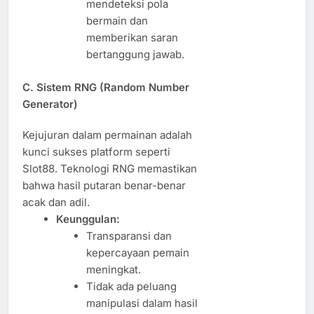
mendeteksi pola
bermain dan
memberikan saran
bertanggung jawab.
C. Sistem RNG (Random Number
Generator)
Kejujuran dalam permainan adalah
kunci sukses platform seperti
Slot88. Teknologi RNG memastikan
bahwa hasil putaran benar-benar
acak dan adil.
Keunggulan:
Transparansi dan
kepercayaan pemain
meningkat.
Tidak ada peluang
manipulasi dalam hasil