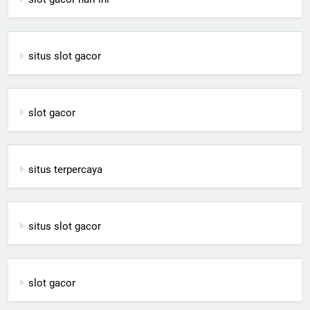
situs slot gacor
slot gacor
situs terpercaya
situs slot gacor
slot gacor