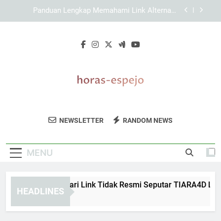
Skip
Panduan Lengkap Memahami Link Alternatif
to
Terbaru dengan Aman
content
EDWINSLOT Login Alternatif dan Cara Memilih
Jalur Akses yang Lebih Tepat
Solusi Login Edwinslot Gagal di Perangkat Harian
dengan Langkah yang Mudah Dipahami
Cara Menghindari Link Tidak Resmi Seputar
TIARA4D Login
Panduan Lengkap Memahami Link Alternatif
Terbaru dengan Aman
Horas Espejo
Temukan Inspirasi Numerologi Dan Spiritual
EDWINSLOT Login Alternatif dan Cara Memilih
NEWSLETTER
RANDOM NEWS
Jalur Akses yang Lebih Tepat
Di Horas Espejo.
Solusi Login Edwinslot Gagal di Perangkat Harian
dengan Langkah yang Mudah Dipahami
MENU
Cara Menghindari Link Tidak Resmi Seputar TIARA4D Login
HEADLINES
1 Month Ago