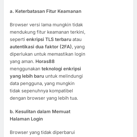
a.
Keterbatasan Fitur Keamanan
Browser versi lama mungkin tidak
mendukung fitur keamanan terkini,
seperti
enkripsi TLS terbaru
atau
autentikasi dua faktor (2FA)
, yang
diperlukan untuk memastikan login
yang aman.
Horas88
menggunakan
teknologi enkripsi
yang lebih baru
untuk melindungi
data pengguna, yang mungkin
tidak sepenuhnya kompatibel
dengan browser yang lebih tua.
b.
Kesulitan dalam Memuat
Halaman Login
Browser yang tidak diperbarui