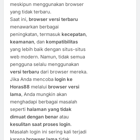
meskipun menggunakan browser
yang tidak terbaru.
Saat ini,
browser versi terbaru
menawarkan berbagai
peningkatan, termasuk
kecepatan
,
keamanan
, dan
kompatibilitas
yang lebih baik dengan situs-situs
web modern. Namun, tidak semua
pengguna selalu menggunakan
versi terbaru
dari browser mereka.
Jika Anda mencoba
login ke
Horas88
melalui
browser versi
lama
, Anda mungkin akan
menghadapi berbagai masalah
seperti
halaman yang tidak
dimuat dengan benar
atau
kesulitan saat proses login
.
Masalah login ini sering kali terjadi
karena
browser lama
tidak