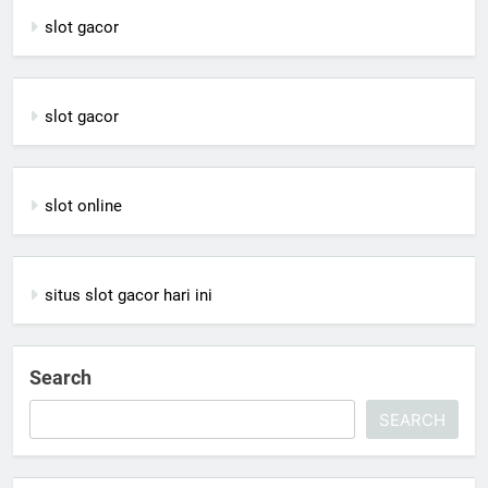
slot gacor
slot gacor
slot online
situs slot gacor hari ini
Search
SEARCH