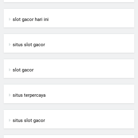
slot gacor hari ini
situs slot gacor
slot gacor
situs terpercaya
situs slot gacor