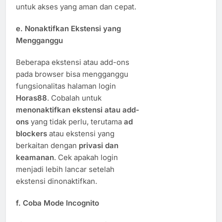
untuk akses yang aman dan cepat.
e.
Nonaktifkan Ekstensi yang
Mengganggu
Beberapa ekstensi atau add-ons
pada browser bisa mengganggu
fungsionalitas halaman login
Horas88
. Cobalah untuk
menonaktifkan ekstensi atau add-
ons
yang tidak perlu, terutama
ad
blockers
atau ekstensi yang
berkaitan dengan
privasi dan
keamanan
. Cek apakah login
menjadi lebih lancar setelah
ekstensi dinonaktifkan.
f.
Coba Mode Incognito