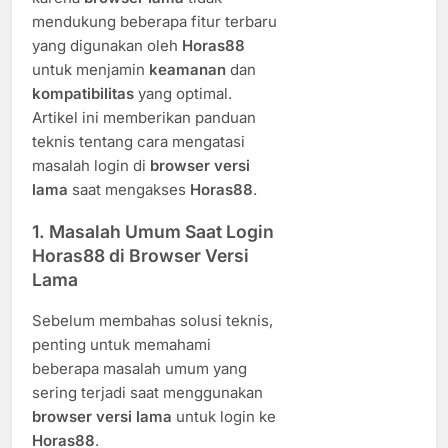
mendukung beberapa fitur terbaru
yang digunakan oleh
Horas88
untuk menjamin
keamanan
dan
kompatibilitas
yang optimal.
Artikel ini memberikan panduan
teknis tentang cara mengatasi
masalah login di
browser versi
lama
saat mengakses
Horas88
.
1. Masalah Umum Saat Login
Horas88 di Browser Versi
Lama
Sebelum membahas solusi teknis,
penting untuk memahami
beberapa masalah umum yang
sering terjadi saat menggunakan
browser versi lama
untuk login ke
Horas88
.