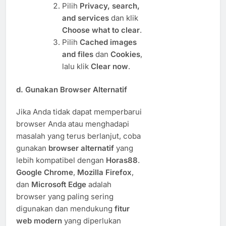
Pilih
Privacy, search,
and services
dan klik
Choose what to clear
.
Pilih
Cached images
and files
dan
Cookies
,
lalu klik
Clear now
.
d.
Gunakan Browser Alternatif
Jika Anda tidak dapat memperbarui
browser Anda atau menghadapi
masalah yang terus berlanjut, coba
gunakan
browser alternatif
yang
lebih kompatibel dengan
Horas88
.
Google Chrome
,
Mozilla Firefox
,
dan
Microsoft Edge
adalah
browser yang paling sering
digunakan dan mendukung
fitur
web modern
yang diperlukan