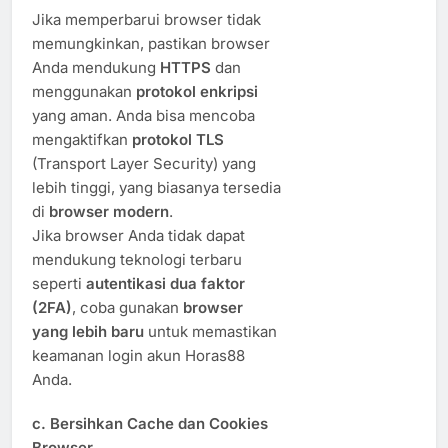
Jika memperbarui browser tidak
memungkinkan, pastikan browser
Anda mendukung
HTTPS
dan
menggunakan
protokol enkripsi
yang aman. Anda bisa mencoba
mengaktifkan
protokol TLS
(Transport Layer Security) yang
lebih tinggi, yang biasanya tersedia
di
browser modern
.
Jika browser Anda tidak dapat
mendukung teknologi terbaru
seperti
autentikasi dua faktor
(2FA)
, coba gunakan
browser
yang lebih baru
untuk memastikan
keamanan login akun Horas88
Anda.
c.
Bersihkan Cache dan Cookies
Browser