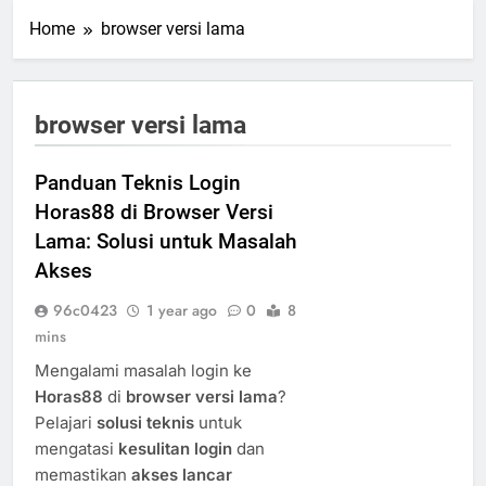
Home
browser versi lama
browser versi lama
Panduan Teknis Login
Horas88 di Browser Versi
Lama: Solusi untuk Masalah
Akses
96c0423
1 year ago
0
8
mins
Mengalami masalah login ke
Horas88
di
browser versi lama
?
Pelajari
solusi teknis
untuk
mengatasi
kesulitan login
dan
memastikan
akses lancar