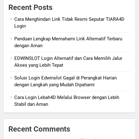
Recent Posts
Cara Menghindari Link Tidak Resmi Seputar TIARA4D
Login
Panduan Lengkap Memahami Link Alternatif Terbaru
dengan Aman
EDWINSLOT Login Alternatif dan Cara Memilih Jalur
Akses yang Lebih Tepat
Solusi Login Edwinslot Gagal di Perangkat Harian
dengan Langkah yang Mudah Dipahami
Cara Login Lebah4D Melalui Browser dengan Lebih
Stabil dan Aman
Recent Comments