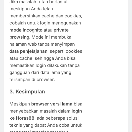
Jika masalah tetap berlanjut
meskipun Anda telah
membersihkan cache dan cookies,
cobalah untuk login menggunakan
mode incognito
atau
private
browsing
. Mode ini membuka
halaman web tanpa menyimpan
data penjelajahan
, seperti cookies
atau cache, sehingga Anda bisa
memastikan login dilakukan tanpa
gangguan dari data lama yang
tersimpan di browser.
3. Kesimpulan
Meskipun
browser versi lama
bisa
menyebabkan masalah dalam
login
ke Horas88
, ada beberapa solusi
teknis yang dapat Anda coba untuk