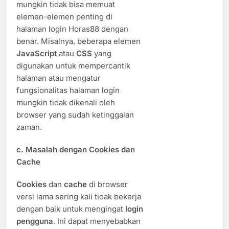
mungkin tidak bisa memuat
elemen-elemen penting di
halaman login Horas88 dengan
benar. Misalnya, beberapa elemen
JavaScript
atau
CSS
yang
digunakan untuk mempercantik
halaman atau mengatur
fungsionalitas halaman login
mungkin tidak dikenali oleh
browser yang sudah ketinggalan
zaman.
c.
Masalah dengan Cookies dan
Cache
Cookies
dan
cache
di browser
versi lama sering kali tidak bekerja
dengan baik untuk mengingat
login
pengguna
. Ini dapat menyebabkan