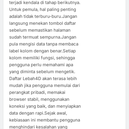
terjadi kendala di tahap berikutnya.
Untuk pemula, hal paling penting
adalah tidak terburu-buru.Jangan
langsung menekan tombol daftar
sebelum memastikan halaman
sudah termuat sempurna.Jangan
pula mengisi data tanpa membaca
label kolom dengan benar.Setiap
kolom memiliki fungsi, sehingga
pengguna perlu memahami apa
yang diminta sebelum mengetik.
Daftar Lebah4D akan terasa lebih
mudah jika pengguna memulai dari
perangkat pribadi, memakai
browser stabil, menggunakan
koneksi yang baik, dan menyiapkan
data dengan rapi.Sejak awal,
kebiasaan ini membantu pengguna
menghindari kesalahan yang