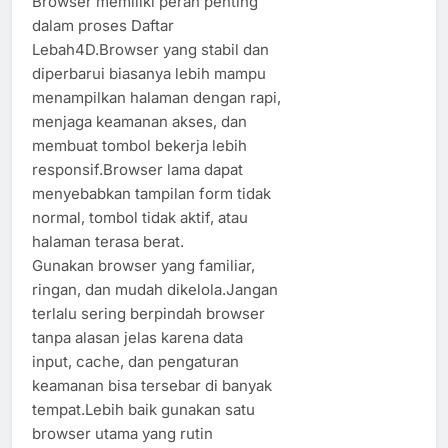
Browser memiliki peran penting
dalam proses Daftar
Lebah4D.Browser yang stabil dan
diperbarui biasanya lebih mampu
menampilkan halaman dengan rapi,
menjaga keamanan akses, dan
membuat tombol bekerja lebih
responsif.Browser lama dapat
menyebabkan tampilan form tidak
normal, tombol tidak aktif, atau
halaman terasa berat.
Gunakan browser yang familiar,
ringan, dan mudah dikelola.Jangan
terlalu sering berpindah browser
tanpa alasan jelas karena data
input, cache, dan pengaturan
keamanan bisa tersebar di banyak
tempat.Lebih baik gunakan satu
browser utama yang rutin