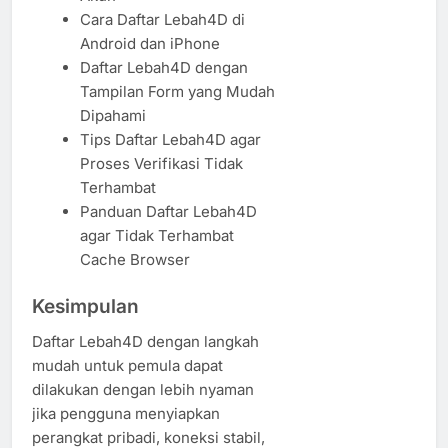
Cara Daftar Lebah4D di
Android dan iPhone
Daftar Lebah4D dengan
Tampilan Form yang Mudah
Dipahami
Tips Daftar Lebah4D agar
Proses Verifikasi Tidak
Terhambat
Panduan Daftar Lebah4D
agar Tidak Terhambat
Cache Browser
Kesimpulan
Daftar Lebah4D dengan langkah
mudah untuk pemula dapat
dilakukan dengan lebih nyaman
jika pengguna menyiapkan
perangkat pribadi, koneksi stabil,