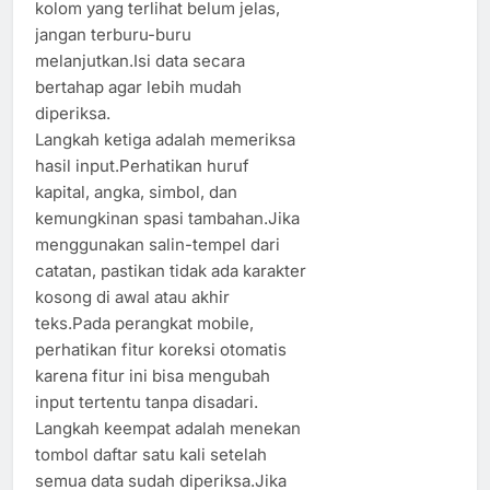
kolom yang terlihat belum jelas,
jangan terburu-buru
melanjutkan.Isi data secara
bertahap agar lebih mudah
diperiksa.
Langkah ketiga adalah memeriksa
hasil input.Perhatikan huruf
kapital, angka, simbol, dan
kemungkinan spasi tambahan.Jika
menggunakan salin-tempel dari
catatan, pastikan tidak ada karakter
kosong di awal atau akhir
teks.Pada perangkat mobile,
perhatikan fitur koreksi otomatis
karena fitur ini bisa mengubah
input tertentu tanpa disadari.
Langkah keempat adalah menekan
tombol daftar satu kali setelah
semua data sudah diperiksa.Jika