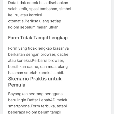
Data tidak cocok bisa disebabkan
salah ketik, spasi tambahan, simbol
keliru, atau koreksi
otomatis.Periksa ulang setiap
kolom sebelum melanjutkan.
Form Tidak Tampil Lengkap
Form yang tidak lengkap biasanya
berkaitan dengan browser, cache,
atau koneksi.Perbarui browser,
bersihkan cache, dan muat ulang
halaman setelah koneksi stabil.
Skenario Praktis untuk
Pemula
Bayangkan seorang pengguna
baru ingin Daftar Lebah4D melalui
smartphone.Form terbuka, tetapi
beberapa kolom belum tampil