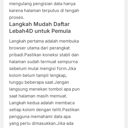
mengulang pengisian data hanya
karena halaman terputus di tengah
proses.
Langkah Mudah Daftar
Lebah4D untuk Pemula
Langkah pertama adalah membuka
browser utama dari perangkat
pribadi.Pastikan koneksi stabil dan
halaman sudah termuat sempurna
sebelum mulai mengisi form.Jika
kolom belum tampil lengkap,
tunggu beberapa saat.Jangan
langsung menekan tombol apa pun
saat halaman masih memuat.
Langkah kedua adalah membaca
setiap kolom dengan teliti.Pastikan
pengguna memahami data apa
yang perlu dimasukkan.Jika ada