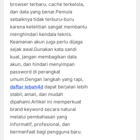
browser terbaru, cache terkelola,
dan data yang benar.Pemula
sebaiknya tidak terburu-buru
karena ketelitian sangat membantu
menghindari kendala teknis.
Keamanan akun juga perlu dijaga
sejak awal.Gunakan kata sandi
kuat, jangan membagikan data
akun, dan hindari menyimpan
password di perangkat
umum.Dengan langkah yang rapi,
daftar lebah4d
dapat berjalan lebih
stabil, aman, dan mudah
dipahami.Artikel ini memperkuat
brand keyword secara natural
melalui pembahasan yang
informatif, profesional, dan
bermanfaat bagi pengguna baru.