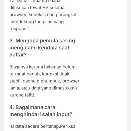
Ya, Daftar Lebah4D dapat
dilakukan lewat HP selama
browser, koneksi, dan perangkat
mendukung tampilan yang
responsif.
3. Mengapa pemula sering
mengalami kendala saat
daftar?
Biasanya karena halaman belum
termuat penuh, koneksi tidak
stabil, cache menumpuk, browser
lama, atau data yang dimasukkan
kurang teliti.
4. Bagaimana cara
menghindari salah input?
Isi data secara bertahap.Periksa