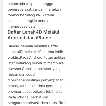
belum ada respons, tunggu
beberapa saat.Jangan menekan
tombol berulang kali karena
halaman mungkin masih
memproses data.
Daftar Lebah4D Melalui
Android dan iPhone
Banyak pemula memilih Daftar
Lebah4D melalui HP karena lebih
praktis.Pada Android, tutup aplikasi
latar belakang sebelum membuka
browser.Gunakan browser yang
ringan dan sudah
diperbarui.Pastikan penyimpanan
perangkat tidak terlalu penuh agar
browser dapat bekerja lebih stabil.
Pada iPhone, perhatikan
pengaturan privasi, data situs, fitur