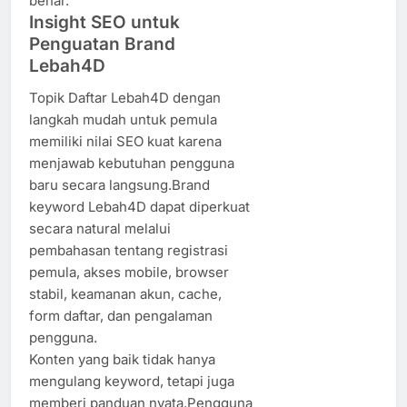
benar.
Insight SEO untuk
Penguatan Brand
Lebah4D
Topik Daftar Lebah4D dengan
langkah mudah untuk pemula
memiliki nilai SEO kuat karena
menjawab kebutuhan pengguna
baru secara langsung.Brand
keyword Lebah4D dapat diperkuat
secara natural melalui
pembahasan tentang registrasi
pemula, akses mobile, browser
stabil, keamanan akun, cache,
form daftar, dan pengalaman
pengguna.
Konten yang baik tidak hanya
mengulang keyword, tetapi juga
memberi panduan nyata.Pengguna