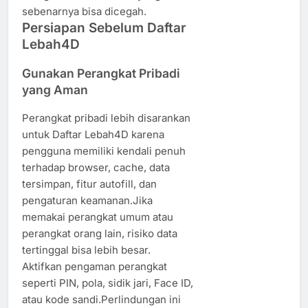
sebenarnya bisa dicegah.
Persiapan Sebelum Daftar
Lebah4D
Gunakan Perangkat Pribadi
yang Aman
Perangkat pribadi lebih disarankan
untuk Daftar Lebah4D karena
pengguna memiliki kendali penuh
terhadap browser, cache, data
tersimpan, fitur autofill, dan
pengaturan keamanan.Jika
memakai perangkat umum atau
perangkat orang lain, risiko data
tertinggal bisa lebih besar.
Aktifkan pengaman perangkat
seperti PIN, pola, sidik jari, Face ID,
atau kode sandi.Perlindungan ini