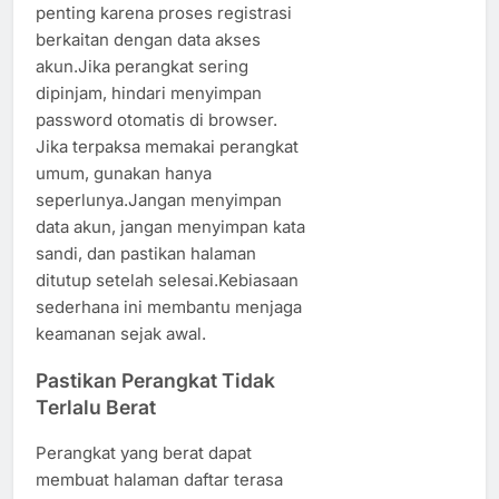
penting karena proses registrasi
berkaitan dengan data akses
akun.Jika perangkat sering
dipinjam, hindari menyimpan
password otomatis di browser.
Jika terpaksa memakai perangkat
umum, gunakan hanya
seperlunya.Jangan menyimpan
data akun, jangan menyimpan kata
sandi, dan pastikan halaman
ditutup setelah selesai.Kebiasaan
sederhana ini membantu menjaga
keamanan sejak awal.
Pastikan Perangkat Tidak
Terlalu Berat
Perangkat yang berat dapat
membuat halaman daftar terasa