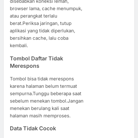
disebabkan koneksi lemah,
browser lama, cache menumpuk,
atau perangkat terlalu
berat.Periksa jaringan, tutup
aplikasi yang tidak diperlukan,
bersihkan cache, lalu coba
kembali.
Tombol Daftar Tidak
Merespons
Tombol bisa tidak merespons
karena halaman belum termuat
sempurna.Tunggu beberapa saat
sebelum menekan tombol.Jangan
menekan berulang kali saat
halaman masih memproses.
Data Tidak Cocok