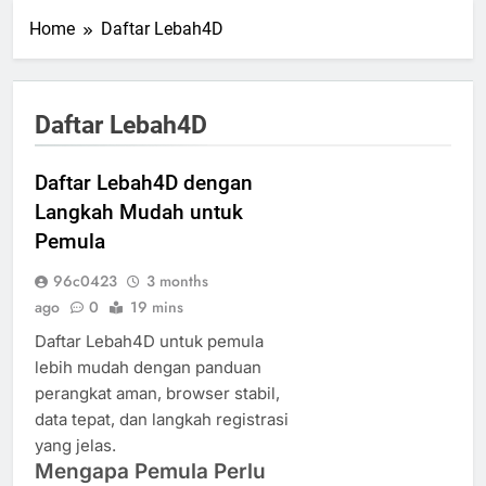
Home
Daftar Lebah4D
Daftar Lebah4D
Daftar Lebah4D dengan
Langkah Mudah untuk
Pemula
96c0423
3 months
ago
0
19 mins
Daftar Lebah4D untuk pemula
lebih mudah dengan panduan
perangkat aman, browser stabil,
data tepat, dan langkah registrasi
yang jelas.
Mengapa Pemula Perlu