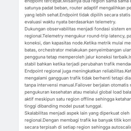
endpoint tercepat.Misalnya dua region sama sama 
satunya padat beban, router adaptif mengalihkan 
yang lebih sehat.Endpoint tidak dipilih secara stati
evaluasi waktu nyata berdasarkan telemetry.
Dukungan observabilitas menjadi fondasi sistem e
regional.Telemetry mengukur round-trip latency, p
koneksi, dan kapasitas node.Ketika metrik mulai m
batas, orchestrator melakukan penyeimbangan ula
pengguna tetap memperoleh jalur koneksi terbaik.I
stabil bahkan ketika terjadi perubahan trafik menda
Endpoint regional juga meningkatkan reliabilitas.Ket
mengalami gangguan trafik tidak berhenti tetapi dia
tanpa intervensi manual.Failover berjalan otomatis
pengukuran kesehatan atau melalui global load bala
aktif meskipun satu region offline sehingga ketaha
tinggi dibanding model pusat tunggal.
Skalabilitas menjadi aspek lain yang diperkuat oleh
regional.Dengan membagi trafik ke banyak titik kont
secara terpisah di setiap region sehingga autoscali