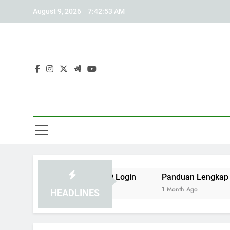
Skip
August 9, 2026
7:42:54 AM
to
content
Hor
Temukan In
mi Seputar TIARA4D Login
Panduan Lengkap Memahami 
1 Month Ago
HEADLINES