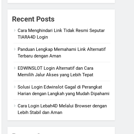
Recent Posts
Cara Menghindari Link Tidak Resmi Seputar
TIARA4D Login
Panduan Lengkap Memahami Link Alternatif
Terbaru dengan Aman
EDWINSLOT Login Alternatif dan Cara
Memilih Jalur Akses yang Lebih Tepat
Solusi Login Edwinslot Gagal di Perangkat
Harian dengan Langkah yang Mudah Dipahami
Cara Login Lebah4D Melalui Browser dengan
Lebih Stabil dan Aman