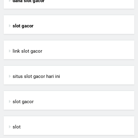
dana slot gacor
slot gacor
link slot gacor
situs slot gacor hari ini
slot gacor
slot