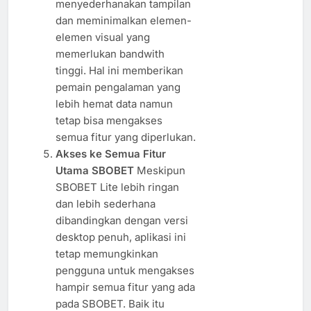
menyederhanakan tampilan
dan meminimalkan elemen-
elemen visual yang
memerlukan bandwith
tinggi. Hal ini memberikan
pemain pengalaman yang
lebih hemat data namun
tetap bisa mengakses
semua fitur yang diperlukan.
Akses ke Semua Fitur
Utama SBOBET
Meskipun
SBOBET Lite lebih ringan
dan lebih sederhana
dibandingkan dengan versi
desktop penuh, aplikasi ini
tetap memungkinkan
pengguna untuk mengakses
hampir semua fitur yang ada
pada SBOBET. Baik itu