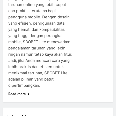
taruhan online yang lebih cepat
dan praktis, terutama bagi
pengguna mobile. Dengan desain
yang efisien, penggunaan data
yang hemat, dan kompatibilitas
yang tinggi dengan perangkat
mobile, SBOBET Lite menawarkan
pengalaman taruhan yang lebih
ringan namun tetap kaya akan fitur.
Jadi, jika Anda mencari cara yang
lebih praktis dan efisien untuk
menikmati taruhan, SBOBET Lite
adalah pilihan yang patut
dipertimbangkan.
Read More