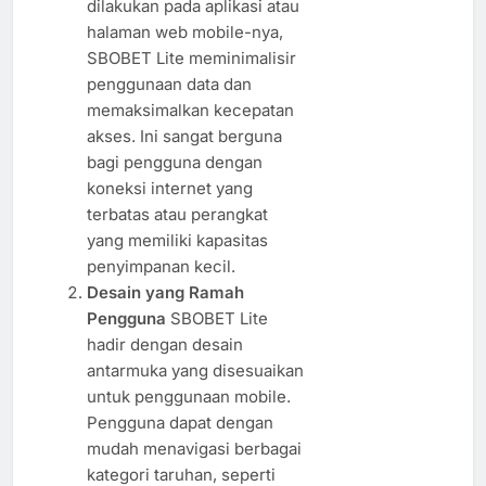
dilakukan pada aplikasi atau
halaman web mobile-nya,
SBOBET Lite meminimalisir
penggunaan data dan
memaksimalkan kecepatan
akses. Ini sangat berguna
bagi pengguna dengan
koneksi internet yang
terbatas atau perangkat
yang memiliki kapasitas
penyimpanan kecil.
Desain yang Ramah
Pengguna
SBOBET Lite
hadir dengan desain
antarmuka yang disesuaikan
untuk penggunaan mobile.
Pengguna dapat dengan
mudah menavigasi berbagai
kategori taruhan, seperti