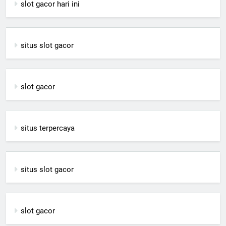
slot gacor hari ini
situs slot gacor
slot gacor
situs terpercaya
situs slot gacor
slot gacor