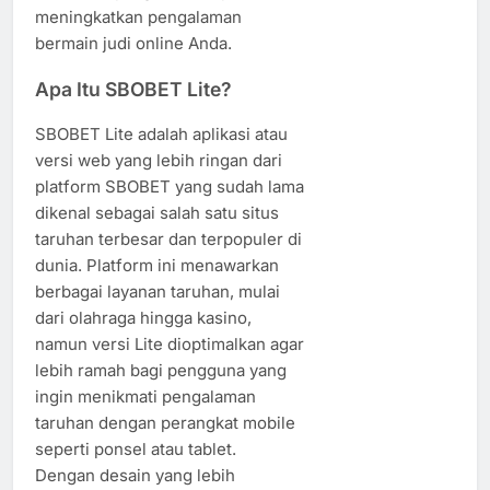
meningkatkan pengalaman
bermain judi online Anda.
Apa Itu SBOBET Lite?
SBOBET Lite adalah aplikasi atau
versi web yang lebih ringan dari
platform SBOBET yang sudah lama
dikenal sebagai salah satu situs
taruhan terbesar dan terpopuler di
dunia. Platform ini menawarkan
berbagai layanan taruhan, mulai
dari olahraga hingga kasino,
namun versi Lite dioptimalkan agar
lebih ramah bagi pengguna yang
ingin menikmati pengalaman
taruhan dengan perangkat mobile
seperti ponsel atau tablet.
Dengan desain yang lebih