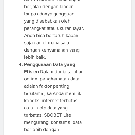
berjalan dengan lancar
tanpa adanya gangguan
yang disebabkan oleh
perangkat atau ukuran layar.
Anda bisa bertaruh kapan
saja dan di mana saja
dengan kenyamanan yang
lebih baik.
Penggunaan Data yang
Efisien
Dalam dunia taruhan
online, penghematan data
adalah faktor penting,
terutama jika Anda memiliki
koneksi internet terbatas
atau kuota data yang
terbatas. SBOBET Lite
mengurangi konsumsi data
berlebih dengan