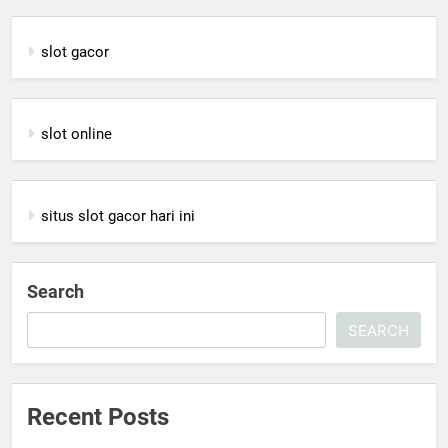
slot gacor
slot online
situs slot gacor hari ini
Search
SEARCH
Recent Posts