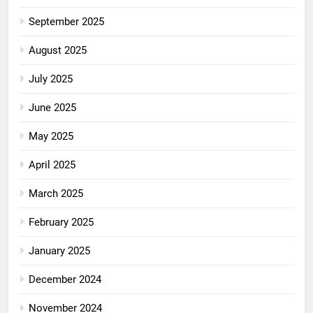
September 2025
August 2025
July 2025
June 2025
May 2025
April 2025
March 2025
February 2025
January 2025
December 2024
November 2024