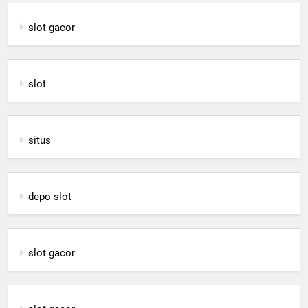
slot gacor
slot
situs
depo slot
slot gacor