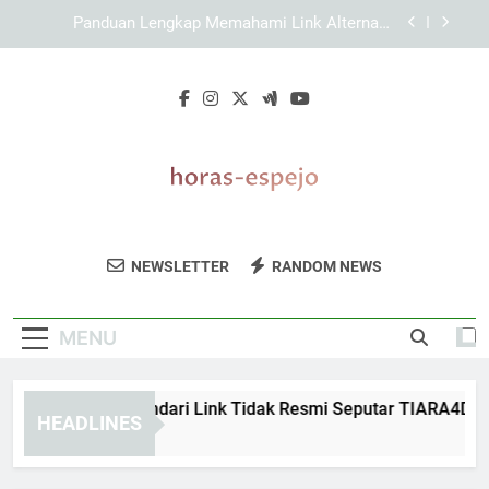
Skip
Panduan Lengkap Memahami Link Alternatif
to
Terbaru dengan Aman
content
EDWINSLOT Login Alternatif dan Cara Memilih
Jalur Akses yang Lebih Tepat
Solusi Login Edwinslot Gagal di Perangkat Harian
dengan Langkah yang Mudah Dipahami
Cara Menghindari Link Tidak Resmi Seputar
TIARA4D Login
Panduan Lengkap Memahami Link Alternatif
Terbaru dengan Aman
Horas Espejo
Temukan Inspirasi Numerologi Dan Spiritual
EDWINSLOT Login Alternatif dan Cara Memilih
NEWSLETTER
RANDOM NEWS
Jalur Akses yang Lebih Tepat
Di Horas Espejo.
Solusi Login Edwinslot Gagal di Perangkat Harian
dengan Langkah yang Mudah Dipahami
MENU
Cara Menghindari Link Tidak Resmi Seputar TIARA4D Log
HEADLINES
4 Weeks Ago