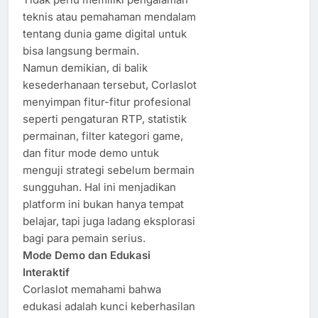
teknis atau pemahaman mendalam
tentang dunia game digital untuk
bisa langsung bermain.
Namun demikian, di balik
kesederhanaan tersebut, Corlaslot
menyimpan fitur-fitur profesional
seperti pengaturan RTP, statistik
permainan, filter kategori game,
dan fitur mode demo untuk
menguji strategi sebelum bermain
sungguhan. Hal ini menjadikan
platform ini bukan hanya tempat
belajar, tapi juga ladang eksplorasi
bagi para pemain serius.
Mode Demo dan Edukasi
Interaktif
Corlaslot memahami bahwa
edukasi adalah kunci keberhasilan