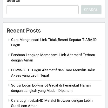
Search
SEARCH
Recent Posts
Cara Menghindari Link Tidak Resmi Seputar TIARA4D
Login
Panduan Lengkap Memahami Link Alternatif Terbaru
dengan Aman
EDWINSLOT Login Alternatif dan Cara Memilih Jalur
Akses yang Lebih Tepat
Solusi Login Edwinslot Gagal di Perangkat Harian
dengan Langkah yang Mudah Dipahami
Cara Login Lebah4D Melalui Browser dengan Lebih
Stabil dan Aman