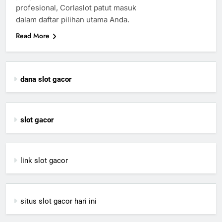
profesional, Corlaslot patut masuk
dalam daftar pilihan utama Anda.
Read More
dana slot gacor
slot gacor
link slot gacor
situs slot gacor hari ini