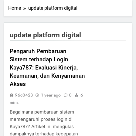
Home
update platform digital
update platform digital
Pengaruh Pembaruan
Sistem terhadap Login
Kaya787: Evaluasi Kinerja,
Keamanan, dan Kenyamanan
Akses
96c0423
1 year ago
0
6
mins
Bagaimana pembaruan sistem
memengaruhi proses login di
Kaya787? Artikel ini mengulas
dampaknya terhadap kecepatan