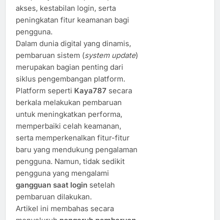
akses, kestabilan login, serta
peningkatan fitur keamanan bagi
pengguna.
Dalam dunia digital yang dinamis,
pembaruan sistem (
system update
)
merupakan bagian penting dari
siklus pengembangan platform.
Platform seperti
Kaya787
secara
berkala melakukan pembaruan
untuk meningkatkan performa,
memperbaiki celah keamanan,
serta memperkenalkan fitur-fitur
baru yang mendukung pengalaman
pengguna. Namun, tidak sedikit
pengguna yang mengalami
gangguan saat login
setelah
pembaruan dilakukan.
Artikel ini membahas secara