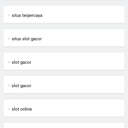
situs terpercaya
situs slot gacor
slot gacor
slot gacor
slot online