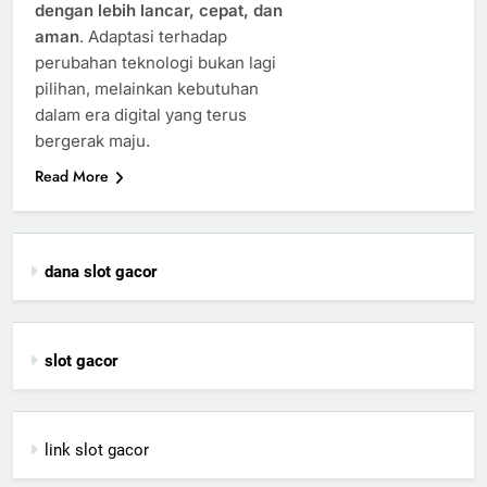
dengan lebih lancar, cepat, dan
aman
. Adaptasi terhadap
perubahan teknologi bukan lagi
pilihan, melainkan kebutuhan
dalam era digital yang terus
bergerak maju.
Read More
dana slot gacor
slot gacor
link slot gacor