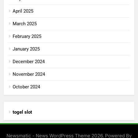
April 2025
March 2025
February 2025
January 2025
December 2024
November 2024
October 2024
togel slot
Newsmatic - News WordPress Theme 2026. Powered By