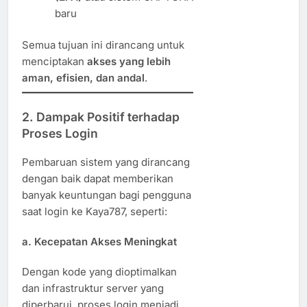
baru
Semua tujuan ini dirancang untuk
menciptakan
akses yang lebih
aman, efisien, dan andal
.
2. Dampak Positif terhadap
Proses Login
Pembaruan sistem yang dirancang
dengan baik dapat memberikan
banyak keuntungan bagi pengguna
saat login ke Kaya787, seperti:
a.
Kecepatan Akses Meningkat
Dengan kode yang dioptimalkan
dan infrastruktur server yang
diperbarui, proses login menjadi