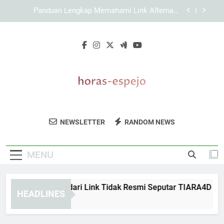
Skip
Panduan Lengkap Memahami Link Alternatif
to
Terbaru dengan Aman
content
EDWINSLOT Login Alternatif dan Cara Memilih
Jalur Akses yang Lebih Tepat
Solusi Login Edwinslot Gagal di Perangkat Harian
dengan Langkah yang Mudah Dipahami
Cara Menghindari Link Tidak Resmi Seputar
TIARA4D Login
Panduan Lengkap Memahami Link Alternatif
Terbaru dengan Aman
Horas Espejo
Temukan Inspirasi Numerologi Dan Spiritual
EDWINSLOT Login Alternatif dan Cara Memilih
NEWSLETTER
RANDOM NEWS
Jalur Akses yang Lebih Tepat
Di Horas Espejo.
Solusi Login Edwinslot Gagal di Perangkat Harian
dengan Langkah yang Mudah Dipahami
MENU
Cara Menghindari Link Tidak Resmi Seputar TIARA4D Login
HEADLINES
4 Weeks Ago