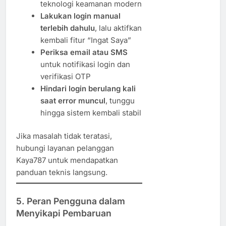
teknologi keamanan modern
Lakukan login manual
terlebih dahulu
, lalu aktifkan
kembali fitur “Ingat Saya”
Periksa email atau SMS
untuk notifikasi login dan
verifikasi OTP
Hindari login berulang kali
saat error muncul
, tunggu
hingga sistem kembali stabil
Jika masalah tidak teratasi,
hubungi layanan pelanggan
Kaya787 untuk mendapatkan
panduan teknis langsung.
5. Peran Pengguna dalam
Menyikapi Pembaruan