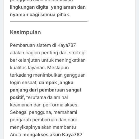
lingkungan digital yang aman dan
nyaman bagi semua pihak
.
Kesimpulan
Pembaruan sistem di Kaya787
adalah bagian penting dari strategi
berkelanjutan untuk meningkatkan
kualitas layanan. Meskipun
terkadang menimbulkan gangguan
login sesaat,
dampak jangka
panjang dari pembaruan sangat
positif
, terutama dalam hal
keamanan dan performa akses.
Sebagai pengguna, memahami
pengaruh pembaruan dan cara
menyikapinya akan membantu
Anda
mengakses akun Kaya787