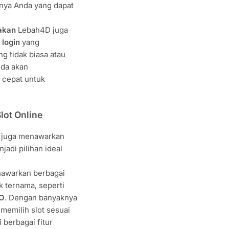
anya Anda yang dapat
akan
Lebah4D juga
 login
yang
g tidak biasa atau
nda akan
 cepat untuk
ot Online
D juga menawarkan
adi pilihan ideal
warkan berbagai
k ternama, seperti
GO
. Dengan banyaknya
memilih slot sesuai
berbagai fitur