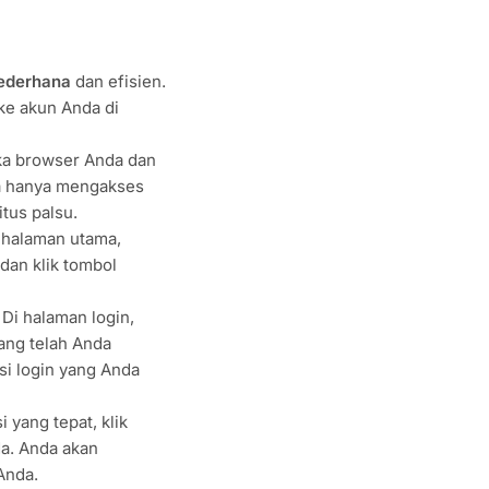
sederhana
dan efisien.
ke akun Anda di
a browser Anda dan
da hanya mengakses
tus palsu.
 halaman utama,
 dan klik tombol
Di halaman login,
ang telah Anda
si login yang Anda
yang tepat, klik
a. Anda akan
Anda.