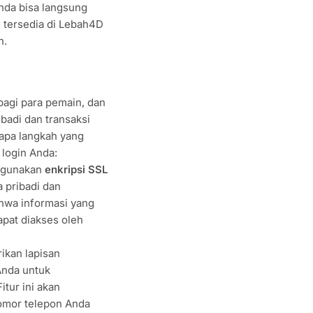
Anda bisa langsung
 tersedia di Lebah4D
n.
agi para pemain, dan
badi dan transaksi
rapa langkah yang
login Anda:
gunakan
enkripsi SSL
 pribadi dan
ahwa informasi yang
apat diakses oleh
kan lapisan
nda untuk
Fitur ini akan
nomor telepon Anda