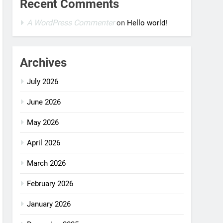
Recent Comments
A WordPress Commenter
on
Hello world!
Archives
July 2026
June 2026
May 2026
April 2026
March 2026
February 2026
January 2026