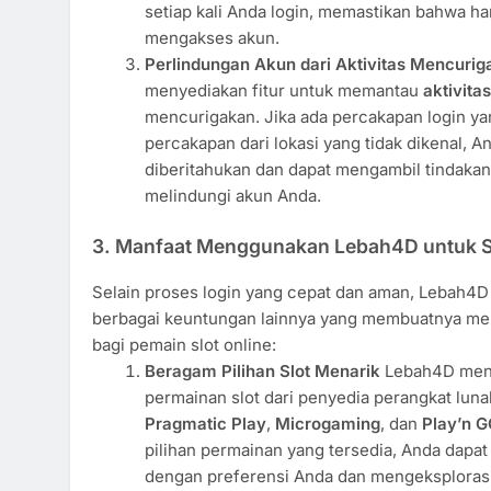
setiap kali Anda login, memastikan bahwa h
mengakses akun.
Perlindungan Akun dari Aktivitas Mencurig
menyediakan fitur untuk memantau
aktivitas
mencurigakan. Jika ada percakapan login yan
percakapan dari lokasi yang tidak dikenal, A
diberitahukan dan dapat mengambil tindakan
melindungi akun Anda.
3.
Manfaat Menggunakan Lebah4D untuk Sl
Selain proses login yang cepat dan aman, Lebah4
berbagai keuntungan lainnya yang membuatnya menj
bagi pemain slot online:
Beragam Pilihan Slot Menarik
Lebah4D mena
permainan slot dari penyedia perangkat luna
Pragmatic Play
,
Microgaming
, dan
Play’n 
pilihan permainan yang tersedia, Anda dapat 
dengan preferensi Anda dan mengeksplorasi 