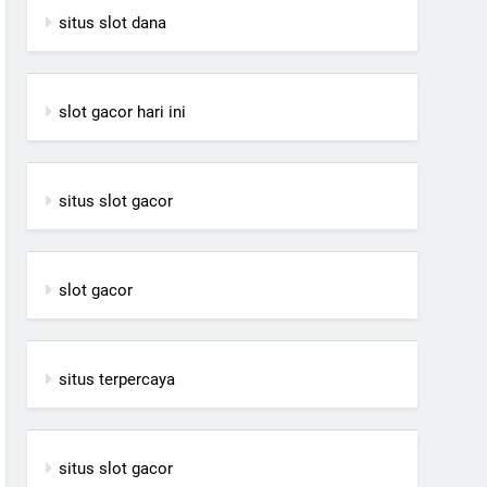
situs slot dana
slot gacor hari ini
situs slot gacor
slot gacor
situs terpercaya
situs slot gacor