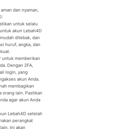
 aman dan nyaman,
D:
tikan untuk selalu
 untuk akun Lebah4D
 mudah ditebak, dan
i huruf, angka, dan
kuat.
r
untuk memberikan
nda. Dengan 2FA,
li login, yang
ngakses akun Anda.
nah membagikan
orang lain. Pastikan
Anda agar akun Anda
kun Lebah4D setelah
unakan perangkat
in. Ini akan