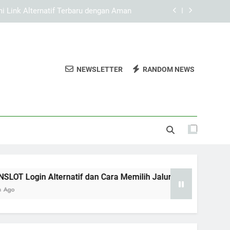
Link Alternatif Terbaru dengan Aman
 Memilih Jalur Akses yang Lebih Tepat
n dengan Langkah yang Mudah Dipahami
NEWSLETTER
RANDOM NEWS
nk Tidak Resmi Seputar TIARA4D Login
Link Alternatif Terbaru dengan Aman
 Memilih Jalur Akses yang Lebih Tepat
n dengan Langkah yang Mudah Dipahami
 Alternatif dan Cara Memilih Jalur Akses yang Lebih Tepat