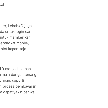
sah.
uler, Lebah4D juga
a untuk login dan
 untuk memberikan
perangkat mobile,
slot kapan saja.
4D
menjadi pilihan
bermain dengan tenang
ungan, seperti
an proses pembayaran
a dapat yakin bahwa