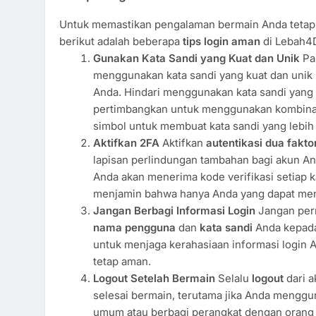
Untuk memastikan pengalaman bermain Anda tetap
berikut adalah beberapa
tips login aman
di Lebah4
Gunakan Kata Sandi yang Kuat dan Unik
Pas
menggunakan kata sandi yang kuat dan unik
Anda. Hindari menggunakan kata sandi yang
pertimbangkan untuk menggunakan kombinas
simbol untuk membuat kata sandi yang lebih 
Aktifkan 2FA
Aktifkan
autentikasi dua fakto
lapisan perlindungan tambahan bagi akun A
Anda akan menerima kode verifikasi setiap ka
menjamin bahwa hanya Anda yang dapat me
Jangan Berbagi Informasi Login
Jangan per
nama pengguna
dan
kata sandi
Anda kepada 
untuk menjaga kerahasiaan informasi login 
tetap aman.
Logout Setelah Bermain
Selalu
logout
dari a
selesai bermain, terutama jika Anda mengg
umum atau berbagi perangkat dengan orang la