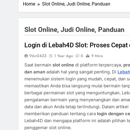
Home
Slot Online, Judi Online, Panduan
Slot Online, Judi Online, Panduan
Login di Lebah4D Slot: Proses Cepa
96c0423
1 Year Ago
0
9 Mins
Saat bermain
slot online
di platform terpercaya,
pro
dan aman
adalah hal yang sangat penting. Di
Leba
menemukan sistem login yang mudah, cepat, dan s
memastikan Anda bisa langsung mulai bermain tan
berbagai permainan slot yang menguntungkan, L
pengalaman bermain yang menyenangkan dan aman
data dan akun Anda tetap terlindungi. Dalam artikel 
memberikan panduan tentang cara
login dengan c
Lebah4D dan mengapa platform ini adalah pilihan t
penggemar slot online.