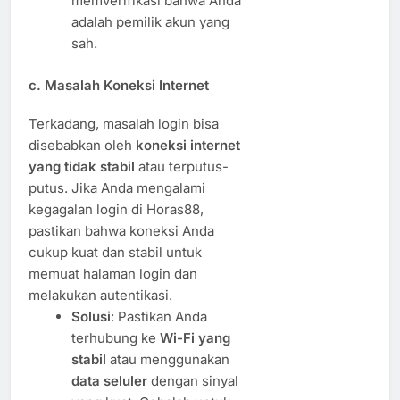
memverifikasi bahwa Anda
adalah pemilik akun yang
sah.
c.
Masalah Koneksi Internet
Terkadang, masalah login bisa
disebabkan oleh
koneksi internet
yang tidak stabil
atau terputus-
putus. Jika Anda mengalami
kegagalan login di Horas88,
pastikan bahwa koneksi Anda
cukup kuat dan stabil untuk
memuat halaman login dan
melakukan autentikasi.
Solusi
: Pastikan Anda
terhubung ke
Wi-Fi yang
stabil
atau menggunakan
data seluler
dengan sinyal