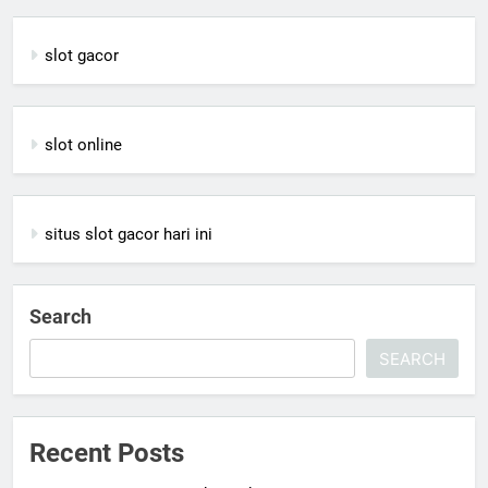
slot gacor
slot online
situs slot gacor hari ini
Search
SEARCH
Recent Posts