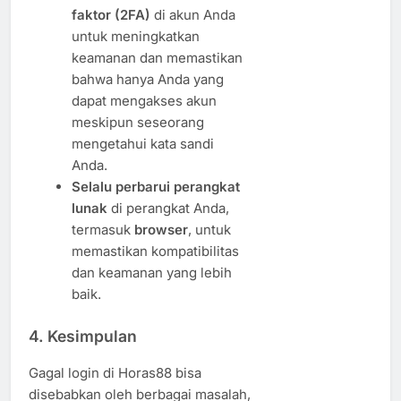
faktor (2FA)
di akun Anda
untuk meningkatkan
keamanan dan memastikan
bahwa hanya Anda yang
dapat mengakses akun
meskipun seseorang
mengetahui kata sandi
Anda.
Selalu perbarui perangkat
lunak
di perangkat Anda,
termasuk
browser
, untuk
memastikan kompatibilitas
dan keamanan yang lebih
baik.
4. Kesimpulan
Gagal login di Horas88 bisa
disebabkan oleh berbagai masalah,