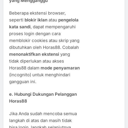
yang Mengganggu
Beberapa ekstensi browser,
seperti
blokir iklan
atau
pengelola
kata sandi
, dapat mempengaruhi
proses login dengan cara
memblokir cookies atau skrip yang
dibutuhkan oleh Horas88. Cobalah
menonaktifkan ekstensi
yang
tidak diperlukan atau akses
Horas88 dalam
mode penyamaran
(incognito) untuk menghindari
gangguan ini.
e.
Hubungi Dukungan Pelanggan
Horas88
Jika Anda sudah mencoba semua
langkah di atas dan masih tidak
bisa login, langkah selanjutnya