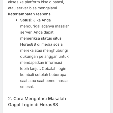
akses ke platform bisa dibatasi,
atau server bisa mengalami
keterlambatan respons
.
Solusi
: Jika Anda
mencurigai adanya masalah
server, Anda dapat
memeriksa
status situs
Horas88
di media sosial
mereka atau menghubungi
dukungan pelanggan untuk
mendapatkan informasi
lebih lanjut. Cobalah login
kembali setelah beberapa
saat atau saat pemeliharaan
selesai.
2. Cara Mengatasi Masalah
Gagal Login di Horas88