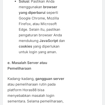
Solusi
: Pastikan Anda
menggunakan
browser
yang diperbarui
seperti
Google Chrome, Mozilla
Firefox, atau Microsoft
Edge. Selain itu, pastikan
pengaturan browser Anda
mendukung
JavaScript
dan
cookies
yang diperlukan
untuk login yang aman.
e.
Masalah Server atau
Pemeliharaan
Kadang-kadang,
gangguan server
atau pemeliharaan rutin pada
platform Horas88 bisa
menyebabkan masalah login
sementara. Selama pemeliharaan,