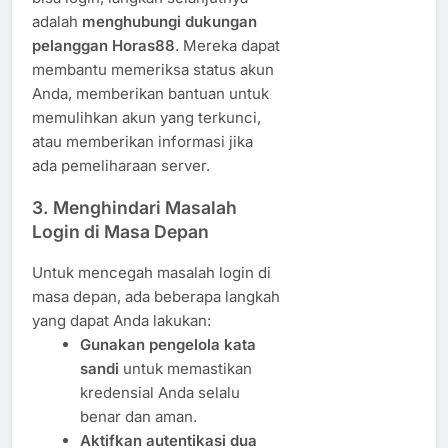
adalah
menghubungi dukungan
pelanggan Horas88
. Mereka dapat
membantu memeriksa status akun
Anda, memberikan bantuan untuk
memulihkan akun yang terkunci,
atau memberikan informasi jika
ada pemeliharaan server.
3. Menghindari Masalah
Login di Masa Depan
Untuk mencegah masalah login di
masa depan, ada beberapa langkah
yang dapat Anda lakukan:
Gunakan pengelola kata
sandi
untuk memastikan
kredensial Anda selalu
benar dan aman.
Aktifkan autentikasi dua