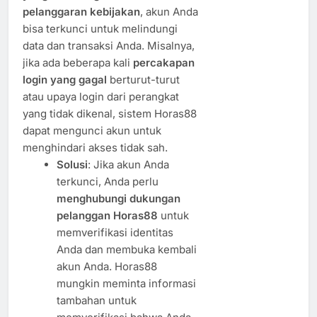
pelanggaran kebijakan
, akun Anda
bisa terkunci untuk melindungi
data dan transaksi Anda. Misalnya,
jika ada beberapa kali
percakapan
login yang gagal
berturut-turut
atau upaya login dari perangkat
yang tidak dikenal, sistem Horas88
dapat mengunci akun untuk
menghindari akses tidak sah.
Solusi
: Jika akun Anda
terkunci, Anda perlu
menghubungi dukungan
pelanggan Horas88
untuk
memverifikasi identitas
Anda dan membuka kembali
akun Anda. Horas88
mungkin meminta informasi
tambahan untuk