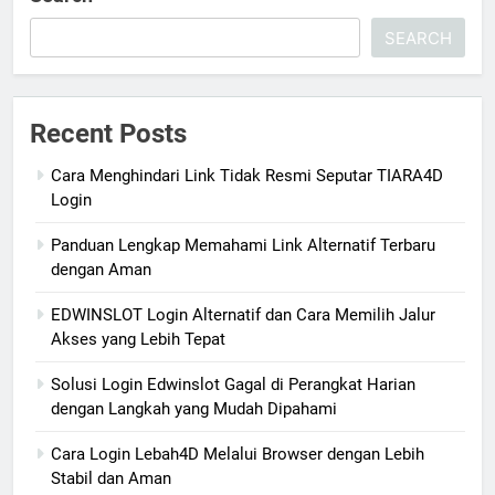
SEARCH
Recent Posts
Cara Menghindari Link Tidak Resmi Seputar TIARA4D
Login
Panduan Lengkap Memahami Link Alternatif Terbaru
dengan Aman
EDWINSLOT Login Alternatif dan Cara Memilih Jalur
Akses yang Lebih Tepat
Solusi Login Edwinslot Gagal di Perangkat Harian
dengan Langkah yang Mudah Dipahami
Cara Login Lebah4D Melalui Browser dengan Lebih
Stabil dan Aman