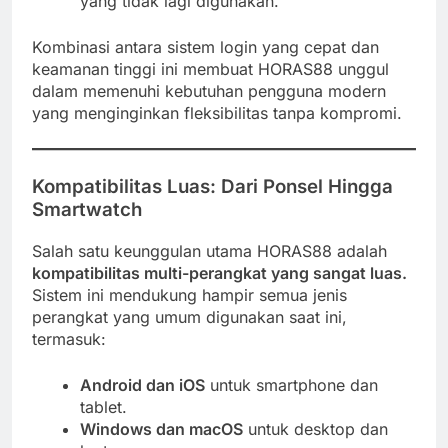
yang tidak lagi digunakan.
Kombinasi antara sistem login yang cepat dan
keamanan tinggi ini membuat HORAS88 unggul
dalam memenuhi kebutuhan pengguna modern
yang menginginkan fleksibilitas tanpa kompromi.
Kompatibilitas Luas: Dari Ponsel Hingga
Smartwatch
Salah satu keunggulan utama HORAS88 adalah
kompatibilitas multi-perangkat yang sangat luas.
Sistem ini mendukung hampir semua jenis
perangkat yang umum digunakan saat ini,
termasuk:
Android dan iOS
untuk smartphone dan
tablet.
Windows dan macOS
untuk desktop dan