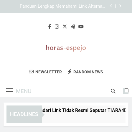
Skip
Panduan Lengkap Memahami Link Alternatif
to
Terbaru dengan Aman
content
EDWINSLOT Login Alternatif dan Cara Memilih
Jalur Akses yang Lebih Tepat
Solusi Login Edwinslot Gagal di Perangkat Harian
dengan Langkah yang Mudah Dipahami
Cara Menghindari Link Tidak Resmi Seputar
TIARA4D Login
Panduan Lengkap Memahami Link Alternatif
Terbaru dengan Aman
Horas Espejo
Temukan Inspirasi Numerologi Dan Spiritual
EDWINSLOT Login Alternatif dan Cara Memilih
NEWSLETTER
RANDOM NEWS
Jalur Akses yang Lebih Tepat
Di Horas Espejo.
Solusi Login Edwinslot Gagal di Perangkat Harian
dengan Langkah yang Mudah Dipahami
MENU
Cara Menghindari Link Tidak Resmi Seputar TIARA4D Log
HEADLINES
4 Weeks Ago