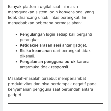
Banyak platform digital saat ini masih
menggunakan sistem login konvensional yang
tidak dirancang untuk lintas perangkat. Ini
menyebabkan beberapa permasalahan:
Pengulangan login
setiap kali berganti
perangkat.
Ketidakselarasan sesi
antar gadget.
Risiko keamanan
dari perangkat tidak
dikenali.
Pengalaman pengguna buruk
karena
antarmuka tidak responsif.
Masalah-masalah tersebut memperlambat
produktivitas dan bisa berdampak negatif pada
kenyamanan pengguna saat berpindah antara
gadget.