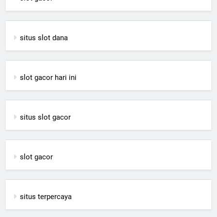
situs slot dana
slot gacor hari ini
situs slot gacor
slot gacor
situs terpercaya