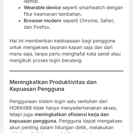
laptop.
Wearable device
seperti smartwatch dengan
fitur keamanan tambahan.
Browser modern
seperti Chrome, Safari,
dan Firefox.
Hal ini memberikan keleluasaan bagi pengguna
untuk mengakses layanan kapan saja dan dari
mana saja, tanpa perlu menghafal kata sandi atau
mengikuti proses login berulang.
Meningkatkan Produktivitas dan
Kepuasan Pengguna
Penggunaan sistem login satu sentuhan dari
HORAS88 tidak hanya menyederhanakan akses,
tetapi juga
meningkatkan efisiensi kerja dan
kepuasan pengguna.
Pengguna dapat mengakses
akun penting dalam hitungan detik, melakukan