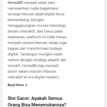
Horas88
menjadi salah satu
representasi nyata bagaimana
lanskap hiburan abad digital terus
berkembang. Dengan
menggabungkan inovasi teknologi,
desain interaktif, dan fokus pada
keamanan, platform ini tidak hanya
menjadi sarana hiburan, tetapi juga
bagian dari transformasi budaya
digital. Tantangan mungkin hadir,
namun dengan strategi adaptif dan
inovatif, Horas88 siap menjadi
pionir dalam industri hiburan
interaktif di era digital modern.
Read More
Slot Gacor: Apakah Semua
Orang Bisa Menemukannya?