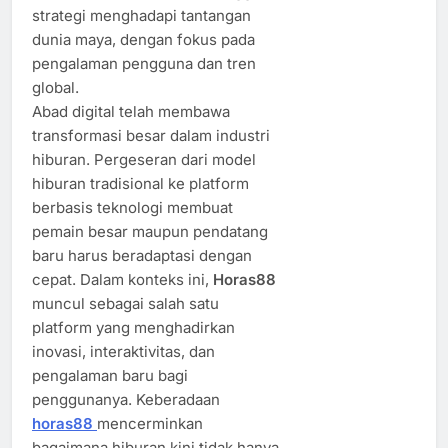
strategi menghadapi tantangan
dunia maya, dengan fokus pada
pengalaman pengguna dan tren
global.
Abad digital telah membawa
transformasi besar dalam industri
hiburan. Pergeseran dari model
hiburan tradisional ke platform
berbasis teknologi membuat
pemain besar maupun pendatang
baru harus beradaptasi dengan
cepat. Dalam konteks ini,
Horas88
muncul sebagai salah satu
platform yang menghadirkan
inovasi, interaktivitas, dan
pengalaman baru bagi
penggunanya. Keberadaan
horas88
mencerminkan
bagaimana hiburan kini tidak hanya