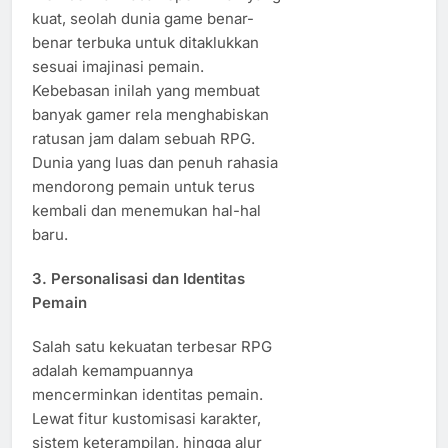
kuat, seolah dunia game benar-
benar terbuka untuk ditaklukkan
sesuai imajinasi pemain.
Kebebasan inilah yang membuat
banyak gamer rela menghabiskan
ratusan jam dalam sebuah RPG.
Dunia yang luas dan penuh rahasia
mendorong pemain untuk terus
kembali dan menemukan hal-hal
baru.
3. Personalisasi dan Identitas
Pemain
Salah satu kekuatan terbesar RPG
adalah kemampuannya
mencerminkan identitas pemain.
Lewat fitur kustomisasi karakter,
sistem keterampilan, hingga alur