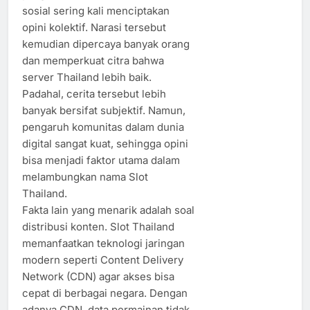
sosial sering kali menciptakan
opini kolektif. Narasi tersebut
kemudian dipercaya banyak orang
dan memperkuat citra bahwa
server Thailand lebih baik.
Padahal, cerita tersebut lebih
banyak bersifat subjektif. Namun,
pengaruh komunitas dalam dunia
digital sangat kuat, sehingga opini
bisa menjadi faktor utama dalam
melambungkan nama Slot
Thailand.
Fakta lain yang menarik adalah soal
distribusi konten. Slot Thailand
memanfaatkan teknologi jaringan
modern seperti Content Delivery
Network (CDN) agar akses bisa
cepat di berbagai negara. Dengan
adanya CDN, data permainan tidak