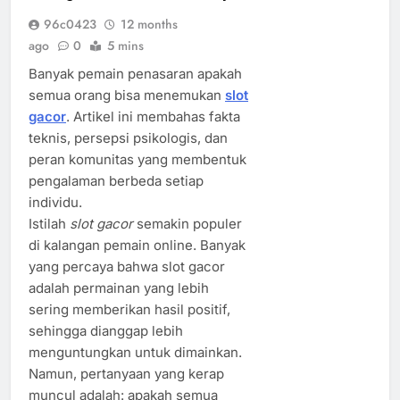
96c0423
12 months
ago
0
5 mins
Banyak pemain penasaran apakah
semua orang bisa menemukan
slot
gacor
. Artikel ini membahas fakta
teknis, persepsi psikologis, dan
peran komunitas yang membentuk
pengalaman berbeda setiap
individu.
Istilah
slot gacor
semakin populer
di kalangan pemain online. Banyak
yang percaya bahwa slot gacor
adalah permainan yang lebih
sering memberikan hasil positif,
sehingga dianggap lebih
menguntungkan untuk dimainkan.
Namun, pertanyaan yang kerap
muncul adalah: apakah semua