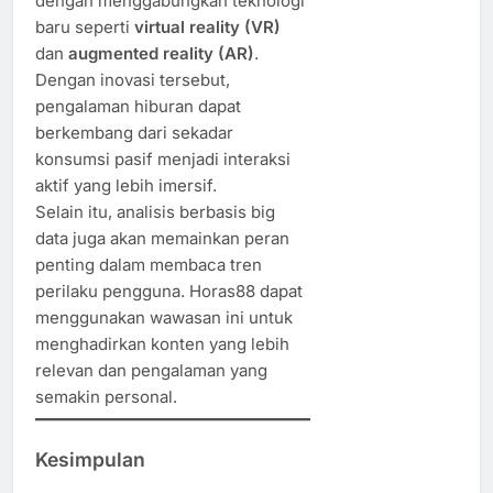
dengan menggabungkan teknologi
baru seperti
virtual reality (VR)
dan
augmented reality (AR)
.
Dengan inovasi tersebut,
pengalaman hiburan dapat
berkembang dari sekadar
konsumsi pasif menjadi interaksi
aktif yang lebih imersif.
Selain itu, analisis berbasis big
data juga akan memainkan peran
penting dalam membaca tren
perilaku pengguna. Horas88 dapat
menggunakan wawasan ini untuk
menghadirkan konten yang lebih
relevan dan pengalaman yang
semakin personal.
Kesimpulan