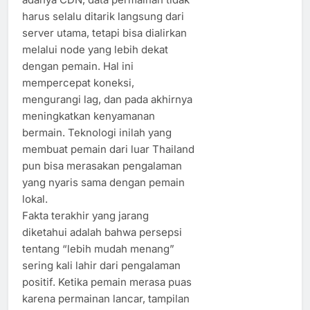
harus selalu ditarik langsung dari
server utama, tetapi bisa dialirkan
melalui node yang lebih dekat
dengan pemain. Hal ini
mempercepat koneksi,
mengurangi lag, dan pada akhirnya
meningkatkan kenyamanan
bermain. Teknologi inilah yang
membuat pemain dari luar Thailand
pun bisa merasakan pengalaman
yang nyaris sama dengan pemain
lokal.
Fakta terakhir yang jarang
diketahui adalah bahwa persepsi
tentang “lebih mudah menang”
sering kali lahir dari pengalaman
positif. Ketika pemain merasa puas
karena permainan lancar, tampilan