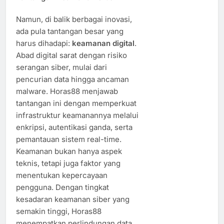
Namun, di balik berbagai inovasi,
ada pula tantangan besar yang
harus dihadapi:
keamanan digital
.
Abad digital sarat dengan risiko
serangan siber, mulai dari
pencurian data hingga ancaman
malware. Horas88 menjawab
tantangan ini dengan memperkuat
infrastruktur keamanannya melalui
enkripsi, autentikasi ganda, serta
pemantauan sistem real-time.
Keamanan bukan hanya aspek
teknis, tetapi juga faktor yang
menentukan kepercayaan
pengguna. Dengan tingkat
kesadaran keamanan siber yang
semakin tinggi, Horas88
menempatkan perlindungan data