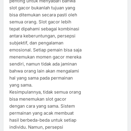
penting untuk menyadari bahwa
slot gacor bukanlah tujuan yang
bisa ditemukan secara pasti oleh
semua orang. Slot gacor lebih
tepat dipahami sebagai kombinasi
antara keberuntungan, persepsi
subjektif, dan pengalaman
emosional. Setiap pemain bisa saja
menemukan momen gacor mereka
sendiri, namun tidak ada jaminan
bahwa orang lain akan mengalami
hal yang sama pada permainan
yang sama.
Kesimpulannya, tidak semua orang
bisa menemukan slot gacor
dengan cara yang sama. Sistem
permainan yang acak membuat
hasil berbeda-beda untuk setiap
individu. Namun, persepsi