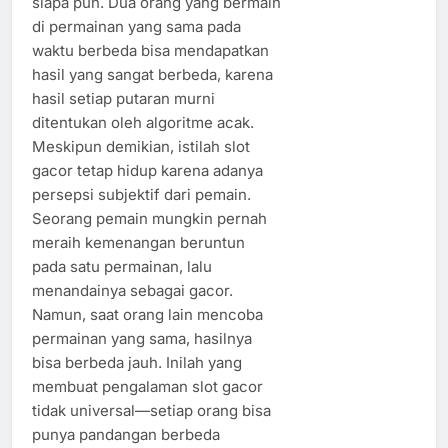
siapa pun. Dua orang yang bermain
di permainan yang sama pada
waktu berbeda bisa mendapatkan
hasil yang sangat berbeda, karena
hasil setiap putaran murni
ditentukan oleh algoritme acak.
Meskipun demikian, istilah slot
gacor tetap hidup karena adanya
persepsi subjektif dari pemain.
Seorang pemain mungkin pernah
meraih kemenangan beruntun
pada satu permainan, lalu
menandainya sebagai gacor.
Namun, saat orang lain mencoba
permainan yang sama, hasilnya
bisa berbeda jauh. Inilah yang
membuat pengalaman slot gacor
tidak universal—setiap orang bisa
punya pandangan berbeda