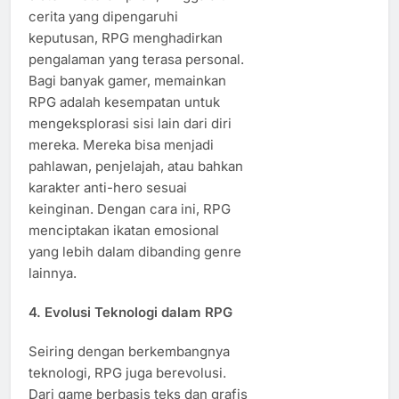
cerita yang dipengaruhi
keputusan, RPG menghadirkan
pengalaman yang terasa personal.
Bagi banyak gamer, memainkan
RPG adalah kesempatan untuk
mengeksplorasi sisi lain dari diri
mereka. Mereka bisa menjadi
pahlawan, penjelajah, atau bahkan
karakter anti-hero sesuai
keinginan. Dengan cara ini, RPG
menciptakan ikatan emosional
yang lebih dalam dibanding genre
lainnya.
4. Evolusi Teknologi dalam RPG
Seiring dengan berkembangnya
teknologi, RPG juga berevolusi.
Dari game berbasis teks dan grafis