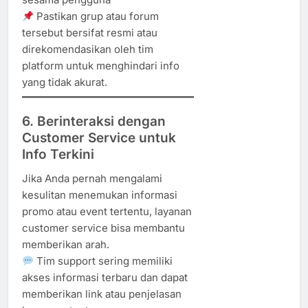
Pastikan grup atau forum
tersebut bersifat resmi atau
direkomendasikan oleh tim
platform untuk menghindari info
yang tidak akurat.
6. Berinteraksi dengan
Customer Service untuk
Info Terkini
Jika Anda pernah mengalami
kesulitan menemukan informasi
promo atau event tertentu, layanan
customer service bisa membantu
memberikan arah.
Tim support sering memiliki
akses informasi terbaru dan dapat
memberikan link atau penjelasan