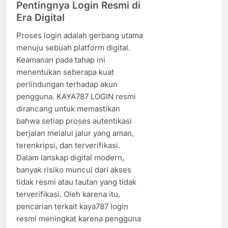
Pentingnya Login Resmi di
Era Digital
Proses login adalah gerbang utama
menuju sebuah platform digital.
Keamanan pada tahap ini
menentukan seberapa kuat
perlindungan terhadap akun
pengguna. KAYA787 LOGIN resmi
dirancang untuk memastikan
bahwa setiap proses autentikasi
berjalan melalui jalur yang aman,
terenkripsi, dan terverifikasi.
Dalam lanskap digital modern,
banyak risiko muncul dari akses
tidak resmi atau tautan yang tidak
terverifikasi. Oleh karena itu,
pencarian terkait kaya787 login
resmi meningkat karena pengguna