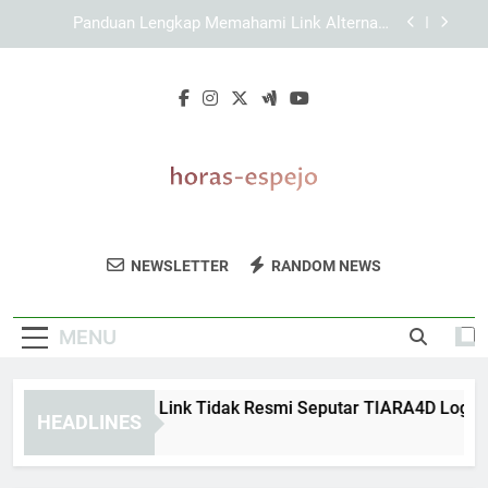
Skip
EDWINSLOT Login Alternatif dan Cara Memilih
to
Jalur Akses yang Lebih Tepat
content
Solusi Login Edwinslot Gagal di Perangkat Harian
dengan Langkah yang Mudah Dipahami
Cara Menghindari Link Tidak Resmi Seputar
TIARA4D Login
Panduan Lengkap Memahami Link Alternatif
Terbaru dengan Aman
EDWINSLOT Login Alternatif dan Cara Memilih
Jalur Akses yang Lebih Tepat
Horas Espejo
Temukan Inspirasi Numerologi Dan Spiritual
Solusi Login Edwinslot Gagal di Perangkat Harian
NEWSLETTER
RANDOM NEWS
dengan Langkah yang Mudah Dipahami
Di Horas Espejo.
MENU
ra Menghindari Link Tidak Resmi Seputar TIARA4D Login
HEADLINES
Weeks Ago