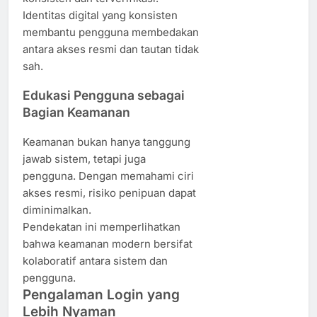
Identitas digital yang konsisten
membantu pengguna membedakan
antara akses resmi dan tautan tidak
sah.
Edukasi Pengguna sebagai
Bagian Keamanan
Keamanan bukan hanya tanggung
jawab sistem, tetapi juga
pengguna. Dengan memahami ciri
akses resmi, risiko penipuan dapat
diminimalkan.
Pendekatan ini memperlihatkan
bahwa keamanan modern bersifat
kolaboratif antara sistem dan
pengguna.
Pengalaman Login yang
Lebih Nyaman