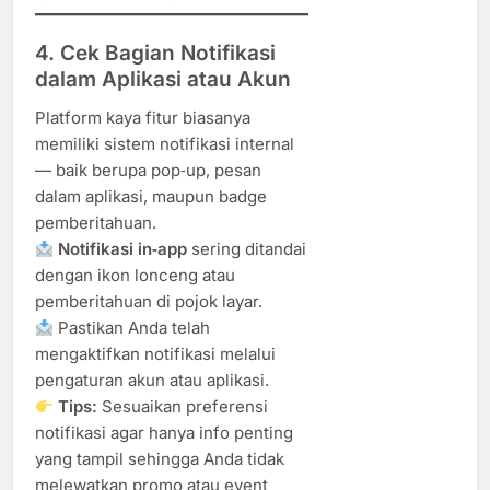
4. Cek Bagian Notifikasi
dalam Aplikasi atau Akun
Platform kaya fitur biasanya
memiliki sistem notifikasi internal
— baik berupa pop‑up, pesan
dalam aplikasi, maupun badge
pemberitahuan.
Notifikasi in‑app
sering ditandai
dengan ikon lonceng atau
pemberitahuan di pojok layar.
Pastikan Anda telah
mengaktifkan notifikasi melalui
pengaturan akun atau aplikasi.
Tips:
Sesuaikan preferensi
notifikasi agar hanya info penting
yang tampil sehingga Anda tidak
melewatkan promo atau event