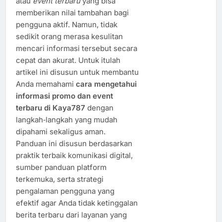
atau
event terbaru
yang bisa
memberikan nilai tambahan bagi
pengguna aktif. Namun, tidak
sedikit orang merasa kesulitan
mencari informasi tersebut secara
cepat dan akurat. Untuk itulah
artikel ini disusun untuk membantu
Anda memahami
cara mengetahui
informasi promo dan event
terbaru di Kaya787
dengan
langkah‑langkah yang mudah
dipahami sekaligus aman.
Panduan ini disusun berdasarkan
praktik terbaik komunikasi digital,
sumber panduan platform
terkemuka, serta strategi
pengalaman pengguna yang
efektif agar Anda tidak ketinggalan
berita terbaru dari layanan yang