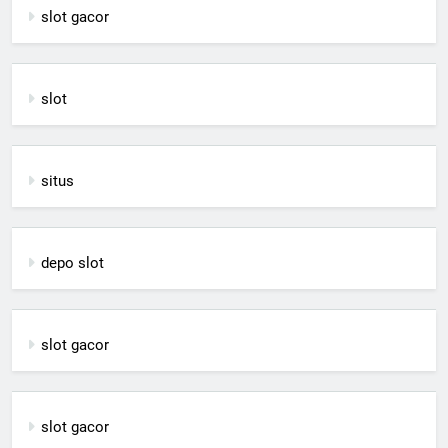
slot gacor
slot
situs
depo slot
slot gacor
slot gacor