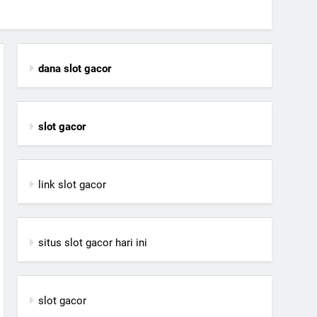
dana slot gacor
slot gacor
link slot gacor
situs slot gacor hari ini
slot gacor