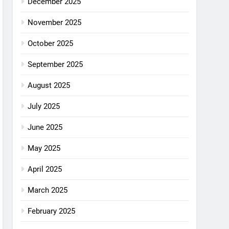
December 2025
November 2025
October 2025
September 2025
August 2025
July 2025
June 2025
May 2025
April 2025
March 2025
February 2025