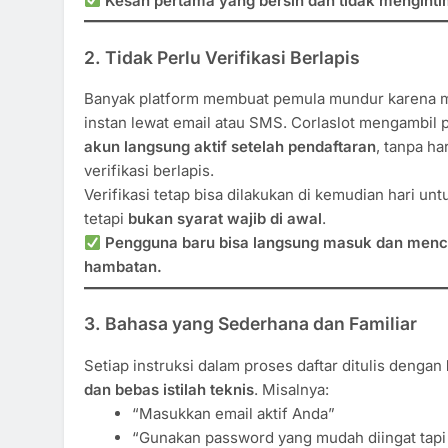
Kesan pertama yang bersih dan tidak menginti
2.
Tidak Perlu Verifikasi Berlapis
Banyak platform membuat pemula mundur karena me
instan lewat email atau SMS. Corlaslot mengambil
akun langsung aktif setelah pendaftaran
, tanpa ha
verifikasi berlapis.
Verifikasi tetap bisa dilakukan di kemudian hari un
tetapi
bukan syarat wajib di awal
.
Pengguna baru bisa langsung masuk dan menc
hambatan.
3.
Bahasa yang Sederhana dan Familiar
Setiap instruksi dalam proses daftar ditulis dengan
dan bebas istilah teknis
. Misalnya:
“Masukkan email aktif Anda”
“Gunakan password yang mudah diingat tap