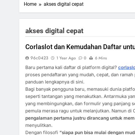
Home
akses digital cepat
akses digital cepat
Corlaslot dan Kemudahan Daftar unt
96c0423
1 Year Ago
0
6 Mins
Baru pertama kali daftar di platform digital?
corlaslo
proses pendaftaran yang mudah, cepat, dan ramah
panduan lengkapnya di sini.
Bagi banyak pengguna baru, memasuki dunia platfor
seperti tantangan yang menakutkan. Antarmuka yang 
yang membingungkan, dan formulir yang panjang s
pemula merasa ragu untuk melanjutkan. Namun di C
pengalaman pertama justru dirancang untuk me
menyulitkan.
Dengan filosofi
“siapa pun bisa mulai dengan mu