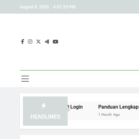
Skip
August 8, 2026
4:07:34 PM
to
content
Hor
Temukan In
smi Seputar TIARA4D Login
Panduan Lengkap Memahami 
1 Month Ago
HEADLINES