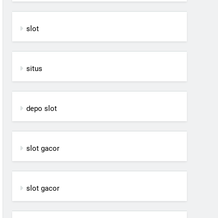
slot
situs
depo slot
slot gacor
slot gacor