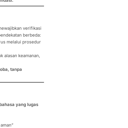
midasi.
wajibkan verifikasi
 pendekatan berbeda:
rus melalui prosedur
tuk alasan keamanan,
oba, tanpa
bahasa yang lugas
i aman”