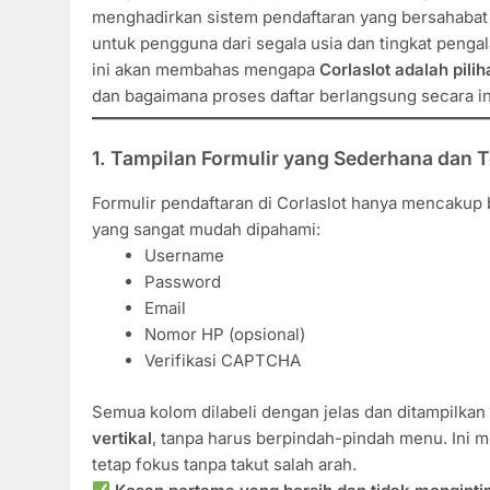
menghadirkan sistem pendaftaran yang bersahabat
untuk pengguna dari segala usia dan tingkat pengala
ini akan membahas mengapa
Corlaslot adalah pili
dan bagaimana proses daftar berlangsung secara int
1.
Tampilan Formulir yang Sederhana dan T
Formulir pendaftaran di Corlaslot hanya mencakup 
yang sangat mudah dipahami:
Username
Password
Email
Nomor HP (opsional)
Verifikasi CAPTCHA
Semua kolom dilabeli dengan jelas dan ditampilka
vertikal
, tanpa harus berpindah-pindah menu. Ini
tetap fokus tanpa takut salah arah.