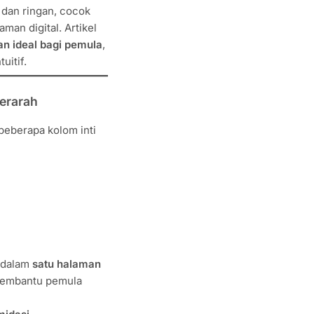
 dan ringan, cocok
man digital. Artikel
han ideal bagi pemula
,
uitif.
erarah
beberapa kolom inti
n dalam
satu halaman
 membantu pemula