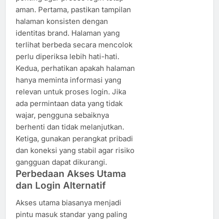
aman. Pertama, pastikan tampilan
halaman konsisten dengan
identitas brand. Halaman yang
terlihat berbeda secara mencolok
perlu diperiksa lebih hati-hati.
Kedua, perhatikan apakah halaman
hanya meminta informasi yang
relevan untuk proses login. Jika
ada permintaan data yang tidak
wajar, pengguna sebaiknya
berhenti dan tidak melanjutkan.
Ketiga, gunakan perangkat pribadi
dan koneksi yang stabil agar risiko
gangguan dapat dikurangi.
Perbedaan Akses Utama
dan Login Alternatif
Akses utama biasanya menjadi
pintu masuk standar yang paling