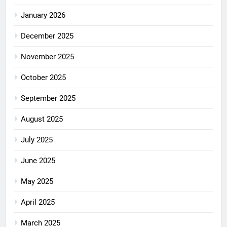
January 2026
December 2025
November 2025
October 2025
September 2025
August 2025
July 2025
June 2025
May 2025
April 2025
March 2025