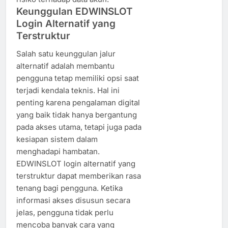
Keunggulan EDWINSLOT
Login Alternatif yang
Terstruktur
Salah satu keunggulan jalur
alternatif adalah membantu
pengguna tetap memiliki opsi saat
terjadi kendala teknis. Hal ini
penting karena pengalaman digital
yang baik tidak hanya bergantung
pada akses utama, tetapi juga pada
kesiapan sistem dalam
menghadapi hambatan.
EDWINSLOT login alternatif yang
terstruktur dapat memberikan rasa
tenang bagi pengguna. Ketika
informasi akses disusun secara
jelas, pengguna tidak perlu
mencoba banyak cara yang