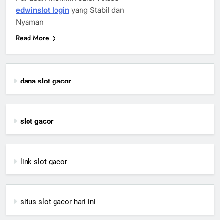
edwinslot login
yang Stabil dan
Nyaman
Read More
dana slot gacor
slot gacor
link slot gacor
situs slot gacor hari ini