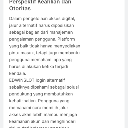
Perspektif Keahlian dan
Otoritas
Dalam pengelolaan akses digital,
jalur alternatif harus diposisikan
sebagai bagian dari manajemen
pengalaman pengguna. Platform
yang baik tidak hanya menyediakan
pintu masuk, tetapi juga membantu
pengguna memahami apa yang
harus dilakukan ketika terjadi
kendala.
EDWINSLOT login alternatif
sebaiknya dipahami sebagai solusi
pendukung yang membutuhkan
kehati-hatian. Pengguna yang
memahami cara memilih jalur
akses akan lebih mampu menjaga
keamanan akun dan menghindari