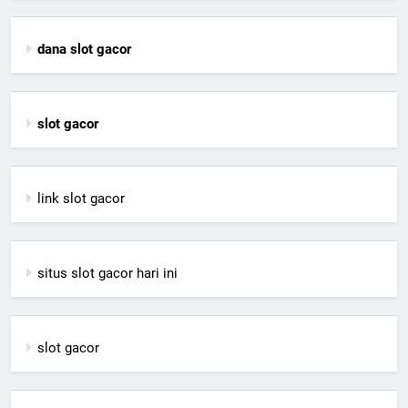
dana slot gacor
slot gacor
link slot gacor
situs slot gacor hari ini
slot gacor