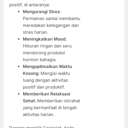
positif, di antaranya:
Mengurangi Stres
:
Permainan santai membantu
meredakan ketegangan dan
stres harian.
Meningkatkan Mood
:
Hiburan ringan dan seru
mendorong produksi
hormon bahagia.
Mengoptimalkan Waktu
Kosong
: Mengisi waktu
luang dengan aktivitas
positif dan produktif.
Memberikan Relaksasi
Sehat
: Memberikan istirahat
yang bermanfaat di tengah
aktivitas harian.
Dengan memilih Corlaslot, Anda