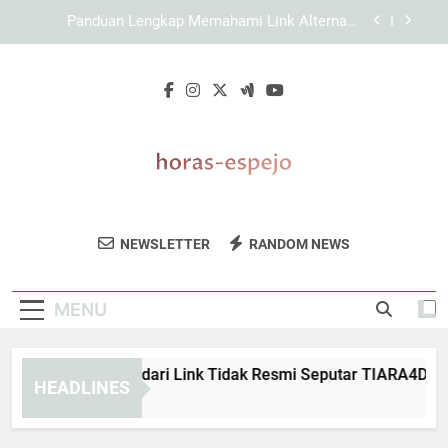
Skip
Panduan Lengkap Memahami Link Alternatif
to
Terbaru dengan Aman
content
EDWINSLOT Login Alternatif dan Cara Memilih
Jalur Akses yang Lebih Tepat
Solusi Login Edwinslot Gagal di Perangkat Harian
dengan Langkah yang Mudah Dipahami
Cara Menghindari Link Tidak Resmi Seputar
TIARA4D Login
Panduan Lengkap Memahami Link Alternatif
Terbaru dengan Aman
Horas Espejo
Temukan Inspirasi Numerologi Dan Spiritual
EDWINSLOT Login Alternatif dan Cara Memilih
NEWSLETTER
RANDOM NEWS
Jalur Akses yang Lebih Tepat
Di Horas Espejo.
Solusi Login Edwinslot Gagal di Perangkat Harian
dengan Langkah yang Mudah Dipahami
MENU
Cara Menghindari Link Tidak Resmi Seputar TIARA4D Logi
HEADLINES
1 Month Ago