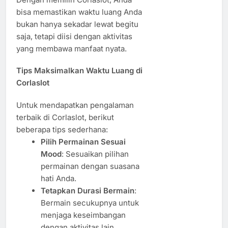
bisa memastikan waktu luang Anda
bukan hanya sekadar lewat begitu
saja, tetapi diisi dengan aktivitas
yang membawa manfaat nyata.
Tips Maksimalkan Waktu Luang di
Corlaslot
Untuk mendapatkan pengalaman
terbaik di Corlaslot, berikut
beberapa tips sederhana:
Pilih Permainan Sesuai
Mood
: Sesuaikan pilihan
permainan dengan suasana
hati Anda.
Tetapkan Durasi Bermain
:
Bermain secukupnya untuk
menjaga keseimbangan
dengan aktivitas lain.