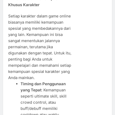
Khusus Karakter
Setiap karakter dalam game online
biasanya memiliki kemampuan
spesial yang membedakannya dari
yang lain. Kemampuan ini bisa
sangat menentukan jalannya
permainan, terutama jika
digunakan dengan tepat. Untuk itu,
penting bagi Anda untuk
mempelajari dan memahami setiap
kemampuan spesial karakter yang
Anda mainkan.
Timing dan Penggunaan
yang Tepat
: Kemampuan
seperti ultimate skill, skill
crowd control, atau
buff/debuff memiliki
cooldown atau waktu