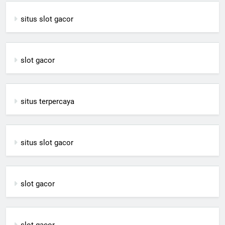
situs slot gacor
slot gacor
situs terpercaya
situs slot gacor
slot gacor