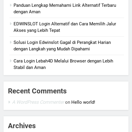
Panduan Lengkap Memahami Link Alternatif Terbaru
dengan Aman
EDWINSLOT Login Alternatif dan Cara Memilih Jalur
Akses yang Lebih Tepat
Solusi Login Edwinslot Gagal di Perangkat Harian
dengan Langkah yang Mudah Dipahami
Cara Login Lebah4D Melalui Browser dengan Lebih
Stabil dan Aman
Recent Comments
A WordPress Commenter
on
Hello world!
Archives