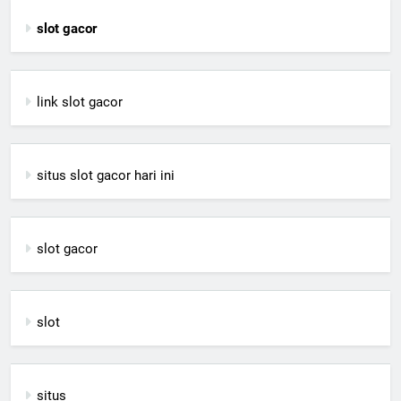
slot gacor
link slot gacor
situs slot gacor hari ini
slot gacor
slot
situs