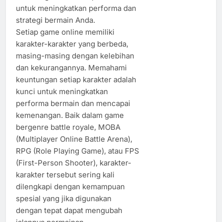
untuk meningkatkan performa dan
strategi bermain Anda.
Setiap game online memiliki
karakter-karakter yang berbeda,
masing-masing dengan kelebihan
dan kekurangannya. Memahami
keuntungan setiap karakter adalah
kunci untuk meningkatkan
performa bermain dan mencapai
kemenangan. Baik dalam game
bergenre battle royale, MOBA
(Multiplayer Online Battle Arena),
RPG (Role Playing Game), atau FPS
(First-Person Shooter), karakter-
karakter tersebut sering kali
dilengkapi dengan kemampuan
spesial yang jika digunakan
dengan tepat dapat mengubah