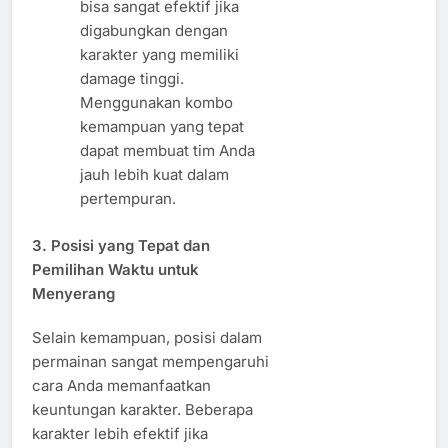
bisa sangat efektif jika
digabungkan dengan
karakter yang memiliki
damage tinggi.
Menggunakan kombo
kemampuan yang tepat
dapat membuat tim Anda
jauh lebih kuat dalam
pertempuran.
3.
Posisi yang Tepat dan
Pemilihan Waktu untuk
Menyerang
Selain kemampuan, posisi dalam
permainan sangat mempengaruhi
cara Anda memanfaatkan
keuntungan karakter. Beberapa
karakter lebih efektif jika