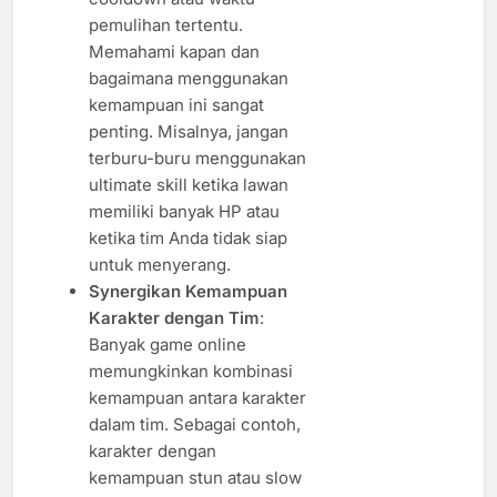
pemulihan tertentu.
Memahami kapan dan
bagaimana menggunakan
kemampuan ini sangat
penting. Misalnya, jangan
terburu-buru menggunakan
ultimate skill ketika lawan
memiliki banyak HP atau
ketika tim Anda tidak siap
untuk menyerang.
Synergikan Kemampuan
Karakter dengan Tim
:
Banyak game online
memungkinkan kombinasi
kemampuan antara karakter
dalam tim. Sebagai contoh,
karakter dengan
kemampuan stun atau slow