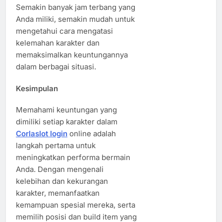
Semakin banyak jam terbang yang
Anda miliki, semakin mudah untuk
mengetahui cara mengatasi
kelemahan karakter dan
memaksimalkan keuntungannya
dalam berbagai situasi.
Kesimpulan
Memahami keuntungan yang
dimiliki setiap karakter dalam
Corlaslot login
online adalah
langkah pertama untuk
meningkatkan performa bermain
Anda. Dengan mengenali
kelebihan dan kekurangan
karakter, memanfaatkan
kemampuan spesial mereka, serta
memilih posisi dan build item yang