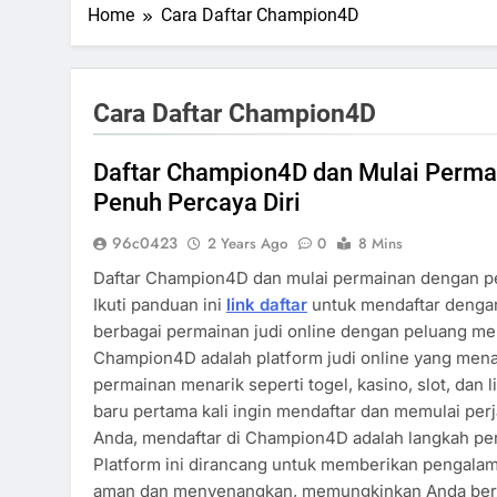
Home
Cara Daftar Champion4D
Cara Daftar Champion4D
Daftar Champion4D dan Mulai Perma
Penuh Percaya Diri
96c0423
2 Years Ago
0
8 Mins
Daftar Champion4D dan mulai permainan dengan pe
Ikuti panduan ini
link daftar
untuk mendaftar denga
berbagai permainan judi online dengan peluang me
Champion4D adalah platform judi online yang me
permainan menarik seperti togel, kasino, slot, dan l
baru pertama kali ingin mendaftar dan memulai perj
Anda, mendaftar di Champion4D adalah langkah per
Platform ini dirancang untuk memberikan pengala
aman dan menyenangkan, memungkinkan Anda ber