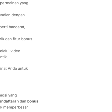
permainan yang
 undian dengan
perti baccarat,
ik dan fitur bonus
elalui video
ntik.
inat Anda untuk
mosi yang
endaftaran
dan
bonus
tuk memperbesar