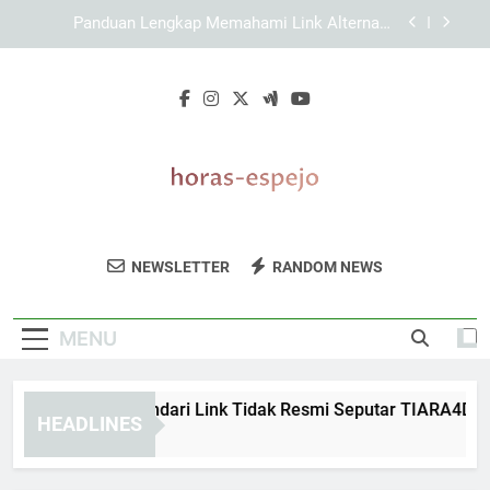
Skip
Panduan Lengkap Memahami Link Alternatif
to
Terbaru dengan Aman
content
EDWINSLOT Login Alternatif dan Cara Memilih
Jalur Akses yang Lebih Tepat
Solusi Login Edwinslot Gagal di Perangkat Harian
dengan Langkah yang Mudah Dipahami
Cara Menghindari Link Tidak Resmi Seputar
TIARA4D Login
Panduan Lengkap Memahami Link Alternatif
Terbaru dengan Aman
Horas Espejo
Temukan Inspirasi Numerologi Dan Spiritual
EDWINSLOT Login Alternatif dan Cara Memilih
NEWSLETTER
RANDOM NEWS
Jalur Akses yang Lebih Tepat
Di Horas Espejo.
Solusi Login Edwinslot Gagal di Perangkat Harian
dengan Langkah yang Mudah Dipahami
MENU
Cara Menghindari Link Tidak Resmi Seputar TIARA4D Log
HEADLINES
4 Weeks Ago