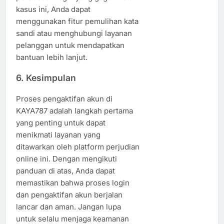
kasus ini, Anda dapat
menggunakan fitur pemulihan kata
sandi atau menghubungi layanan
pelanggan untuk mendapatkan
bantuan lebih lanjut.
6.
Kesimpulan
Proses pengaktifan akun di
KAYA787 adalah langkah pertama
yang penting untuk dapat
menikmati layanan yang
ditawarkan oleh platform perjudian
online ini. Dengan mengikuti
panduan di atas, Anda dapat
memastikan bahwa proses login
dan pengaktifan akun berjalan
lancar dan aman. Jangan lupa
untuk selalu menjaga keamanan