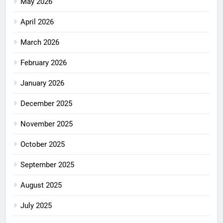
May 2026
April 2026
March 2026
February 2026
January 2026
December 2025
November 2025
October 2025
September 2025
August 2025
July 2025