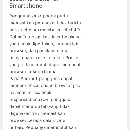
Smartphone
Pengguna smartphone perlu
memastikan perangkat tidak terlalu
berat sebelum membuka Lebah4D
Daftar.Tutup aplikasi latar belakang
yang tidak diperlukan, kurangi tab
browser, dan pastikan ruang
penyimpanan masih cukup.Ponsel
yang terlalu penuh dapat membuat
browser bekerja lambat.
Pada Android, pengguna dapat
membersihkan cache browser jika
halaman terasa tidak
responsif.Pada iOS, pengguna
dapat menutup tab yang tidak
digunakan dan memastikan
browser berada dalam versi
terbaru.Keduanya membutuhkan