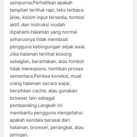
sempurna.Perhatikan apakah
tampilan terlihat rapi, teks terbaca
jelas, kolom input tersedia, tombol
aktif, dan instruksi mudah
dipahami.Halaman yang normal
seharusnya tidak membuat
pengguna kebingungan sejak awal.
Jika halaman terlihat kosong
sebagian, berantakan, atau tombol
tidak merespons, hentikan proses
sementara.Periksa koneksi, muat
ulang halaman secara wajar,
bersihkan cache, atau gunakan
browser lain sebagai
pembanding.Langkah ini
membantu pengguna mengetahui
apakah kendala berasal dari
halaman, browser, perangkat, atau
jaringan.