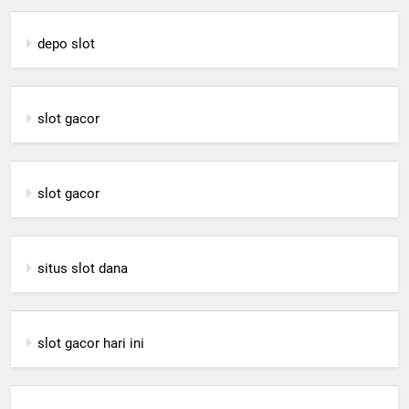
depo slot
slot gacor
slot gacor
situs slot dana
slot gacor hari ini