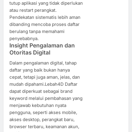
tutup aplikasi yang tidak diperlukan
atau restart perangkat.
Pendekatan sistematis lebih aman
dibanding mencoba proses daftar
berulang tanpa memahami
penyebabnya.
Insight Pengalaman dan
Otoritas Digital
Dalam pengalaman digital, tahap
daftar yang baik bukan hanya
cepat, tetapi juga aman, jelas, dan
mudah dipahami.Lebah4D Daftar
dapat diperkuat sebagai brand
keyword melalui pembahasan yang
menjawab kebutuhan nyata
pengguna, seperti akses mobile,
akses desktop, perangkat baru,
browser terbaru, keamanan akun,