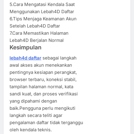
5.Cara Mengatasi Kendala Saat
Menggunakan Lebah4D Daftar
6.Tips Menjaga Keamanan Akun
Setelah Lebah4D Daftar
7.Cara Memastikan Halaman
Lebah4D Berjalan Normal
Kesimpulan
lebah4d daftar
sebagai langkah
awal akses akun menekankan
pentingnya kesiapan perangkat,
browser terbaru, koneksi stabil,
tampilan halaman normal, kata
sandi kuat, dan proses verifikasi
yang dipahami dengan
baik.Pengguna perlu mengikuti
langkah secara teliti agar
pengalaman daftar tidak terganggu
oleh kendala teknis.