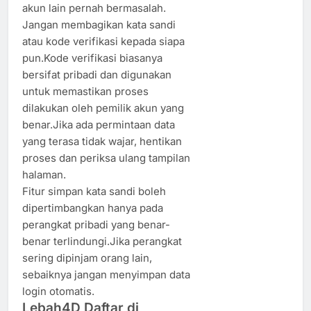
akun lain pernah bermasalah.
Jangan membagikan kata sandi
atau kode verifikasi kepada siapa
pun.Kode verifikasi biasanya
bersifat pribadi dan digunakan
untuk memastikan proses
dilakukan oleh pemilik akun yang
benar.Jika ada permintaan data
yang terasa tidak wajar, hentikan
proses dan periksa ulang tampilan
halaman.
Fitur simpan kata sandi boleh
dipertimbangkan hanya pada
perangkat pribadi yang benar-
benar terlindungi.Jika perangkat
sering dipinjam orang lain,
sebaiknya jangan menyimpan data
login otomatis.
Lebah4D Daftar di