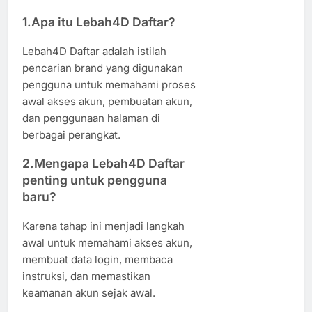
1.Apa itu Lebah4D Daftar?
Lebah4D Daftar adalah istilah
pencarian brand yang digunakan
pengguna untuk memahami proses
awal akses akun, pembuatan akun,
dan penggunaan halaman di
berbagai perangkat.
2.Mengapa Lebah4D Daftar
penting untuk pengguna
baru?
Karena tahap ini menjadi langkah
awal untuk memahami akses akun,
membuat data login, membaca
instruksi, dan memastikan
keamanan akun sejak awal.