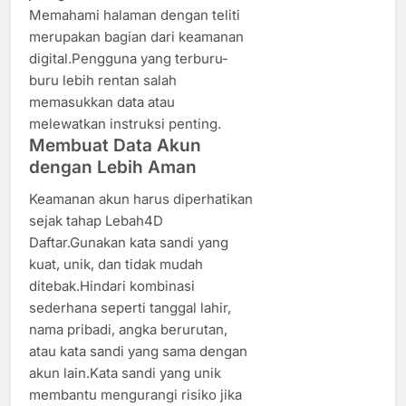
Memahami halaman dengan teliti
merupakan bagian dari keamanan
digital.Pengguna yang terburu-
buru lebih rentan salah
memasukkan data atau
melewatkan instruksi penting.
Membuat Data Akun
dengan Lebih Aman
Keamanan akun harus diperhatikan
sejak tahap Lebah4D
Daftar.Gunakan kata sandi yang
kuat, unik, dan tidak mudah
ditebak.Hindari kombinasi
sederhana seperti tanggal lahir,
nama pribadi, angka berurutan,
atau kata sandi yang sama dengan
akun lain.Kata sandi yang unik
membantu mengurangi risiko jika