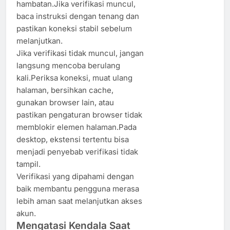
hambatan.Jika verifikasi muncul,
baca instruksi dengan tenang dan
pastikan koneksi stabil sebelum
melanjutkan.
Jika verifikasi tidak muncul, jangan
langsung mencoba berulang
kali.Periksa koneksi, muat ulang
halaman, bersihkan cache,
gunakan browser lain, atau
pastikan pengaturan browser tidak
memblokir elemen halaman.Pada
desktop, ekstensi tertentu bisa
menjadi penyebab verifikasi tidak
tampil.
Verifikasi yang dipahami dengan
baik membantu pengguna merasa
lebih aman saat melanjutkan akses
akun.
Mengatasi Kendala Saat