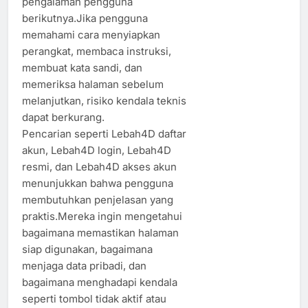
pengalaman pengguna
berikutnya.Jika pengguna
memahami cara menyiapkan
perangkat, membaca instruksi,
membuat kata sandi, dan
memeriksa halaman sebelum
melanjutkan, risiko kendala teknis
dapat berkurang.
Pencarian seperti Lebah4D daftar
akun, Lebah4D login, Lebah4D
resmi, dan Lebah4D akses akun
menunjukkan bahwa pengguna
membutuhkan penjelasan yang
praktis.Mereka ingin mengetahui
bagaimana memastikan halaman
siap digunakan, bagaimana
menjaga data pribadi, dan
bagaimana menghadapi kendala
seperti tombol tidak aktif atau