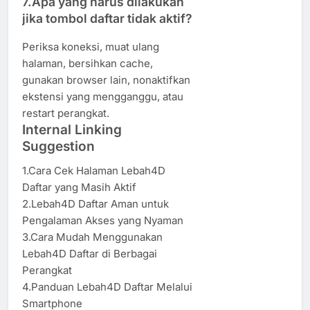
7.Apa yang harus dilakukan
jika tombol daftar tidak aktif?
Periksa koneksi, muat ulang
halaman, bersihkan cache,
gunakan browser lain, nonaktifkan
ekstensi yang mengganggu, atau
restart perangkat.
Internal Linking
Suggestion
1.Cara Cek Halaman Lebah4D
Daftar yang Masih Aktif
2.Lebah4D Daftar Aman untuk
Pengalaman Akses yang Nyaman
3.Cara Mudah Menggunakan
Lebah4D Daftar di Berbagai
Perangkat
4.Panduan Lebah4D Daftar Melalui
Smartphone