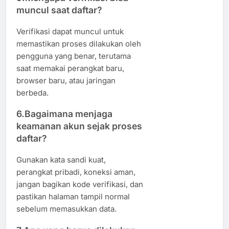
muncul saat daftar?
Verifikasi dapat muncul untuk
memastikan proses dilakukan oleh
pengguna yang benar, terutama
saat memakai perangkat baru,
browser baru, atau jaringan
berbeda.
6.Bagaimana menjaga
keamanan akun sejak proses
daftar?
Gunakan kata sandi kuat,
perangkat pribadi, koneksi aman,
jangan bagikan kode verifikasi, dan
pastikan halaman tampil normal
sebelum memasukkan data.