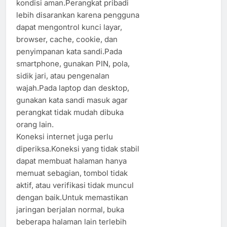
kondisi aman.Perangkat pribadi
lebih disarankan karena pengguna
dapat mengontrol kunci layar,
browser, cache, cookie, dan
penyimpanan kata sandi.Pada
smartphone, gunakan PIN, pola,
sidik jari, atau pengenalan
wajah.Pada laptop dan desktop,
gunakan kata sandi masuk agar
perangkat tidak mudah dibuka
orang lain.
Koneksi internet juga perlu
diperiksa.Koneksi yang tidak stabil
dapat membuat halaman hanya
memuat sebagian, tombol tidak
aktif, atau verifikasi tidak muncul
dengan baik.Untuk memastikan
jaringan berjalan normal, buka
beberapa halaman lain terlebih