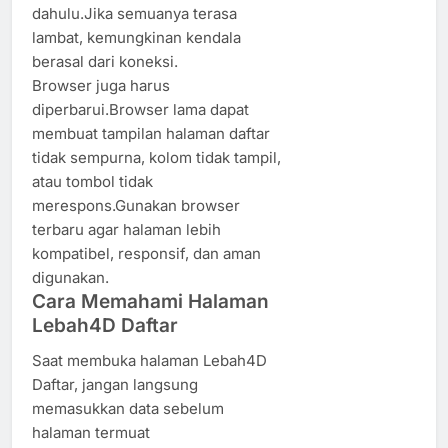
dahulu.Jika semuanya terasa
lambat, kemungkinan kendala
berasal dari koneksi.
Browser juga harus
diperbarui.Browser lama dapat
membuat tampilan halaman daftar
tidak sempurna, kolom tidak tampil,
atau tombol tidak
merespons.Gunakan browser
terbaru agar halaman lebih
kompatibel, responsif, dan aman
digunakan.
Cara Memahami Halaman
Lebah4D Daftar
Saat membuka halaman Lebah4D
Daftar, jangan langsung
memasukkan data sebelum
halaman termuat