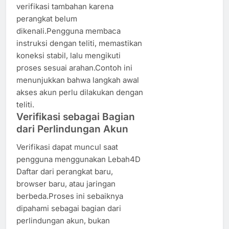
verifikasi tambahan karena
perangkat belum
dikenali.Pengguna membaca
instruksi dengan teliti, memastikan
koneksi stabil, lalu mengikuti
proses sesuai arahan.Contoh ini
menunjukkan bahwa langkah awal
akses akun perlu dilakukan dengan
teliti.
Verifikasi sebagai Bagian
dari Perlindungan Akun
Verifikasi dapat muncul saat
pengguna menggunakan Lebah4D
Daftar dari perangkat baru,
browser baru, atau jaringan
berbeda.Proses ini sebaiknya
dipahami sebagai bagian dari
perlindungan akun, bukan