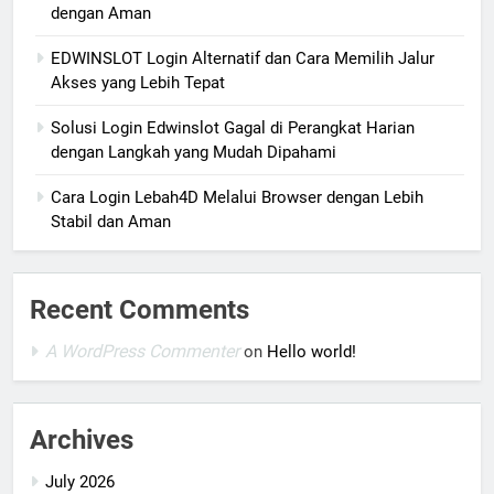
dengan Aman
EDWINSLOT Login Alternatif dan Cara Memilih Jalur
Akses yang Lebih Tepat
Solusi Login Edwinslot Gagal di Perangkat Harian
dengan Langkah yang Mudah Dipahami
Cara Login Lebah4D Melalui Browser dengan Lebih
Stabil dan Aman
Recent Comments
A WordPress Commenter
on
Hello world!
Archives
July 2026