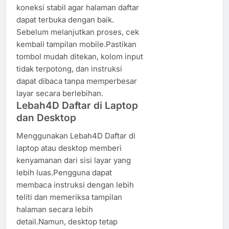
koneksi stabil agar halaman daftar
dapat terbuka dengan baik.
Sebelum melanjutkan proses, cek
kembali tampilan mobile.Pastikan
tombol mudah ditekan, kolom input
tidak terpotong, dan instruksi
dapat dibaca tanpa memperbesar
layar secara berlebihan.
Lebah4D Daftar di Laptop
dan Desktop
Menggunakan Lebah4D Daftar di
laptop atau desktop memberi
kenyamanan dari sisi layar yang
lebih luas.Pengguna dapat
membaca instruksi dengan lebih
teliti dan memeriksa tampilan
halaman secara lebih
detail.Namun, desktop tetap