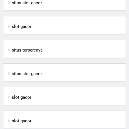
situs slot gacor
slot gacor
situs terpercaya
situs slot gacor
slot gacor
slot gacor