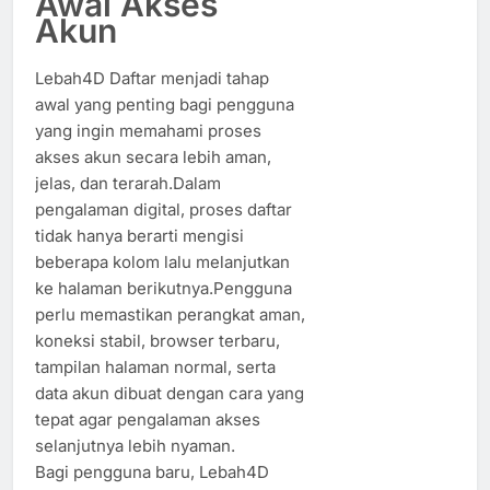
Awal Akses
Akun
Lebah4D Daftar menjadi tahap
awal yang penting bagi pengguna
yang ingin memahami proses
akses akun secara lebih aman,
jelas, dan terarah.Dalam
pengalaman digital, proses daftar
tidak hanya berarti mengisi
beberapa kolom lalu melanjutkan
ke halaman berikutnya.Pengguna
perlu memastikan perangkat aman,
koneksi stabil, browser terbaru,
tampilan halaman normal, serta
data akun dibuat dengan cara yang
tepat agar pengalaman akses
selanjutnya lebih nyaman.
Bagi pengguna baru, Lebah4D