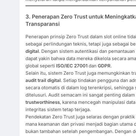
3. Penerapan Zero Trust untuk Meningkat
Transparansi
Penerapan prinsip Zero Trust dalam slot online tid
sebagai perlindungan teknis, tetapi juga sebagai b
digital
. Dengan sistem autentikasi dan pemantauan
dapat yakin bahwa data mereka dikelola secara ama
global seperti
ISO/IEC 27001
dan
GDPR
.
Selain itu, sistem Zero Trust juga memungkinkan tr
audit trail digital
. Setiap tindakan pengguna dan adm
secara otomatis di dalam log terenkripsi, sehingga 
ditelusuri. Audit semacam ini sangat penting dala
trustworthiness
, karena mencegah manipulasi dat
integritas sistem tetap terjaga.
Pendekatan Zero Trust juga selaras dengan praktik
mana keamanan dan privasi menjadi bagian utama da
bukan tambahan setelah pengembangan. Dengan de