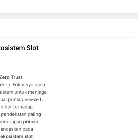
kosistem Slot
Zero Trust
odern. Fokusnya pada
 sistem untuk menjaga
suai prinsip
E-E-A-T
.
 siber terhadap
u pendekatan paling
 penerapan
prinsip
landaskan pada
s
ekosistem slot