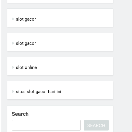
slot gacor
slot gacor
slot online
situs slot gacor hari ini
Search
SEARCH