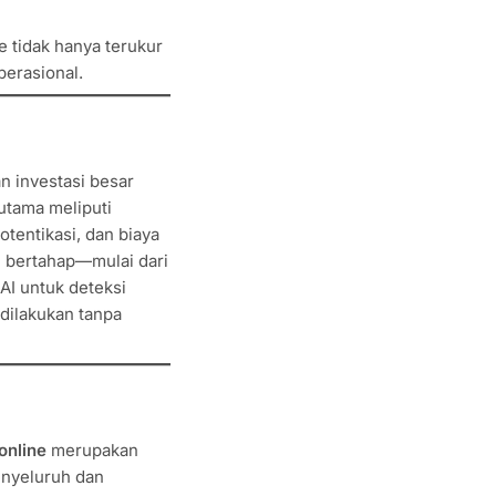
e tidak hanya terukur
perasional.
n investasi besar
 utama meliputi
s otentikasi, dan biaya
i bertahap—mulai dari
AI untuk deteksi
dilakukan tanpa
online
merupakan
enyeluruh dan