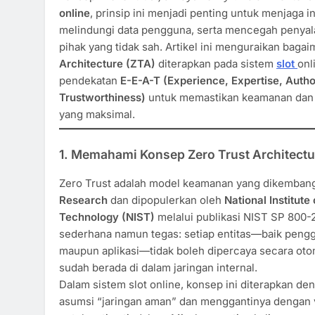
online
, prinsip ini menjadi penting untuk menjaga in
melindungi data pengguna, serta mencegah penyal
pihak yang tidak sah. Artikel ini menguraikan baga
Architecture (ZTA)
diterapkan pada sistem
slot
onl
pendekatan
E-E-A-T (Experience, Expertise, Autho
Trustworthiness)
untuk memastikan keamanan dan 
yang maksimal.
1. Memahami Konsep Zero Trust Architectu
Zero Trust adalah model keamanan yang dikemban
Research
dan dipopulerkan oleh
National Institute
Technology (NIST)
melalui publikasi NIST SP 800-2
sederhana namun tegas: setiap entitas—baik pengg
maupun aplikasi—tidak boleh dipercaya secara otom
sudah berada di dalam jaringan internal.
Dalam sistem slot online, konsep ini diterapkan d
asumsi “jaringan aman” dan menggantinya dengan ve