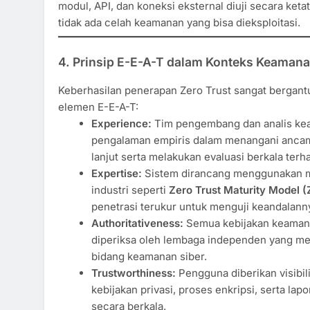
modul, API, dan koneksi eksternal diuji secara ket
tidak ada celah keamanan yang bisa dieksploitasi.
4. Prinsip E-E-A-T dalam Konteks Keamanan
Keberhasilan penerapan Zero Trust sangat bergan
elemen E-E-A-T:
Experience:
Tim pengembang dan analis ke
pengalaman empiris dalam menangani ancama
lanjut serta melakukan evaluasi berkala terh
Expertise:
Sistem dirancang menggunakan m
industri seperti
Zero Trust Maturity Model
penetrasi terukur untuk menguji keandalann
Authoritativeness:
Semua kebijakan keamana
diperiksa oleh lembaga independen yang memil
bidang keamanan siber.
Trustworthiness:
Pengguna diberikan visibil
kebijakan privasi, proses enkripsi, serta la
secara berkala.