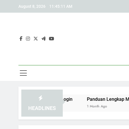
Skip
August 8, 2026
11:45:12 AM
to
content
Hor
Temukan In
Seputar TIARA4D Login
Panduan Lengkap Memahami Lin
1 Month Ago
HEADLINES