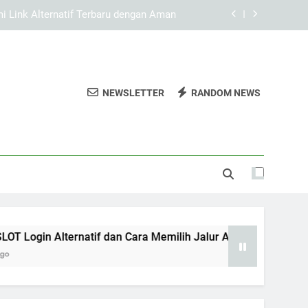
Link Alternatif Terbaru dengan Aman
 Memilih Jalur Akses yang Lebih Tepat
n dengan Langkah yang Mudah Dipahami
NEWSLETTER
RANDOM NEWS
nk Tidak Resmi Seputar TIARA4D Login
Link Alternatif Terbaru dengan Aman
 Memilih Jalur Akses yang Lebih Tepat
n dengan Langkah yang Mudah Dipahami
ternatif dan Cara Memilih Jalur Akses yang Lebih Tepat