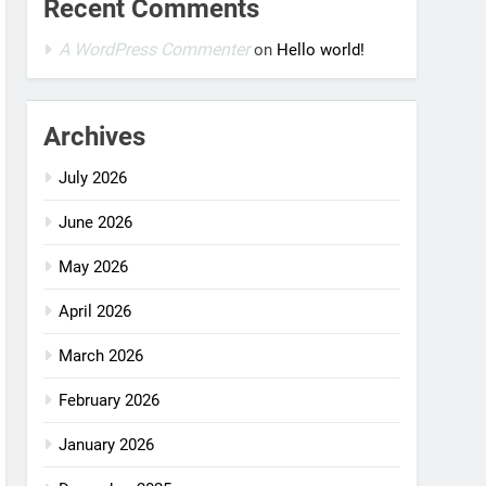
Recent Comments
A WordPress Commenter
on
Hello world!
Archives
July 2026
June 2026
May 2026
April 2026
March 2026
February 2026
January 2026