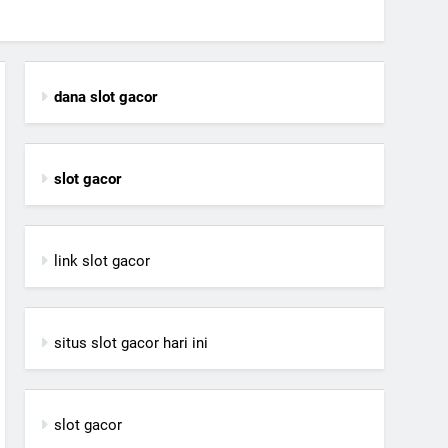
dana slot gacor
slot gacor
link slot gacor
situs slot gacor hari ini
slot gacor