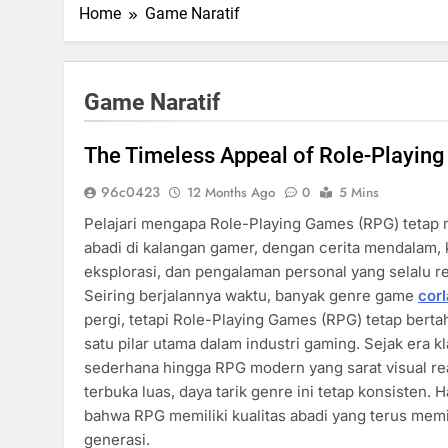
Home
Game Naratif
Game Naratif
The Timeless Appeal of Role-Playin
96c0423
12 Months Ago
0
5 Mins
Pelajari mengapa Role-Playing Games (RPG) tetap m
abadi di kalangan gamer, dengan cerita mendalam,
eksplorasi, dan pengalaman personal yang selalu r
Seiring berjalannya waktu, banyak genre game
corl
pergi, tetapi Role-Playing Games (RPG) tetap berta
satu pilar utama dalam industri gaming. Sejak era k
sederhana hingga RPG modern yang sarat visual rea
terbuka luas, daya tarik genre ini tetap konsisten. 
bahwa RPG memiliki kualitas abadi yang terus memi
generasi.