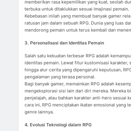
memberikan rasa kepemilikan yang kuat, seolah d
terbuka untuk ditaklukkan sesuai imajinasi pemain.
Kebebasan inilah yang membuat banyak gamer rel
ratusan jam dalam sebuah RPG. Dunia yang luas da
mendorong pemain untuk terus kembali dan menem
3. Personalisasi dan Identitas Pemain
Salah satu kekuatan terbesar RPG adalah kemam
identitas pemain. Lewat fitur kustomisasi karakter,
hingga alur cerita yang dipengaruhi keputusan, R
pengalaman yang terasa personal.
Bagi banyak gamer, memainkan RPG adalah kesemp
mengeksplorasi sisi lain dari diri mereka. Mereka 
penjelajah, atau bahkan karakter anti-hero sesuai 
cara ini, RPG menciptakan ikatan emosional yang l
genre lainnya.
4. Evolusi Teknologi dalam RPG