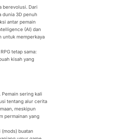
 berevolusi. Dari
a dunia 3D penuh
ksi antar pemain
ntelligence (AI) dan
an untuk memperkaya
i RPG tetap sama:
buah kisah yang
 Pemain sering kali
si tentang alur cerita
samaan, meskipun
am permainan yang
i (mods) buatan
panjang umur game.