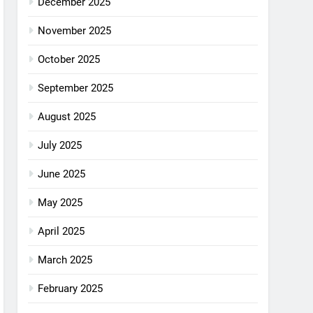
December 2025
November 2025
October 2025
September 2025
August 2025
July 2025
June 2025
May 2025
April 2025
March 2025
February 2025