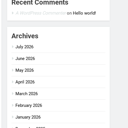
Recent Comments
A WordPress Commenter
on
Hello world!
Archives
July 2026
June 2026
May 2026
April 2026
March 2026
February 2026
January 2026