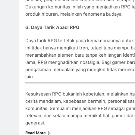
Dukungan komunitas inilah yang menjadikan RPG le
produk hiburan, melainkan fenomena budaya.
6. Daya Tarik Abadi RPG
Daya tarik RPG terletak pada kemampuannya untuk 
ini tidak hanya mengikuti tren, tetapi juga mampu b
menambahkan elemen baru tanpa kehilangan identi
lama, RPG menghadirkan nostalgia. Bagi gamer ba
pengalaman mendalam yang mungkin tidak mereka 
lain.
Kesuksesan RPG bukanlah kebetulan, melainkan has
cerita mendalam, kebebasan bermain, personalisas
komunitas. Semua ini menjadikan RPG sebagai genr
relevan, dan selalu mampu memikat hati gamer dari
generasi.
Read More