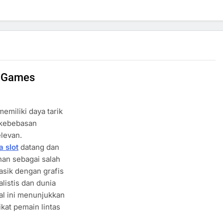
g Games
emiliki daya tarik
 kebebasan
elevan.
a slot
datang dan
han sebagai salah
lasik dengan grafis
listis dan dunia
Hal ini menunjukkan
kat pemain lintas