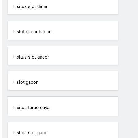
situs slot dana
slot gacor hari ini
situs slot gacor
slot gacor
situs terpercaya
situs slot gacor