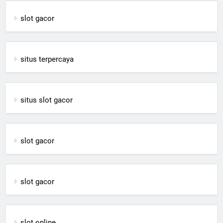
slot gacor
situs terpercaya
situs slot gacor
slot gacor
slot gacor
slot online