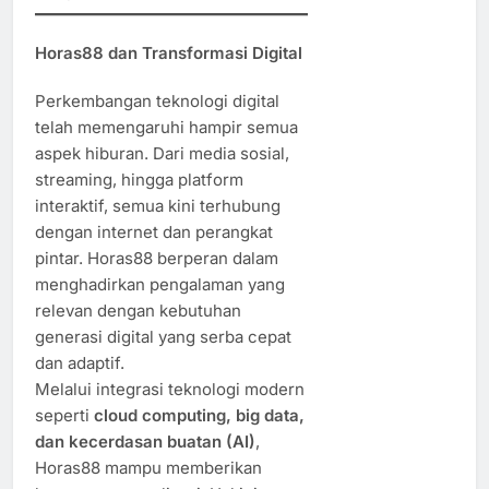
Horas88 dan Transformasi Digital
Perkembangan teknologi digital
telah memengaruhi hampir semua
aspek hiburan. Dari media sosial,
streaming, hingga platform
interaktif, semua kini terhubung
dengan internet dan perangkat
pintar. Horas88 berperan dalam
menghadirkan pengalaman yang
relevan dengan kebutuhan
generasi digital yang serba cepat
dan adaptif.
Melalui integrasi teknologi modern
seperti
cloud computing, big data,
dan kecerdasan buatan (AI)
,
Horas88 mampu memberikan