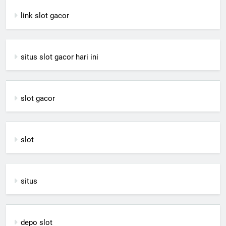
link slot gacor
situs slot gacor hari ini
slot gacor
slot
situs
depo slot