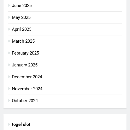
June 2025
May 2025
April 2025
March 2025
February 2025
January 2025
December 2024
November 2024
October 2024
togel slot