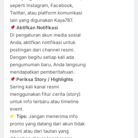
seperti Instagram, Facebook,
Twitter, atau platform komunikasi
lain yang digunakan Kaya787.
Aktifkan Notifikasi
Di pengaturan akun media sosial
Anda, aktifkan notifikasi untuk
postingan dari channel resmi.
Dengan begitu setiap kali ada
pengumuman baru, Anda langsung
mendapatkan pemberitahuan.
Periksa Story / Highlights
Sering kali kanal resmi
menggunakan fitur cerita (story)
untuk info terbaru atau timeline
event.
Tips:
Jangan menerima info
promo yang datang dari akun tidak
resmi atau dari tautan yang