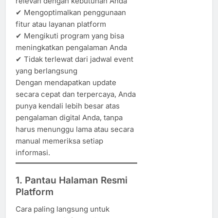
relevan dengan kebutuhan Anda
✔ Mengoptimalkan penggunaan
fitur atau layanan platform
✔ Mengikuti program yang bisa
meningkatkan pengalaman Anda
✔ Tidak terlewat dari jadwal event
yang berlangsung
Dengan mendapatkan update
secara cepat dan terpercaya, Anda
punya kendali lebih besar atas
pengalaman digital Anda, tanpa
harus menunggu lama atau secara
manual memeriksa setiap
informasi.
1. Pantau Halaman Resmi
Platform
Cara paling langsung untuk