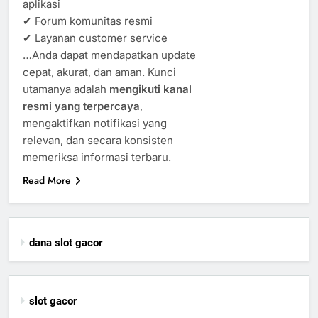
aplikasi
✔ Forum komunitas resmi
✔ Layanan customer service
…Anda dapat mendapatkan update
cepat, akurat, dan aman. Kunci
utamanya adalah
mengikuti kanal
resmi yang terpercaya
,
mengaktifkan notifikasi yang
relevan, dan secara konsisten
memeriksa informasi terbaru.
Read More
dana slot gacor
slot gacor