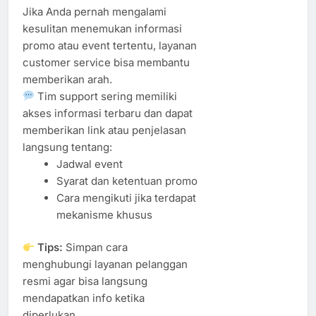
Jika Anda pernah mengalami
kesulitan menemukan informasi
promo atau event tertentu, layanan
customer service bisa membantu
memberikan arah.
Tim support sering memiliki
akses informasi terbaru dan dapat
memberikan link atau penjelasan
langsung tentang:
Jadwal event
Syarat dan ketentuan promo
Cara mengikuti jika terdapat
mekanisme khusus
Tips:
Simpan cara
menghubungi layanan pelanggan
resmi agar bisa langsung
mendapatkan info ketika
diperlukan.