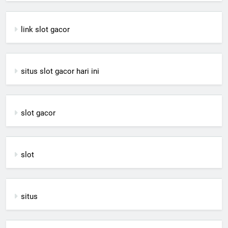
link slot gacor
situs slot gacor hari ini
slot gacor
slot
situs