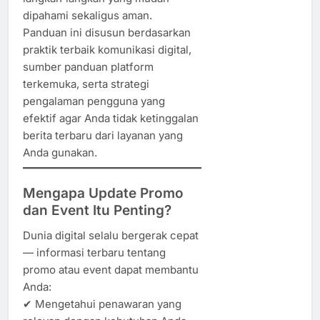
dipahami sekaligus aman.
Panduan ini disusun berdasarkan
praktik terbaik komunikasi digital,
sumber panduan platform
terkemuka, serta strategi
pengalaman pengguna yang
efektif agar Anda tidak ketinggalan
berita terbaru dari layanan yang
Anda gunakan.
Mengapa Update Promo
dan Event Itu Penting?
Dunia digital selalu bergerak cepat
— informasi terbaru tentang
promo atau event dapat membantu
Anda:
✔ Mengetahui penawaran yang