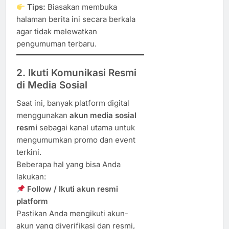
Tips:
Biasakan membuka
halaman berita ini secara berkala
agar tidak melewatkan
pengumuman terbaru.
2. Ikuti Komunikasi Resmi
di Media Sosial
Saat ini, banyak platform digital
menggunakan
akun media sosial
resmi
sebagai kanal utama untuk
mengumumkan promo dan event
terkini.
Beberapa hal yang bisa Anda
lakukan:
Follow / Ikuti akun resmi
platform
Pastikan Anda mengikuti akun-
akun yang diverifikasi dan resmi,