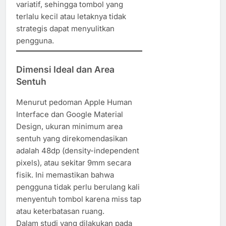
variatif, sehingga tombol yang
terlalu kecil atau letaknya tidak
strategis dapat menyulitkan
pengguna.
Dimensi Ideal dan Area
Sentuh
Menurut pedoman Apple Human
Interface dan Google Material
Design, ukuran minimum area
sentuh yang direkomendasikan
adalah 48dp (density-independent
pixels), atau sekitar 9mm secara
fisik. Ini memastikan bahwa
pengguna tidak perlu berulang kali
menyentuh tombol karena miss tap
atau keterbatasan ruang.
Dalam studi yang dilakukan pada