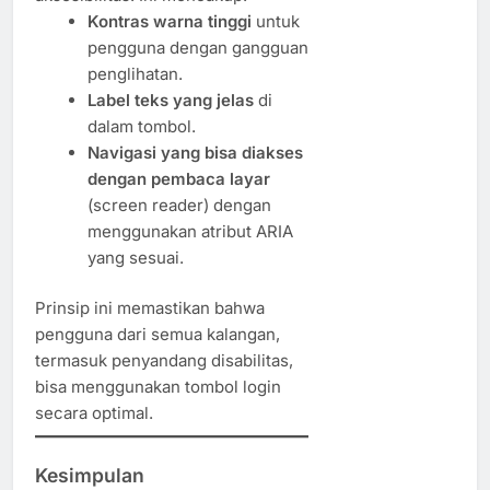
Kontras warna tinggi
untuk
pengguna dengan gangguan
penglihatan.
Label teks yang jelas
di
dalam tombol.
Navigasi yang bisa diakses
dengan pembaca layar
(screen reader) dengan
menggunakan atribut ARIA
yang sesuai.
Prinsip ini memastikan bahwa
pengguna dari semua kalangan,
termasuk penyandang disabilitas,
bisa menggunakan tombol login
secara optimal.
Kesimpulan