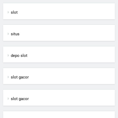
slot
situs
depo slot
slot gacor
slot gacor