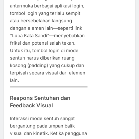
antarmuka berbagai aplikasi login,
tombol login yang terlalu sempit
atau bersebelahan langsung
dengan elemen lain—seperti link
“Lupa Kata Sandi”—menyebabkan
friksi dan potensi salah tekan.
Untuk itu, tombol login di mode
sentuh harus diberikan ruang
kosong (padding) yang cukup dan
terpisah secara visual dari elemen
lain.
Respons Sentuhan dan
Feedback Visual
Interaksi mode sentuh sangat
bergantung pada umpan balik
visual dan kinetik. Ketika pengguna