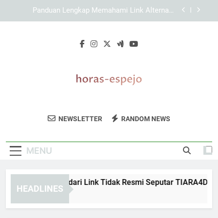
Skip
Panduan Lengkap Memahami Link Alternatif
to
Terbaru dengan Aman
content
EDWINSLOT Login Alternatif dan Cara Memilih
Jalur Akses yang Lebih Tepat
Solusi Login Edwinslot Gagal di Perangkat Harian
dengan Langkah yang Mudah Dipahami
Cara Menghindari Link Tidak Resmi Seputar
TIARA4D Login
Panduan Lengkap Memahami Link Alternatif
Terbaru dengan Aman
Horas Espejo
Temukan Inspirasi Numerologi Dan Spiritual
EDWINSLOT Login Alternatif dan Cara Memilih
NEWSLETTER
RANDOM NEWS
Jalur Akses yang Lebih Tepat
Di Horas Espejo.
Solusi Login Edwinslot Gagal di Perangkat Harian
dengan Langkah yang Mudah Dipahami
MENU
Cara Menghindari Link Tidak Resmi Seputar TIARA4D Logi
HEADLINES
4 Weeks Ago