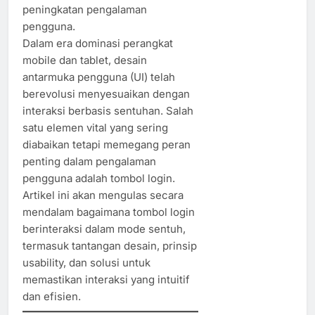
peningkatan pengalaman
pengguna.
Dalam era dominasi perangkat
mobile dan tablet, desain
antarmuka pengguna (UI) telah
berevolusi menyesuaikan dengan
interaksi berbasis sentuhan. Salah
satu elemen vital yang sering
diabaikan tetapi memegang peran
penting dalam pengalaman
pengguna adalah tombol login.
Artikel ini akan mengulas secara
mendalam bagaimana tombol login
berinteraksi dalam mode sentuh,
termasuk tantangan desain, prinsip
usability, dan solusi untuk
memastikan interaksi yang intuitif
dan efisien.