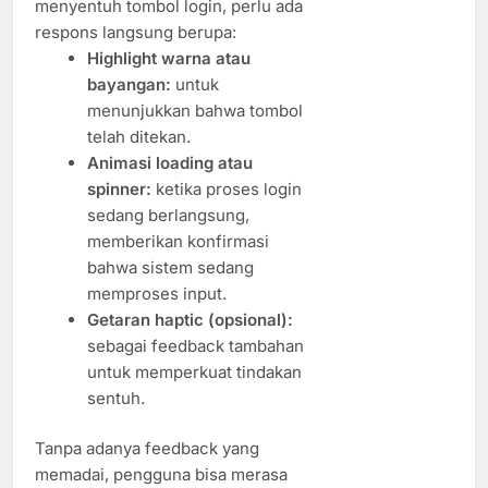
menyentuh tombol login, perlu ada
respons langsung berupa:
Highlight warna atau
bayangan:
untuk
menunjukkan bahwa tombol
telah ditekan.
Animasi loading atau
spinner:
ketika proses login
sedang berlangsung,
memberikan konfirmasi
bahwa sistem sedang
memproses input.
Getaran haptic (opsional):
sebagai feedback tambahan
untuk memperkuat tindakan
sentuh.
Tanpa adanya feedback yang
memadai, pengguna bisa merasa