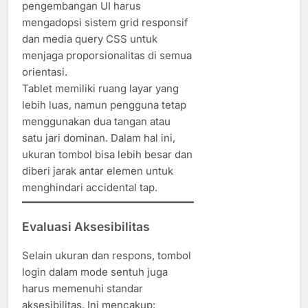
pengembangan UI harus
mengadopsi sistem grid responsif
dan media query CSS untuk
menjaga proporsionalitas di semua
orientasi.
Tablet memiliki ruang layar yang
lebih luas, namun pengguna tetap
menggunakan dua tangan atau
satu jari dominan. Dalam hal ini,
ukuran tombol bisa lebih besar dan
diberi jarak antar elemen untuk
menghindari accidental tap.
Evaluasi Aksesibilitas
Selain ukuran dan respons, tombol
login dalam mode sentuh juga
harus memenuhi standar
aksesibilitas. Ini mencakup: