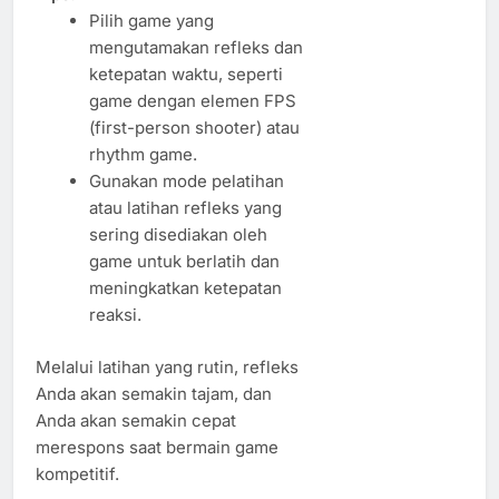
Pilih game yang
mengutamakan refleks dan
ketepatan waktu, seperti
game dengan elemen FPS
(first-person shooter) atau
rhythm game.
Gunakan mode pelatihan
atau latihan refleks yang
sering disediakan oleh
game untuk berlatih dan
meningkatkan ketepatan
reaksi.
Melalui latihan yang rutin, refleks
Anda akan semakin tajam, dan
Anda akan semakin cepat
merespons saat bermain game
kompetitif.