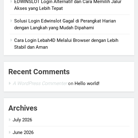
EDWINSLOT Login Alternatif dan Cara Memilih Jalur
Akses yang Lebih Tepat
Solusi Login Edwinslot Gagal di Perangkat Harian
dengan Langkah yang Mudah Dipahami
Cara Login Lebah4D Melalui Browser dengan Lebih
Stabil dan Aman
Recent Comments
A WordPress Commenter
on
Hello world!
Archives
July 2026
June 2026