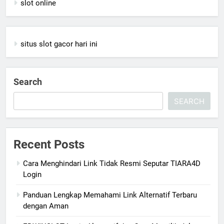
slot online
situs slot gacor hari ini
Search
SEARCH
Recent Posts
Cara Menghindari Link Tidak Resmi Seputar TIARA4D
Login
Panduan Lengkap Memahami Link Alternatif Terbaru
dengan Aman