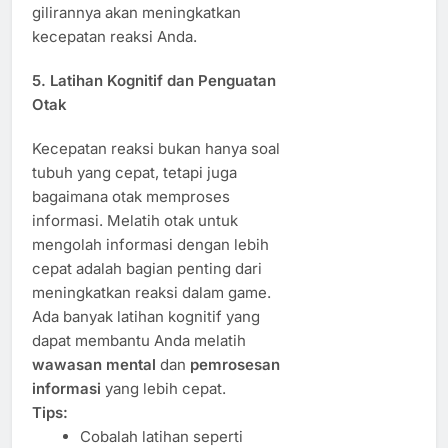
gilirannya akan meningkatkan
kecepatan reaksi Anda.
5. Latihan Kognitif dan Penguatan
Otak
Kecepatan reaksi bukan hanya soal
tubuh yang cepat, tetapi juga
bagaimana otak memproses
informasi. Melatih otak untuk
mengolah informasi dengan lebih
cepat adalah bagian penting dari
meningkatkan reaksi dalam game.
Ada banyak latihan kognitif yang
dapat membantu Anda melatih
wawasan mental
dan
pemrosesan
informasi
yang lebih cepat.
Tips:
Cobalah latihan seperti