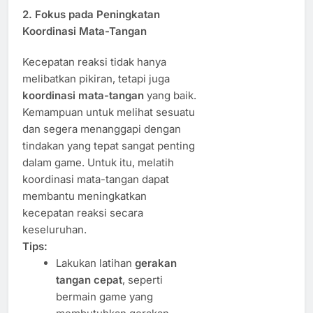
2. Fokus pada Peningkatan
Koordinasi Mata-Tangan
Kecepatan reaksi tidak hanya
melibatkan pikiran, tetapi juga
koordinasi mata-tangan
yang baik.
Kemampuan untuk melihat sesuatu
dan segera menanggapi dengan
tindakan yang tepat sangat penting
dalam game. Untuk itu, melatih
koordinasi mata-tangan dapat
membantu meningkatkan
kecepatan reaksi secara
keseluruhan.
Tips:
Lakukan latihan
gerakan
tangan cepat
, seperti
bermain game yang