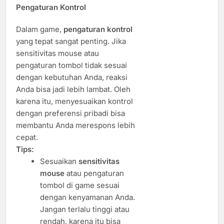
Pengaturan Kontrol
Dalam game,
pengaturan kontrol
yang tepat sangat penting. Jika
sensitivitas mouse atau
pengaturan tombol tidak sesuai
dengan kebutuhan Anda, reaksi
Anda bisa jadi lebih lambat. Oleh
karena itu, menyesuaikan kontrol
dengan preferensi pribadi bisa
membantu Anda merespons lebih
cepat.
Tips:
Sesuaikan
sensitivitas
mouse
atau pengaturan
tombol di game sesuai
dengan kenyamanan Anda.
Jangan terlalu tinggi atau
rendah, karena itu bisa