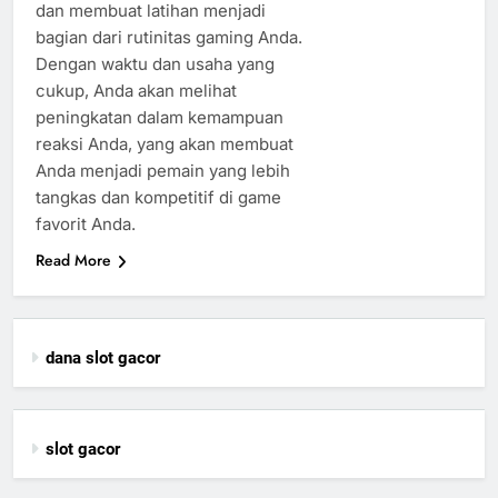
dan membuat latihan menjadi
bagian dari rutinitas gaming Anda.
Dengan waktu dan usaha yang
cukup, Anda akan melihat
peningkatan dalam kemampuan
reaksi Anda, yang akan membuat
Anda menjadi pemain yang lebih
tangkas dan kompetitif di game
favorit Anda.
Read More
dana slot gacor
slot gacor