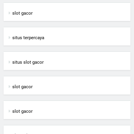
slot gacor
situs terpercaya
situs slot gacor
slot gacor
slot gacor