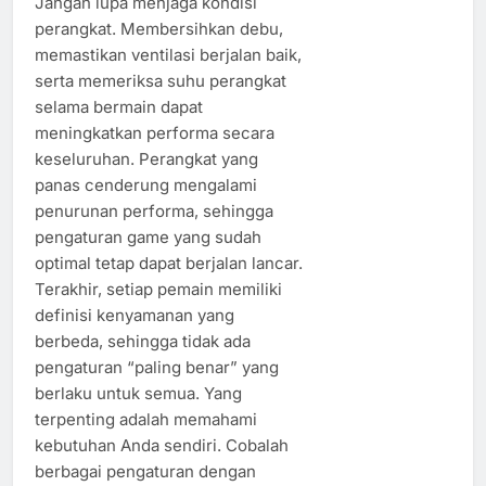
Jangan lupa menjaga kondisi
perangkat. Membersihkan debu,
memastikan ventilasi berjalan baik,
serta memeriksa suhu perangkat
selama bermain dapat
meningkatkan performa secara
keseluruhan. Perangkat yang
panas cenderung mengalami
penurunan performa, sehingga
pengaturan game yang sudah
optimal tetap dapat berjalan lancar.
Terakhir, setiap pemain memiliki
definisi kenyamanan yang
berbeda, sehingga tidak ada
pengaturan “paling benar” yang
berlaku untuk semua. Yang
terpenting adalah memahami
kebutuhan Anda sendiri. Cobalah
berbagai pengaturan dengan