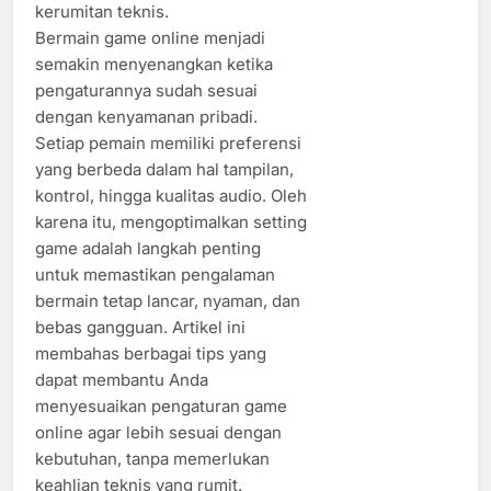
kerumitan teknis.
Bermain game online menjadi
semakin menyenangkan ketika
pengaturannya sudah sesuai
dengan kenyamanan pribadi.
Setiap pemain memiliki preferensi
yang berbeda dalam hal tampilan,
kontrol, hingga kualitas audio. Oleh
karena itu, mengoptimalkan setting
game adalah langkah penting
untuk memastikan pengalaman
bermain tetap lancar, nyaman, dan
bebas gangguan. Artikel ini
membahas berbagai tips yang
dapat membantu Anda
menyesuaikan pengaturan game
online agar lebih sesuai dengan
kebutuhan, tanpa memerlukan
keahlian teknis yang rumit.