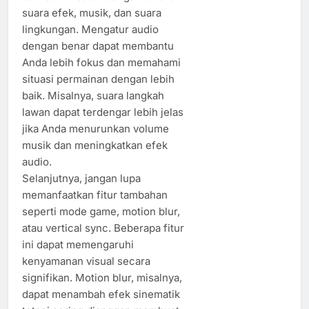
suara efek, musik, dan suara
lingkungan. Mengatur audio
dengan benar dapat membantu
Anda lebih fokus dan memahami
situasi permainan dengan lebih
baik. Misalnya, suara langkah
lawan dapat terdengar lebih jelas
jika Anda menurunkan volume
musik dan meningkatkan efek
audio.
Selanjutnya, jangan lupa
memanfaatkan fitur tambahan
seperti mode game, motion blur,
atau vertical sync. Beberapa fitur
ini dapat memengaruhi
kenyamanan visual secara
signifikan. Motion blur, misalnya,
dapat menambah efek sinematik