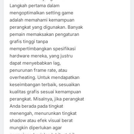
Langkah pertama dalam
mengoptimalkan setting game
adalah memahami kemampuan
perangkat yang digunakan. Banyak
pemain memaksakan pengaturan
grafis tinggi tanpa
mempertimbangkan spesifikasi
hardware mereka, yang justru
dapat menyebabkan lag,
penurunan frame rate, atau
overheating. Untuk mendapatkan
keseimbangan terbaik, sesuaikan
kualitas grafis sesuai kemampuan
perangkat. Misalnya, jika perangkat
Anda berada pada tingkat
menengah, menurunkan tingkat
shadow atau efek visual berat
mungkin diperlukan agar