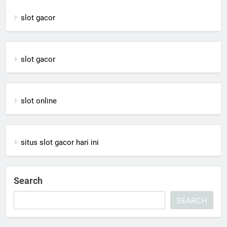
slot gacor
slot gacor
slot online
situs slot gacor hari ini
Search
SEARCH