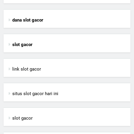
dana slot gacor
slot gacor
link slot gacor
situs slot gacor hari ini
slot gacor