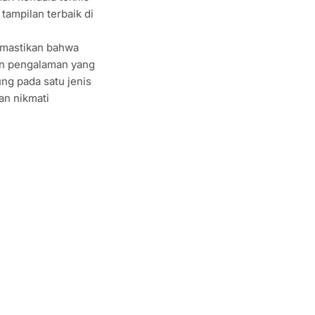
 tampilan terbaik di
emastikan bahwa
an pengalaman yang
ng pada satu jenis
an nikmati