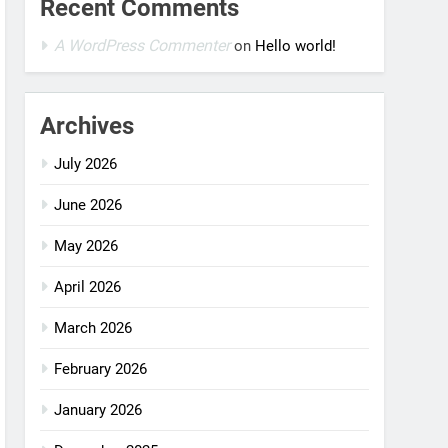
Recent Comments
A WordPress Commenter
on
Hello world!
Archives
July 2026
June 2026
May 2026
April 2026
March 2026
February 2026
January 2026