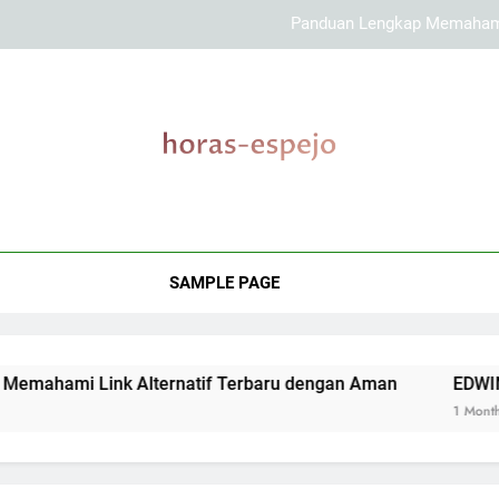
Panduan Lengkap Memahami 
EDWINSLOT Login Alternatif dan Cara
Solusi Login Edwinslot Gagal di Perangkat Haria
Cara Menghindari Li
as Espejo
Panduan Lengkap Memahami 
spirasi Numerologi Dan Spiritual Di Horas Espejo.
EDWINSLOT Login Alternatif dan Cara
SAMPLE PAGE
Solusi Login Edwinslot Gagal di Perangkat Haria
Link Alternatif Terbaru dengan Aman
EDWINSLOT Login
1 Month Ago