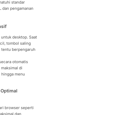
ematuhi standar
SL dan pengamanan
sif
 untuk desktop. Saat
cil, tombol saling
ni tentu berpengaruh
 secara otomatis
 maksimal di
n, hingga menu
 Optimal
ri browser seperti
maksimal dan