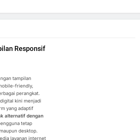
pilan Responsif
engan tampilan
obile-friendly,
rbagai perangkat.
gital kini menjadi
orm yang adaptif
nk alternatif dengan
engguna tetap
, maupun desktop.
dia layanan internet