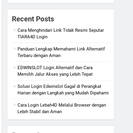
Recent Posts
Cara Menghindari Link Tidak Resmi Seputar
TIARA4D Login
Panduan Lengkap Memahami Link Alternatif
Terbaru dengan Aman
EDWINSLOT Login Alternatif dan Cara
Memilih Jalur Akses yang Lebih Tepat
Solusi Login Edwinslot Gagal di Perangkat
Harian dengan Langkah yang Mudah Dipahami
Cara Login Lebah4D Melalui Browser dengan
Lebih Stabil dan Aman