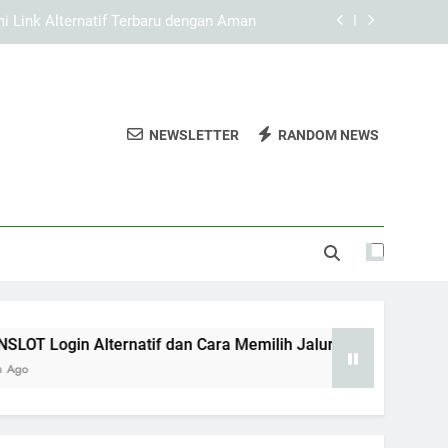
Link Alternatif Terbaru dengan Aman
 Memilih Jalur Akses yang Lebih Tepat
n dengan Langkah yang Mudah Dipahami
NEWSLETTER
RANDOM NEWS
nk Tidak Resmi Seputar TIARA4D Login
Link Alternatif Terbaru dengan Aman
 Memilih Jalur Akses yang Lebih Tepat
n dengan Langkah yang Mudah Dipahami
 Alternatif dan Cara Memilih Jalur Akses yang Lebih Tepat