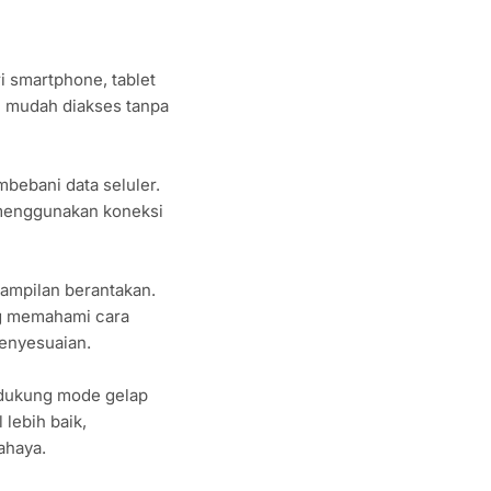
i smartphone, tablet
an mudah diakses tanpa
embebani data seluler.
menggunakan koneksi
tampilan berantakan.
g memahami cara
enyesuaian.
ndukung mode gelap
lebih baik,
ahaya.