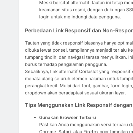
Meski bersifat alternatif, tautan ini tetap m
keamanan situs resmi, dengan dukungan S
login untuk melindungi data pengguna.
Perbedaan Link Responsif dan Non-Respon
Tautan yang tidak responsif biasanya hanya optimal
dibuka lewat ponsel, tampilannya menjadi terlalu ke
tumpang tindih, dan navigasi terasa menyulitkan. I
buruk terhadap pengalaman pengguna.
Sebaliknya, link alternatif Corlaslot yang responsif
menata ulang seluruh elemen halaman untuk tampil
perangkat kecil. Mulai dari font, gambar, form logi
dropdown akan beradaptasi sesuai ukuran layar.
Tips Menggunakan Link Responsif dengan
Gunakan Browser Terbaru
Pastikan Anda menggunakan versi terbaru da
Chrome, Safari, atau Firefox agar tampilan 