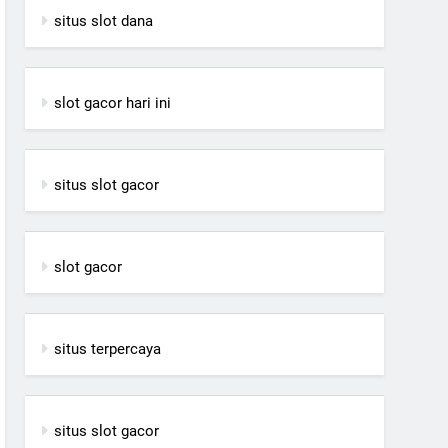
situs slot dana
slot gacor hari ini
situs slot gacor
slot gacor
situs terpercaya
situs slot gacor