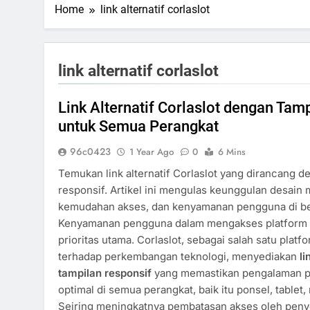
Home
link alternatif corlaslot
link alternatif corlaslot
Link Alternatif Corlaslot dengan Tam
untuk Semua Perangkat
96c0423
1 Year Ago
0
6 Mins
Temukan link alternatif Corlaslot yang dirancang d
responsif. Artikel ini mengulas keunggulan desain m
kemudahan akses, dan kenyamanan pengguna di be
Kenyamanan pengguna dalam mengakses platform di
prioritas utama. Corlaslot, sebagai salah satu platf
terhadap perkembangan teknologi, menyediakan
li
tampilan responsif
yang memastikan pengalaman p
optimal di semua perangkat, baik itu ponsel, tablet
Seiring meningkatnya pembatasan akses oleh penye