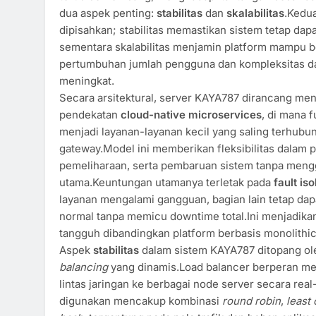
dua aspek penting:
stabilitas
dan
skalabilitas
.Kedua
dipisahkan; stabilitas memastikan sistem tetap dapa
sementara skalabilitas menjamin platform mampu b
pertumbuhan jumlah pengguna dan kompleksitas da
meningkat.
Secara arsitektural, server KAYA787 dirancang m
pendekatan
cloud-native microservices
, di mana 
menjadi layanan-layanan kecil yang saling terhubun
gateway.Model ini memberikan fleksibilitas dalam
pemeliharaan, serta pembaruan sistem tanpa meng
utama.Keuntungan utamanya terletak pada
fault iso
layanan mengalami gangguan, bagian lain tetap dap
normal tanpa memicu downtime total.Ini menjadika
tangguh dibandingkan platform berbasis monolithic 
Aspek
stabilitas
dalam sistem KAYA787 ditopang o
balancing
yang dinamis.Load balancer berperan meng
lintas jaringan ke berbagai node server secara rea
digunakan mencakup kombinasi
round robin
,
least