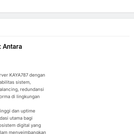
: Antara
server KAYA787 dengan
bilitas sistem,
balancing, redundansi
orma di lingkungan
tinggi dan uptime
dasi utama bagi
sistem digital yang
dalam menyeimbangkan