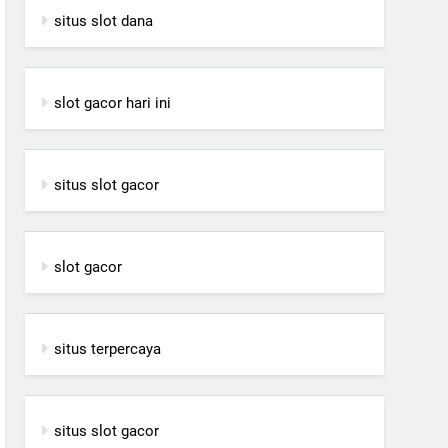
situs slot dana
slot gacor hari ini
situs slot gacor
slot gacor
situs terpercaya
situs slot gacor