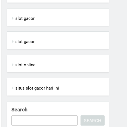
slot gacor
slot gacor
slot online
situs slot gacor hari ini
Search
SEARCH