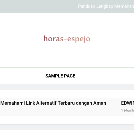
Panduan Lengkap Memahami 
EDWINSLOT Login Alternatif dan Cara
Solusi Login Edwinslot Gagal di Perangkat Haria
Cara Menghindari Li
as Espejo
Panduan Lengkap Memahami 
spirasi Numerologi Dan Spiritual Di Horas Espejo.
EDWINSLOT Login Alternatif dan Cara
SAMPLE PAGE
Solusi Login Edwinslot Gagal di Perangkat Haria
Link Alternatif Terbaru dengan Aman
EDWINSLOT Login
1 Month Ago