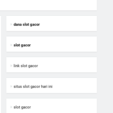
dana slot gacor
slot gacor
link slot gacor
situs slot gacor hari ini
slot gacor