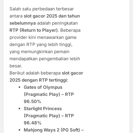
Salah satu perbedaan terbesar
antara
slot gacor 2025 dan tahun
sebelumnya
adalah peningkatan
RTP (Return to Player)
. Beberapa
provider kini menawarkan game
dengan RTP yang lebih tinggi,
yang memungkinkan pemain
mendapatkan pengembalian lebih
besar.
Berikut adalah beberapa
slot gacor
2025 dengan RTP tertinggi:
Gates of Olympus
(Pragmatic Play) – RTP
96.50%
Starlight Princess
(Pragmatic Play) – RTP
96.48%
Mahjong Ways 2 (PG Soft) –