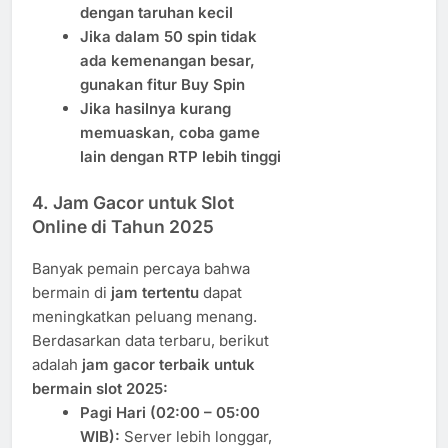
dengan taruhan kecil
Jika dalam 50 spin tidak
ada kemenangan besar,
gunakan fitur Buy Spin
Jika hasilnya kurang
memuaskan, coba game
lain dengan RTP lebih tinggi
4. Jam Gacor untuk Slot
Online di Tahun 2025
Banyak pemain percaya bahwa
bermain di
jam tertentu
dapat
meningkatkan peluang menang.
Berdasarkan data terbaru, berikut
adalah
jam gacor terbaik untuk
bermain slot 2025:
Pagi Hari (02:00 – 05:00
WIB):
Server lebih longgar,