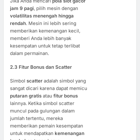
Jika Anda mencari
pola slot gacor
jam 9 pagi
, pilih mesin dengan
volatilitas menengah hingga
rendah
. Mesin ini lebih sering
memberikan kemenangan kecil,
memberi Anda lebih banyak
kesempatan untuk tetap terlibat
dalam permainan.
2.3
Fitur Bonus dan Scatter
Simbol
scatter
adalah simbol yang
sangat dicari karena dapat memicu
putaran gratis
atau
fitur bonus
lainnya. Ketika simbol scatter
muncul pada gulungan dalam
jumlah tertentu, mereka
memberikan pemain kesempatan
untuk mendapatkan
kemenangan