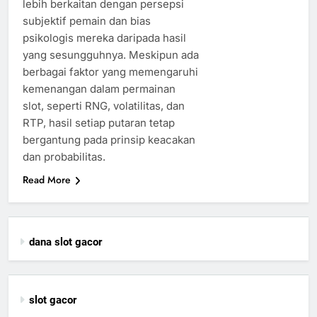
lebih berkaitan dengan persepsi
subjektif pemain dan bias
psikologis mereka daripada hasil
yang sesungguhnya. Meskipun ada
berbagai faktor yang memengaruhi
kemenangan dalam permainan
slot, seperti RNG, volatilitas, dan
RTP, hasil setiap putaran tetap
bergantung pada prinsip keacakan
dan probabilitas.
Read More
dana slot gacor
slot gacor