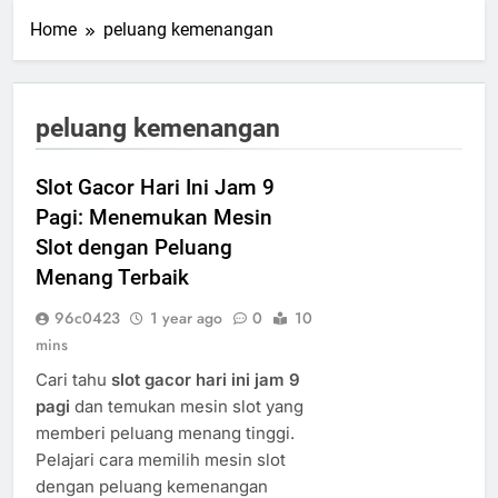
Home
peluang kemenangan
peluang kemenangan
Slot Gacor Hari Ini Jam 9
Pagi: Menemukan Mesin
Slot dengan Peluang
Menang Terbaik
96c0423
1 year ago
0
10
mins
Cari tahu
slot gacor hari ini jam 9
pagi
dan temukan mesin slot yang
memberi peluang menang tinggi.
Pelajari cara memilih mesin slot
dengan peluang kemenangan