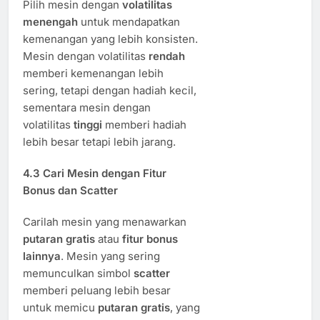
Pilih mesin dengan
volatilitas
menengah
untuk mendapatkan
kemenangan yang lebih konsisten.
Mesin dengan volatilitas
rendah
memberi kemenangan lebih
sering, tetapi dengan hadiah kecil,
sementara mesin dengan
volatilitas
tinggi
memberi hadiah
lebih besar tetapi lebih jarang.
4.3
Cari Mesin dengan Fitur
Bonus dan Scatter
Carilah mesin yang menawarkan
putaran gratis
atau
fitur bonus
lainnya
. Mesin yang sering
memunculkan simbol
scatter
memberi peluang lebih besar
untuk memicu
putaran gratis
, yang