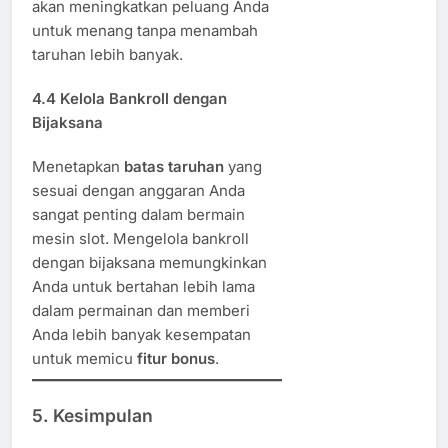
akan meningkatkan peluang Anda
untuk menang tanpa menambah
taruhan lebih banyak.
4.4
Kelola Bankroll dengan
Bijaksana
Menetapkan
batas taruhan
yang
sesuai dengan anggaran Anda
sangat penting dalam bermain
mesin slot. Mengelola bankroll
dengan bijaksana memungkinkan
Anda untuk bertahan lebih lama
dalam permainan dan memberi
Anda lebih banyak kesempatan
untuk memicu
fitur bonus
.
5.
Kesimpulan