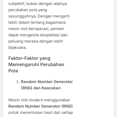
subjektif, bukan dengan adanya
perubahan pola yang
sesungguhnya. Dengan mengerti
lebih dalam tentang bagaimana
mesin slot beroperasi, pemain
dapat mengelola ekspektasi dan
peluang mereka dengan lebih
bijaksana.
Faktor-Faktor yang
Memengaruhi Perubahan
Pola
Random Number Generator
(RNG) dan Keacakan
Mesin slot modern menggunakan
Random Number Generator (RNG)
untuk menentukan hasil dari setiap