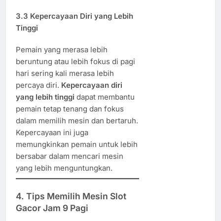
3.3
Kepercayaan Diri yang Lebih
Tinggi
Pemain yang merasa lebih
beruntung atau lebih fokus di pagi
hari sering kali merasa lebih
percaya diri.
Kepercayaan diri
yang lebih tinggi
dapat membantu
pemain tetap tenang dan fokus
dalam memilih mesin dan bertaruh.
Kepercayaan ini juga
memungkinkan pemain untuk lebih
bersabar dalam mencari mesin
yang lebih menguntungkan.
4.
Tips Memilih Mesin Slot
Gacor Jam 9 Pagi