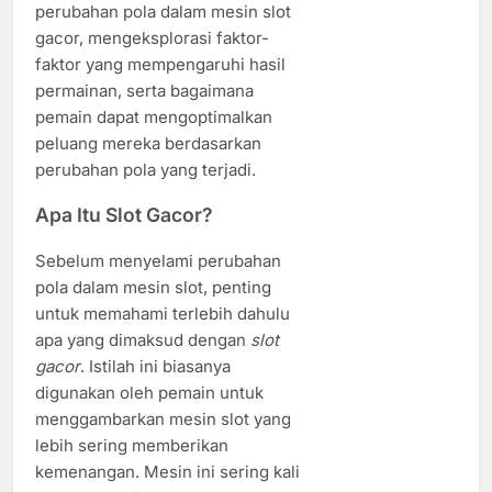
perubahan pola dalam mesin slot
gacor, mengeksplorasi faktor-
faktor yang mempengaruhi hasil
permainan, serta bagaimana
pemain dapat mengoptimalkan
peluang mereka berdasarkan
perubahan pola yang terjadi.
Apa Itu Slot Gacor?
Sebelum menyelami perubahan
pola dalam mesin slot, penting
untuk memahami terlebih dahulu
apa yang dimaksud dengan
slot
gacor
. Istilah ini biasanya
digunakan oleh pemain untuk
menggambarkan mesin slot yang
lebih sering memberikan
kemenangan. Mesin ini sering kali