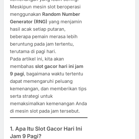
Meskipun mesin slot beroperasi
menggunakan
Random Number
Generator (RNG)
yang menjamin
hasil acak setiap putaran,
beberapa pemain merasa lebih
beruntung pada jam tertentu,
terutama di pagi hari.
Pada artikel ini, kita akan
membahas
slot gacor hari ini jam
9 pagi
, bagaimana waktu tertentu
dapat memengaruhi peluang
kemenangan, dan memberikan tips
serta strategi untuk
memaksimalkan kemenangan Anda
di mesin slot pada jam tersebut.
1.
Apa Itu Slot Gacor Hari Ini
Jam 9 Pagi?