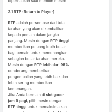
diperhatikan saat memilih mesin:
2.1
RTP (Return to Player)
RTP
adalah persentase dari total
taruhan yang akan dikembalikan
kepada pemain dalam jangka
panjang. Mesin dengan
RTP tinggi
memberikan peluang lebih besar
bagi pemain untuk memenangkan
sebagian besar taruhan mereka.
Mesin dengan
RTP lebih dari 95%
cenderung memberikan
pengembalian yang lebih baik dan
lebih sering memberikan
kemenangan.
Jika Anda bermain di
slot gacor
jam 9 pagi
, pilih mesin dengan
RTP tinggi
untuk memaksimalkan