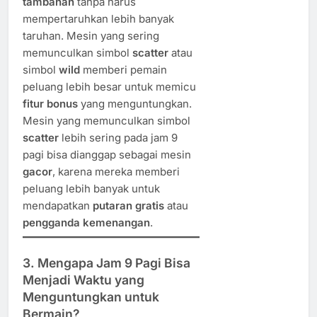
tambahan
tanpa harus
mempertaruhkan lebih banyak
taruhan. Mesin yang sering
memunculkan simbol
scatter
atau
simbol
wild
memberi pemain
peluang lebih besar untuk memicu
fitur bonus
yang menguntungkan.
Mesin yang memunculkan simbol
scatter
lebih sering pada jam 9
pagi bisa dianggap sebagai mesin
gacor
, karena mereka memberi
peluang lebih banyak untuk
mendapatkan
putaran gratis
atau
pengganda kemenangan
.
3.
Mengapa Jam 9 Pagi Bisa
Menjadi Waktu yang
Menguntungkan untuk
Bermain?