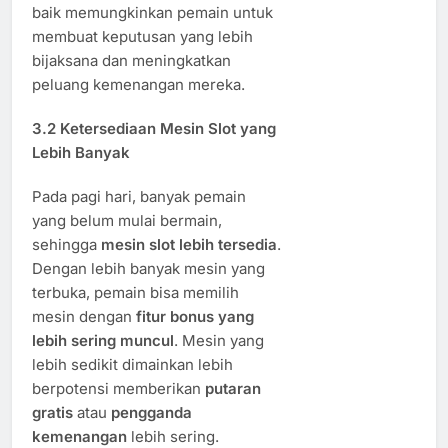
baik memungkinkan pemain untuk
membuat keputusan yang lebih
bijaksana dan meningkatkan
peluang kemenangan mereka.
3.2
Ketersediaan Mesin Slot yang
Lebih Banyak
Pada pagi hari, banyak pemain
yang belum mulai bermain,
sehingga
mesin slot lebih tersedia
.
Dengan lebih banyak mesin yang
terbuka, pemain bisa memilih
mesin dengan
fitur bonus yang
lebih sering muncul
. Mesin yang
lebih sedikit dimainkan lebih
berpotensi memberikan
putaran
gratis
atau
pengganda
kemenangan
lebih sering.