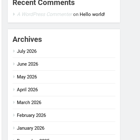
Recent Comments
A WordPress Commenter
on
Hello world!
Archives
July 2026
June 2026
May 2026
April 2026
March 2026
February 2026
January 2026