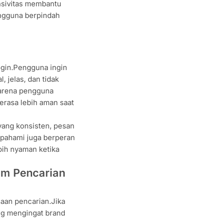
nsivitas membantu
ngguna berpindah
ogin.Pengguna ingin
 jelas, dan tidak
karena pengguna
rasa lebih aman saat
yang konsisten, pesan
dipahami juga berperan
ih nyaman ketika
am Pencarian
an pencarian.Jika
ng mengingat brand