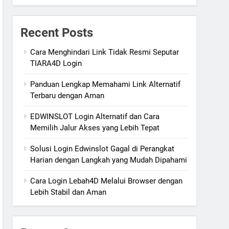
Recent Posts
Cara Menghindari Link Tidak Resmi Seputar
TIARA4D Login
Panduan Lengkap Memahami Link Alternatif
Terbaru dengan Aman
EDWINSLOT Login Alternatif dan Cara
Memilih Jalur Akses yang Lebih Tepat
Solusi Login Edwinslot Gagal di Perangkat
Harian dengan Langkah yang Mudah Dipahami
Cara Login Lebah4D Melalui Browser dengan
Lebih Stabil dan Aman