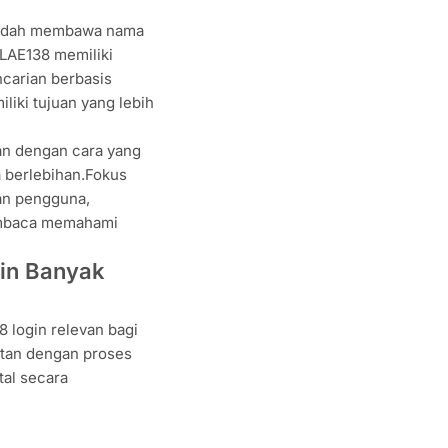
 sudah membawa nama
LAE138 memiliki
ncarian berbasis
liki tujuan yang lebih
kan dengan cara yang
a berlebihan.Fokus
an pengguna,
embaca memahami
in Banyak
 login relevan bagi
itan dengan proses
tal secara