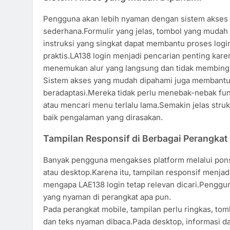
Pengguna akan lebih nyaman dengan sistem akses
sederhana.Formulir yang jelas, tombol yang mudah
instruksi yang singkat dapat membantu proses login
praktis.LA138 login menjadi pencarian penting kar
menemukan alur yang langsung dan tidak membing
Sistem akses yang mudah dipahami juga membant
beradaptasi.Mereka tidak perlu menebak-nebak fun
atau mencari menu terlalu lama.Semakin jelas stru
baik pengalaman yang dirasakan.
Tampilan Responsif di Berbagai Perangkat
Banyak pengguna mengakses platform melalui ponsel
atau desktop.Karena itu, tampilan responsif menjadi
mengapa LAE138 login tetap relevan dicari.Penggu
yang nyaman di perangkat apa pun.
Pada perangkat mobile, tampilan perlu ringkas, to
dan teks nyaman dibaca.Pada desktop, informasi da