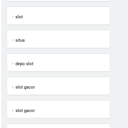
slot
situs
depo slot
slot gacor
slot gacor