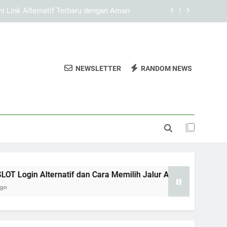
Link Alternatif Terbaru dengan Aman
 Memilih Jalur Akses yang Lebih Tepat
n dengan Langkah yang Mudah Dipahami
NEWSLETTER
RANDOM NEWS
nk Tidak Resmi Seputar TIARA4D Login
Link Alternatif Terbaru dengan Aman
 Memilih Jalur Akses yang Lebih Tepat
n dengan Langkah yang Mudah Dipahami
ternatif dan Cara Memilih Jalur Akses yang Lebih Tepat