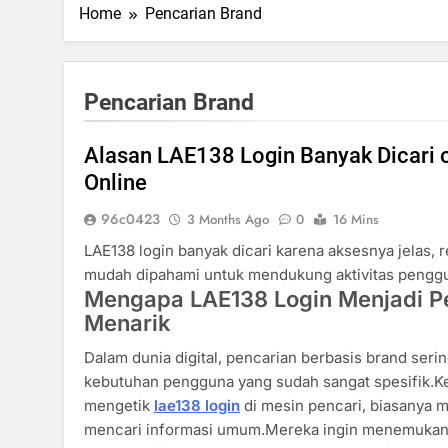
Home
Pencarian Brand
Pencarian Brand
Alasan LAE138 Login Banyak Dicari 
Online
96c0423
3 Months Ago
0
16 Mins
LAE138 login banyak dicari karena aksesnya jelas, 
mudah dipahami untuk mendukung aktivitas penggu
Mengapa LAE138 Login Menjadi P
Menarik
Dalam dunia digital, pencarian berbasis brand ser
kebutuhan pengguna yang sudah sangat spesifik.K
mengetik
lae138 login
di mesin pencari, biasanya 
mencari informasi umum.Mereka ingin menemukan