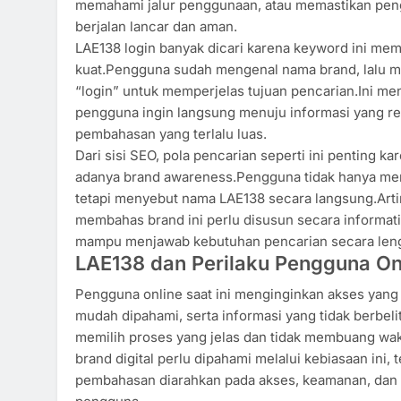
memahami jalur penggunaan, atau memastikan pen
berjalan lancar dan aman.
LAE138 login banyak dicari karena keyword ini memi
kuat.Pengguna sudah mengenal nama brand, lalu 
“login” untuk memperjelas tujuan pencarian.Ini m
pengguna ingin langsung menuju informasi yang re
pembahasan yang terlalu luas.
Dari sisi SEO, pola pencarian seperti ini penting 
adanya brand awareness.Pengguna tidak hanya me
tetapi menyebut nama LAE138 secara langsung.Arti
membahas brand ini perlu disusun secara informatif
mampu menjawab kebutuhan pencarian secara len
LAE138 dan Perilaku Pengguna On
Pengguna online saat ini menginginkan akses yang 
mudah dipahami, serta informasi yang tidak berbe
memilih proses yang jelas dan tidak membuang wak
brand digital perlu dipahami melalui kebiasaan ini, 
pembahasan diarahkan pada akses, keamanan, dan