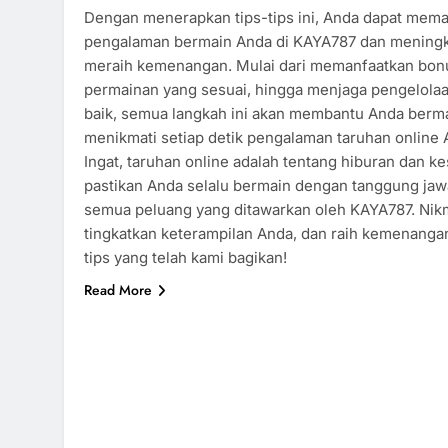
Dengan menerapkan tips-tips ini, Anda dapat mem
pengalaman bermain Anda di KAYA787 dan meningk
meraih kemenangan. Mulai dari memanfaatkan bon
permainan yang sesuai, hingga menjaga pengelola
baik, semua langkah ini akan membantu Anda berma
menikmati setiap detik pengalaman taruhan online 
Ingat, taruhan online adalah tentang hiburan dan k
pastikan Anda selalu bermain dengan tanggung ja
semua peluang yang ditawarkan oleh KAYA787. Nik
tingkatkan keterampilan Anda, dan raih kemenanga
tips yang telah kami bagikan!
Read More