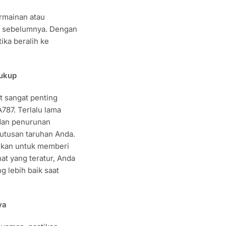
rmainan atau
 sebelumnya. Dengan
ika beralih ke
Cukup
t sangat penting
87. Terlalu lama
dan penurunan
putusan taruhan Anda.
tikan untuk memberi
hat yang teratur, Anda
 lebih baik saat
ya