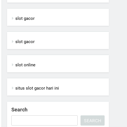
slot gacor
slot gacor
slot online
situs slot gacor hari ini
Search
SEARCH