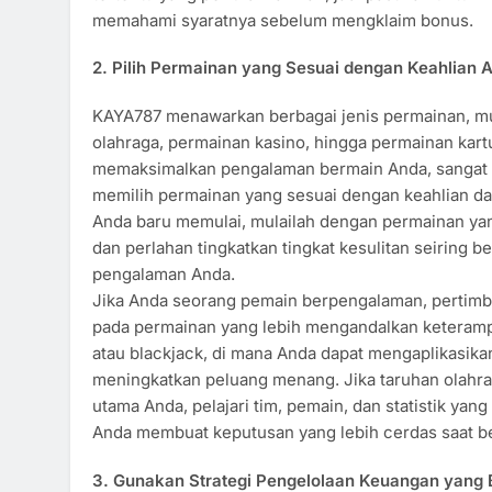
memahami syaratnya sebelum mengklaim bonus.
2. Pilih Permainan yang Sesuai dengan Keahlian 
KAYA787 menawarkan berbagai jenis permainan, mul
olahraga, permainan kasino, hingga permainan kart
memaksimalkan pengalaman bermain Anda, sangat 
memilih permainan yang sesuai dengan keahlian da
Anda baru memulai, mulailah dengan permainan ya
dan perlahan tingkatkan tingkat kesulitan seiring 
pengalaman Anda.
Jika Anda seorang pemain berpengalaman, pertimb
pada permainan yang lebih mengandalkan keterampi
atau blackjack, di mana Anda dapat mengaplikasikan
meningkatkan peluang menang. Jika taruhan olahra
utama Anda, pelajari tim, pemain, dan statistik ya
Anda membuat keputusan yang lebih cerdas saat be
3. Gunakan Strategi Pengelolaan Keuangan yang 