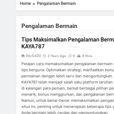
Home
Pengalaman Bermain
Pengalaman Bermain
Tips Maksimalkan Pengalaman Berma
KAYA787
96c0423
2 Years Ago
0
8 Mins
Pelajari cara memaksimalkan pengalaman bermain
tips berguna. Optimalkan strategi, manfaatkan bonu
permainan dengan lebih seru dan menguntungkan.
KAYA787 telah menjadi salah satu platform taruhan
di kalangan para pemain, berkat berbagai pilihan p
menarik, bonus menggiurkan, dan pengalaman berm
Namun, untuk benar-benar memaksimalkan pengal
situs ini, penting untuk menerapkan beberapa tips
Anda bermain lebih cerdas dan menguntungkan.