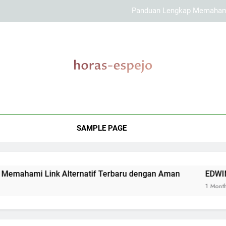
Panduan Lengkap Memahami 
EDWINSLOT Login Alternatif dan Cara
Solusi Login Edwinslot Gagal di Perangkat Haria
Cara Menghindari Li
as Espejo
Panduan Lengkap Memahami 
spirasi Numerologi Dan Spiritual Di Horas Espejo.
EDWINSLOT Login Alternatif dan Cara
SAMPLE PAGE
Solusi Login Edwinslot Gagal di Perangkat Haria
Link Alternatif Terbaru dengan Aman
EDWINSLOT Login
1 Month Ago