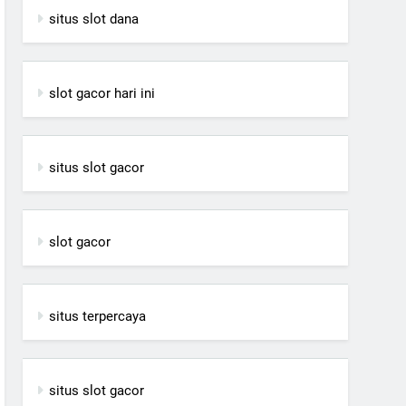
situs slot dana
slot gacor hari ini
situs slot gacor
slot gacor
situs terpercaya
situs slot gacor