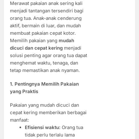
Merawat pakaian anak sering kali
menjadi tantangan tersendiri bagi
orang tua. Anak-anak cenderung
aktif, bermain di luar, dan mudah
membuat pakaian cepat kotor.
Memilih pakaian yang
mudah
dicuci dan cepat kering
menjadi
solusi penting agar orang tua dapat
menghemat waktu, tenaga, dan
tetap memastikan anak nyaman.
1. Pentingnya Memilih Pakaian
yang Praktis
Pakaian yang mudah dicuci dan
cepat kering memberikan berbagai
manfaat:
Efisiensi waktu:
Orang tua
tidak perlu terlalu lama