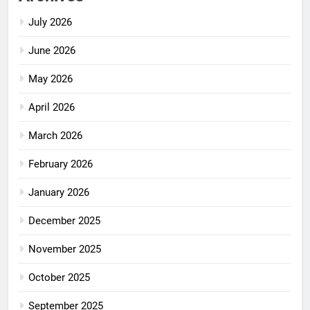
July 2026
June 2026
May 2026
April 2026
March 2026
February 2026
January 2026
December 2025
November 2025
October 2025
September 2025