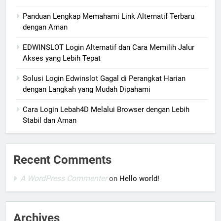
Panduan Lengkap Memahami Link Alternatif Terbaru
dengan Aman
EDWINSLOT Login Alternatif dan Cara Memilih Jalur
Akses yang Lebih Tepat
Solusi Login Edwinslot Gagal di Perangkat Harian
dengan Langkah yang Mudah Dipahami
Cara Login Lebah4D Melalui Browser dengan Lebih
Stabil dan Aman
Recent Comments
A WordPress Commenter
on
Hello world!
Archives