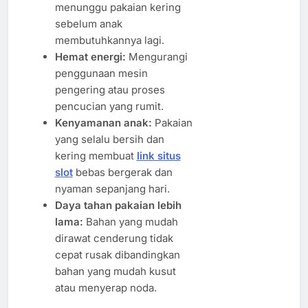
menunggu pakaian kering
sebelum anak
membutuhkannya lagi.
Hemat energi:
Mengurangi
penggunaan mesin
pengering atau proses
pencucian yang rumit.
Kenyamanan anak:
Pakaian
yang selalu bersih dan
kering membuat
link situs
slot
bebas bergerak dan
nyaman sepanjang hari.
Daya tahan pakaian lebih
lama:
Bahan yang mudah
dirawat cenderung tidak
cepat rusak dibandingkan
bahan yang mudah kusut
atau menyerap noda.