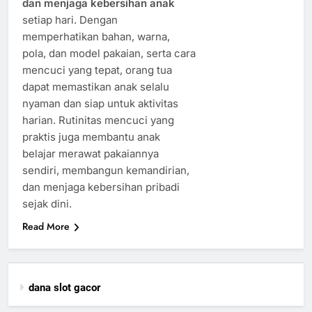
dan menjaga kebersihan anak
setiap hari. Dengan
memperhatikan bahan, warna,
pola, dan model pakaian, serta cara
mencuci yang tepat, orang tua
dapat memastikan anak selalu
nyaman dan siap untuk aktivitas
harian. Rutinitas mencuci yang
praktis juga membantu anak
belajar merawat pakaiannya
sendiri, membangun kemandirian,
dan menjaga kebersihan pribadi
sejak dini.
Read More
dana slot gacor