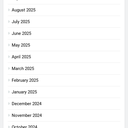
August 2025
July 2025
June 2025
May 2025
April 2025
March 2025
February 2025
January 2025
December 2024
November 2024
October 2024