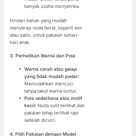
banyak usaha menyetrika.
Hindari bahan yang mudah
menyerap noda berat, seperti wol
atau satin, untuk pakaian sehari-
hari anak.
3. Perhatikan Warna dan Pola
Warna cerah atau gelap
yang tidak mudah pudar:
Memudahkan mencuci
tanpa takut warna luntur.
Pola sederhana atau motif
kecil:
Noda sulit terlihat dan
pakaian tetap terlihat rapi
setelah dicuci.
4. Pilih Pakaian dengan Model