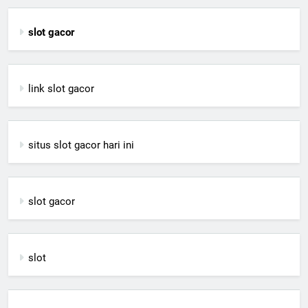
slot gacor
link slot gacor
situs slot gacor hari ini
slot gacor
slot