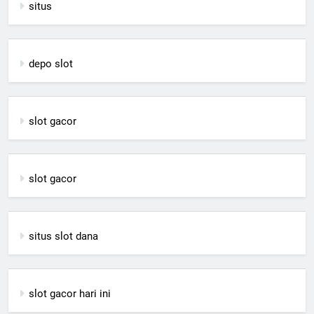
situs
depo slot
slot gacor
slot gacor
situs slot dana
slot gacor hari ini