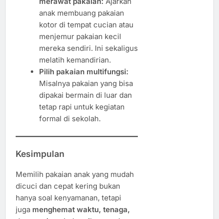
merawat pakaian:
Ajarkan
anak membuang pakaian
kotor di tempat cucian atau
menjemur pakaian kecil
mereka sendiri. Ini sekaligus
melatih kemandirian.
Pilih pakaian multifungsi:
Misalnya pakaian yang bisa
dipakai bermain di luar dan
tetap rapi untuk kegiatan
formal di sekolah.
Kesimpulan
Memilih pakaian anak yang mudah
dicuci dan cepat kering bukan
hanya soal kenyamanan, tetapi
juga
menghemat waktu, tenaga,