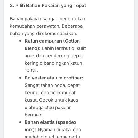
2. Pilih Bahan Pakaian yang Tepat
Bahan pakaian sangat menentukan
kemudahan perawatan. Beberapa
bahan yang direkomendasikan:
Katun campuran (Cotton
Blend):
Lebih lembut di kulit
anak dan cenderung cepat
kering dibandingkan katun
100%.
Polyester atau microfiber:
Sangat tahan noda, cepat
kering, dan tidak mudah
kusut. Cocok untuk kaos
olahraga atau pakaian
bermain.
Bahan elastis (spandex
mix):
Nyaman dipakai dan
mudah dicuci tanpa perlu