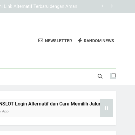
Link Alternatif Terbaru dengan Aman
 Memilih Jalur Akses yang Lebih Tepat
n dengan Langkah yang Mudah Dipahami
NEWSLETTER
RANDOM NEWS
nk Tidak Resmi Seputar TIARA4D Login
Link Alternatif Terbaru dengan Aman
 Memilih Jalur Akses yang Lebih Tepat
n dengan Langkah yang Mudah Dipahami
 Alternatif dan Cara Memilih Jalur Akses yang Lebih Tepat