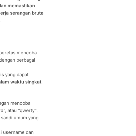
 dan memastikan
kerja serangan brute
.
 peretas mencoba
dengan berbagai
is
yang dapat
alam waktu singkat
.
engan mencoba
”, atau “qwerty”.
 sandi umum yang
i username dan