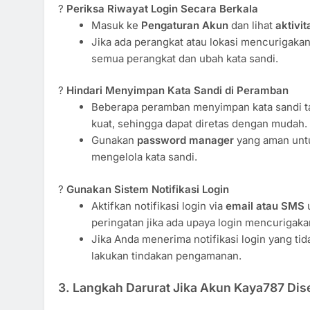
?
Periksa Riwayat Login Secara Berkala
Masuk ke
Pengaturan Akun
dan lihat
aktivit
Jika ada perangkat atau lokasi mencurigakan
semua perangkat dan ubah kata sandi.
?
Hindari Menyimpan Kata Sandi di Peramban
Beberapa peramban menyimpan kata sandi ta
kuat, sehingga dapat diretas dengan mudah.
Gunakan
password manager
yang aman unt
mengelola kata sandi.
?
Gunakan Sistem Notifikasi Login
Aktifkan notifikasi login via
email atau SMS
u
peringatan jika ada upaya login mencurigaka
Jika Anda menerima notifikasi login yang tid
lakukan tindakan pengamanan.
3. Langkah Darurat Jika Akun Kaya787 Dis