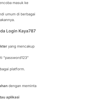
mencoba masuk ke
ndi umum di berbagai
akannya.
ada Login Kaya787
kter
yang mencakup
rti “password123”
bagai platform.
ahan
dengan meminta
au aplikasi