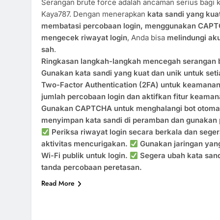
Serangan brute force adalah ancaman serius bagi
Kaya787. Dengan menerapkan
kata sandi yang kua
membatasi percobaan login, menggunakan CAPTC
mengecek riwayat login
, Anda bisa
melindungi aku
sah
.
Ringkasan langkah-langkah mencegah serangan b
Gunakan kata sandi yang kuat dan unik untuk seti
Two-Factor Authentication (2FA) untuk keamanan
jumlah percobaan login dan aktifkan fitur keama
Gunakan CAPTCHA untuk menghalangi bot otomat
menyimpan kata sandi di peramban dan gunakan
Periksa riwayat login secara berkala dan seger
aktivitas mencurigakan.
Gunakan jaringan yan
Wi-Fi publik untuk login.
Segera ubah kata sand
tanda percobaan peretasan.
Read More