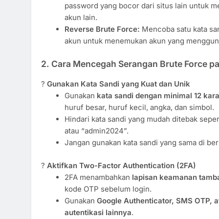
password yang bocor dari situs lain untuk 
akun lain.
Reverse Brute Force:
Mencoba satu kata sa
akun untuk menemukan akun yang menggun
2. Cara Mencegah Serangan Brute Force p
?
Gunakan Kata Sandi yang Kuat dan Unik
Gunakan
kata sandi dengan minimal 12 kara
huruf besar, huruf kecil, angka, dan simbol.
Hindari kata sandi yang mudah ditebak sepe
atau “admin2024”.
Jangan gunakan kata sandi yang sama di ber
?
Aktifkan Two-Factor Authentication (2FA)
2FA menambahkan
lapisan keamanan tamb
kode OTP sebelum login.
Gunakan
Google Authenticator, SMS OTP, at
autentikasi lainnya
.