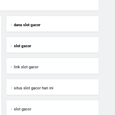
dana slot gacor
slot gacor
link slot gacor
situs slot gacor hari ini
slot gacor