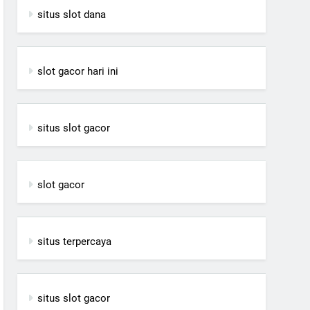
situs slot dana
slot gacor hari ini
situs slot gacor
slot gacor
situs terpercaya
situs slot gacor