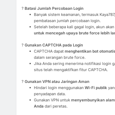
?
Batasi Jumlah Percobaan Login
Banyak sistem keamanan, termasuk Kaya78
pembatasan jumlah percobaan login.
Setelah beberapa kali gagal login, akun aka
untuk mencegah upaya brute force lebih lan
?
Gunakan CAPTCHA pada Login
CAPTCHA dapat
menghentikan bot otomati
dalam serangan brute force.
Jika Anda sering menerima notifikasi login g
situs telah mengaktifkan fitur CAPTCHA.
?
Gunakan VPN atau Jaringan Aman
Hindari login menggunakan
Wi-Fi publik
yang
penyadapan data.
Gunakan VPN untuk
menyembunyikan alamat
Anda
dari peretas.