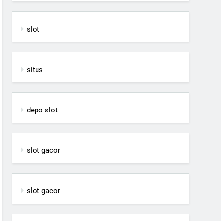
slot
situs
depo slot
slot gacor
slot gacor