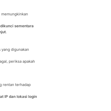
7, memungkinkan
n
dikunci sementara
jut
.
s
yang digunakan
agal, periksa apakah
 rentan terhadap
 IP dan lokasi login