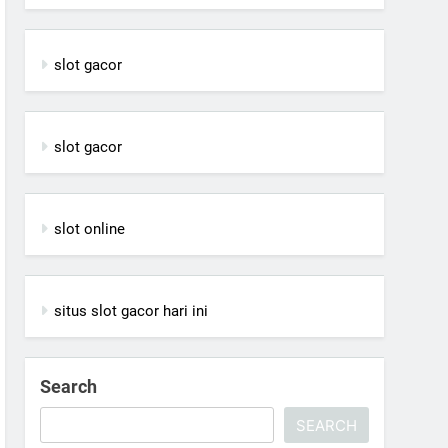
slot gacor
slot gacor
slot online
situs slot gacor hari ini
Search
SEARCH