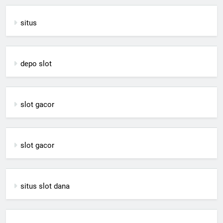
situs
depo slot
slot gacor
slot gacor
situs slot dana