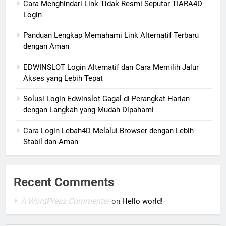
Cara Menghindari Link Tidak Resmi Seputar TIARA4D
Login
Panduan Lengkap Memahami Link Alternatif Terbaru
dengan Aman
EDWINSLOT Login Alternatif dan Cara Memilih Jalur
Akses yang Lebih Tepat
Solusi Login Edwinslot Gagal di Perangkat Harian
dengan Langkah yang Mudah Dipahami
Cara Login Lebah4D Melalui Browser dengan Lebih
Stabil dan Aman
Recent Comments
A WordPress Commenter
on
Hello world!