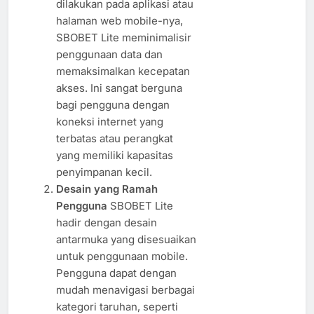
dilakukan pada aplikasi atau
halaman web mobile-nya,
SBOBET Lite meminimalisir
penggunaan data dan
memaksimalkan kecepatan
akses. Ini sangat berguna
bagi pengguna dengan
koneksi internet yang
terbatas atau perangkat
yang memiliki kapasitas
penyimpanan kecil.
Desain yang Ramah
Pengguna
SBOBET Lite
hadir dengan desain
antarmuka yang disesuaikan
untuk penggunaan mobile.
Pengguna dapat dengan
mudah menavigasi berbagai
kategori taruhan, seperti