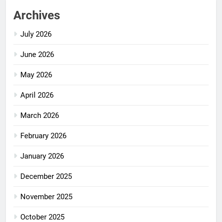
Archives
July 2026
June 2026
May 2026
April 2026
March 2026
February 2026
January 2026
December 2025
November 2025
October 2025