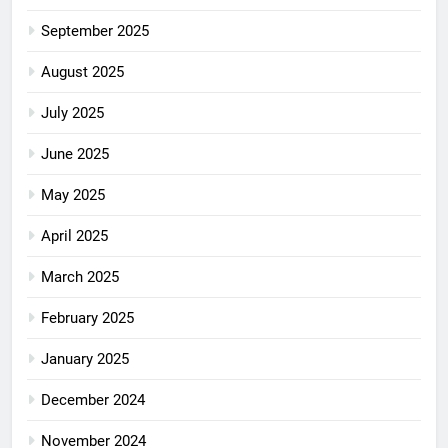
September 2025
August 2025
July 2025
June 2025
May 2025
April 2025
March 2025
February 2025
January 2025
December 2024
November 2024