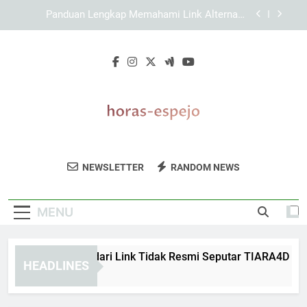
Skip
Panduan Lengkap Memahami Link Alternatif
to
Terbaru dengan Aman
content
EDWINSLOT Login Alternatif dan Cara Memilih
Jalur Akses yang Lebih Tepat
Solusi Login Edwinslot Gagal di Perangkat Harian
dengan Langkah yang Mudah Dipahami
Cara Menghindari Link Tidak Resmi Seputar
TIARA4D Login
Panduan Lengkap Memahami Link Alternatif
Terbaru dengan Aman
Horas Espejo
Temukan Inspirasi Numerologi Dan Spiritual
EDWINSLOT Login Alternatif dan Cara Memilih
NEWSLETTER
RANDOM NEWS
Jalur Akses yang Lebih Tepat
Di Horas Espejo.
Solusi Login Edwinslot Gagal di Perangkat Harian
dengan Langkah yang Mudah Dipahami
MENU
Cara Menghindari Link Tidak Resmi Seputar TIARA4D Login
HEADLINES
1 Month Ago