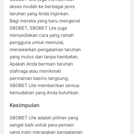
akses mudah ke berbagai jenis
taruhan yang Anda inginkan.
Bagi mereka yang baru mengenal
SBOBET, SBOBET Lite juga
menyediakan cara yang ramah
pengguna untuk memulai,
menawarkan pengalaman taruhan
yang mulus dan tanpa hambatan.
Apakah Anda bermain taruhan
olahraga atau menikmati
permainan kasino langsung,
SBOBET Lite memberikan semua
kemudahan yang Anda butuhkan.
Kesimpulan
SBOBET Lite adalah pilihan yang
sangat baik untuk para pemain
yang ingin merasakan pengalaman