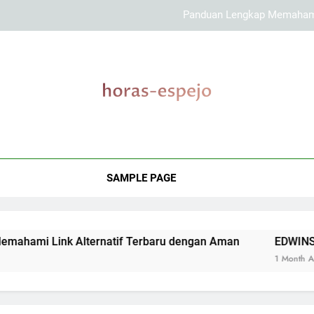
Panduan Lengkap Memahami 
EDWINSLOT Login Alternatif dan Cara
Solusi Login Edwinslot Gagal di Perangkat Haria
Cara Menghindari Li
as Espejo
Panduan Lengkap Memahami 
spirasi Numerologi Dan Spiritual Di Horas Espejo.
EDWINSLOT Login Alternatif dan Cara
SAMPLE PAGE
Solusi Login Edwinslot Gagal di Perangkat Haria
k Alternatif Terbaru dengan Aman
EDWINSLOT Login Al
1 Month Ago