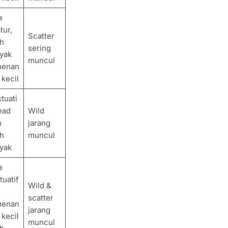
a
tur,
Scatter
ih
sering
yak
muncul
menan
 kecil
tuati
ead
Wild
n
jarang
ih
muncul
yak
a
tuatif
Wild &
scatter
menan
jarang
 kecil
muncul