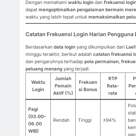
Dengan memahami
waktu login
dan
frekuensi logi
dapat
mengoptimalkan pengalaman bermain mer
waktu yang lebih tepat untuk
memaksimalkan pel
Catatan Frekuensi Login Harian Pengguna 
Berdasarkan
data login
yang dikumpulkan dari
Lae
minggu terakhir, berikut adalah
catatan frekuensi 
dan pengaruhnya terhadap
pola permainan
,
frekue
peluang menang
yang terjadi.
Jumlah
RTP
P
Waktu
Frekuen
Pemain
Rata-
Pe
Login
si Bonus
Aktif (%)
rata
Pol
Pagi
stab
(03.00–
Rendah
Tinggi
±94%
ban
06.00
ke
WIB)
gan