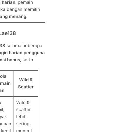
n harian
, pemain
eka
dengan memilih
uang menang
.
Lae138
138
selama beberapa
login harian pengguna
nsi bonus
, serta
ola
Wild &
rmain
Scatter
an
a
Wild &
il,
scatter
yak
lebih
menan
sering
 kecil
muncul