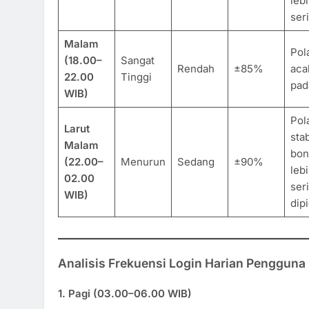
leb
ser
Malam
Pol
(18.00–
Sangat
Rendah
±85%
aca
22.00
Tinggi
pad
WIB)
Pol
Larut
stab
Malam
bon
(22.00–
Menurun
Sedang
±90%
leb
02.00
ser
WIB)
dip
Analisis Frekuensi Login Harian Pengguna
1. Pagi (03.00–06.00 WIB)