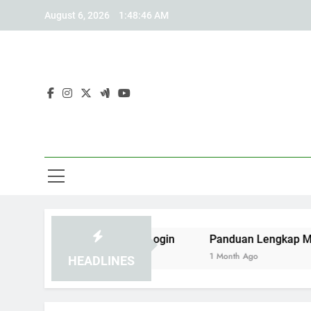
Skip
August 6, 2026
1:48:47 AM
to
content
Hor
Temukan In
 Seputar TIARA4D Login
Panduan Lengkap Memahami Lin
1 Month Ago
HEADLINES