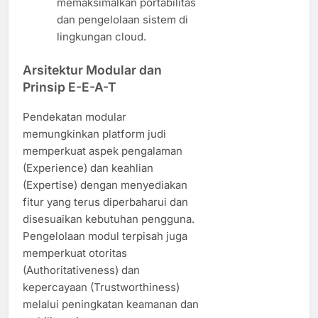
memaksimalkan portabilitas
dan pengelolaan sistem di
lingkungan cloud.
Arsitektur Modular dan
Prinsip E-E-A-T
Pendekatan modular
memungkinkan platform judi
memperkuat aspek pengalaman
(Experience) dan keahlian
(Expertise) dengan menyediakan
fitur yang terus diperbaharui dan
disesuaikan kebutuhan pengguna.
Pengelolaan modul terpisah juga
memperkuat otoritas
(Authoritativeness) dan
kepercayaan (Trustworthiness)
melalui peningkatan keamanan dan