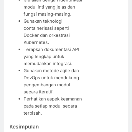
modul inti yang jelas dan
fungsi masing-masing.
Gunakan teknologi
containerisasi seperti
Docker dan orkestrasi
Kubernetes.
Terapkan dokumentasi API
yang lengkap untuk
memudahkan integrasi.
Gunakan metode agile dan
DevOps untuk mendukung
pengembangan modul
secara iteratif.
Perhatikan aspek keamanan
pada setiap modul secara
terpisah.
Kesimpulan