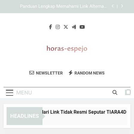
Skip
Panduan Lengkap Memahami Link Alternatif
to
Terbaru dengan Aman
content
EDWINSLOT Login Alternatif dan Cara Memilih
Jalur Akses yang Lebih Tepat
Solusi Login Edwinslot Gagal di Perangkat Harian
dengan Langkah yang Mudah Dipahami
Cara Menghindari Link Tidak Resmi Seputar
TIARA4D Login
Panduan Lengkap Memahami Link Alternatif
Terbaru dengan Aman
Horas Espejo
Temukan Inspirasi Numerologi Dan Spiritual
EDWINSLOT Login Alternatif dan Cara Memilih
NEWSLETTER
RANDOM NEWS
Jalur Akses yang Lebih Tepat
Di Horas Espejo.
Solusi Login Edwinslot Gagal di Perangkat Harian
dengan Langkah yang Mudah Dipahami
MENU
Cara Menghindari Link Tidak Resmi Seputar TIARA4D Login
HEADLINES
4 Weeks Ago