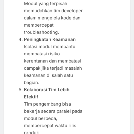
Modul yang terpisah
memudahkan tim developer
dalam mengelola kode dan
mempercepat
troubleshooting.
Peningkatan Keamanan
Isolasi modul membantu
membatasi risiko
kerentanan dan membatasi
dampak jika terjadi masalah
keamanan di salah satu
bagian.
Kolaborasi Tim Lebih
Efektif
Tim pengembang bisa
bekerja secara paralel pada
modul berbeda,
mempercepat waktu rilis
produk.