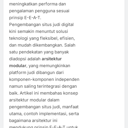
meningkatkan performa dan
pengalaman pengguna sesuai
prinsip E-E-A-T.
Pengembangan situs judi digital
kini semakin menuntut solusi
teknologi yang fleksibel, efisien,
dan mudah dikembangkan. Salah
satu pendekatan yang banyak
diadopsi adalah
arsitektur
modular
, yang memungkinkan
platform judi dibangun dari
komponen-komponen independen
namun saling terintegrasi dengan
baik. Artikel ini membahas konsep
arsitektur modular dalam
pengembangan situs judi, manfaat
utama, contoh implementasi, serta
bagaimana arsitektur ini
mendukung prinsip E-E-A-T untuk