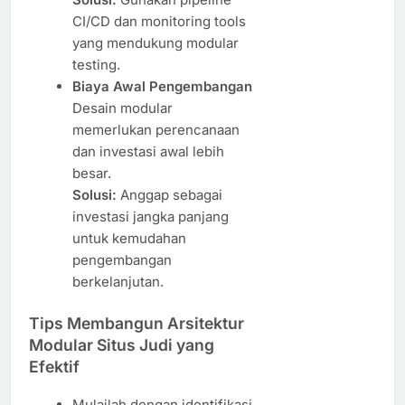
CI/CD dan monitoring tools
yang mendukung modular
testing.
Biaya Awal Pengembangan
Desain modular
memerlukan perencanaan
dan investasi awal lebih
besar.
Solusi:
Anggap sebagai
investasi jangka panjang
untuk kemudahan
pengembangan
berkelanjutan.
Tips Membangun Arsitektur
Modular Situs Judi yang
Efektif
Mulailah dengan identifikasi