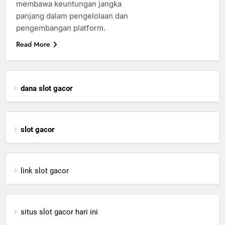
membawa keuntungan jangka
panjang dalam pengelolaan dan
pengembangan platform.
Read More
dana slot gacor
slot gacor
link slot gacor
situs slot gacor hari ini