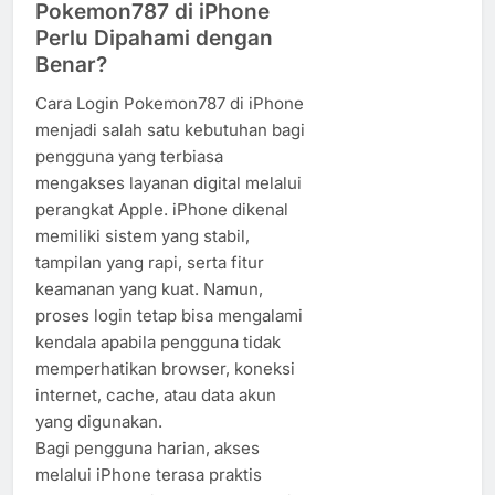
Pokemon787 di iPhone
Perlu Dipahami dengan
Benar?
Cara Login Pokemon787 di iPhone
menjadi salah satu kebutuhan bagi
pengguna yang terbiasa
mengakses layanan digital melalui
perangkat Apple. iPhone dikenal
memiliki sistem yang stabil,
tampilan yang rapi, serta fitur
keamanan yang kuat. Namun,
proses login tetap bisa mengalami
kendala apabila pengguna tidak
memperhatikan browser, koneksi
internet, cache, atau data akun
yang digunakan.
Bagi pengguna harian, akses
melalui iPhone terasa praktis