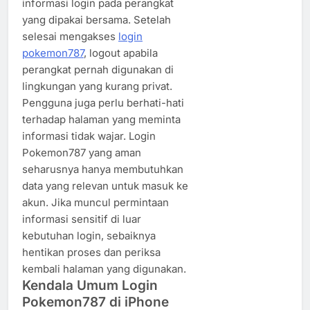
informasi login pada perangkat
yang dipakai bersama. Setelah
selesai mengakses
login
pokemon787
, logout apabila
perangkat pernah digunakan di
lingkungan yang kurang privat.
Pengguna juga perlu berhati-hati
terhadap halaman yang meminta
informasi tidak wajar. Login
Pokemon787 yang aman
seharusnya hanya membutuhkan
data yang relevan untuk masuk ke
akun. Jika muncul permintaan
informasi sensitif di luar
kebutuhan login, sebaiknya
hentikan proses dan periksa
kembali halaman yang digunakan.
Kendala Umum Login
Pokemon787 di iPhone