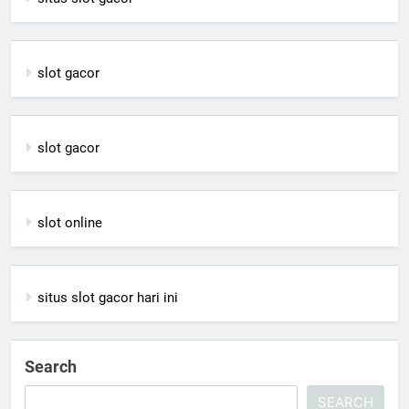
slot gacor
slot gacor
slot online
situs slot gacor hari ini
Search
SEARCH