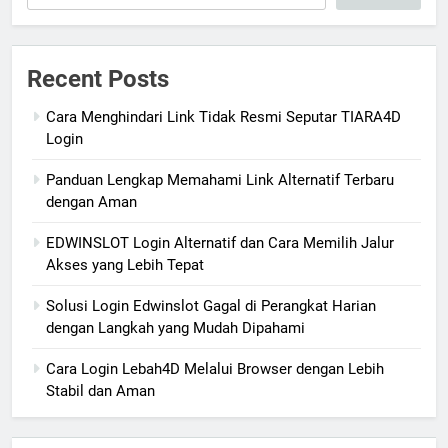
Recent Posts
Cara Menghindari Link Tidak Resmi Seputar TIARA4D
Login
Panduan Lengkap Memahami Link Alternatif Terbaru
dengan Aman
EDWINSLOT Login Alternatif dan Cara Memilih Jalur
Akses yang Lebih Tepat
Solusi Login Edwinslot Gagal di Perangkat Harian
dengan Langkah yang Mudah Dipahami
Cara Login Lebah4D Melalui Browser dengan Lebih
Stabil dan Aman