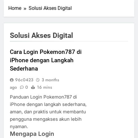
Home
Solusi Akses Digital
Solusi Akses Digital
Cara Login Pokemon787 di
iPhone dengan Langkah
Sederhana
96c0423
3 months
ago
0
16 mins
Panduan Login Pokemon787 di
iPhone dengan langkah sederhana,
aman, dan praktis untuk membantu
pengguna mengakses akun lebih
nyaman.
Mengapa Login