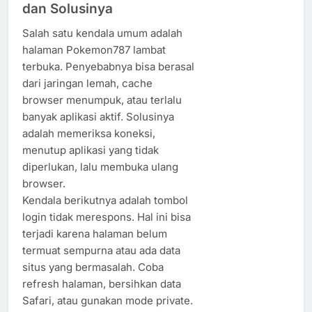
dan Solusinya
Salah satu kendala umum adalah
halaman Pokemon787 lambat
terbuka. Penyebabnya bisa berasal
dari jaringan lemah, cache
browser menumpuk, atau terlalu
banyak aplikasi aktif. Solusinya
adalah memeriksa koneksi,
menutup aplikasi yang tidak
diperlukan, lalu membuka ulang
browser.
Kendala berikutnya adalah tombol
login tidak merespons. Hal ini bisa
terjadi karena halaman belum
termuat sempurna atau ada data
situs yang bermasalah. Coba
refresh halaman, bersihkan data
Safari, atau gunakan mode private.