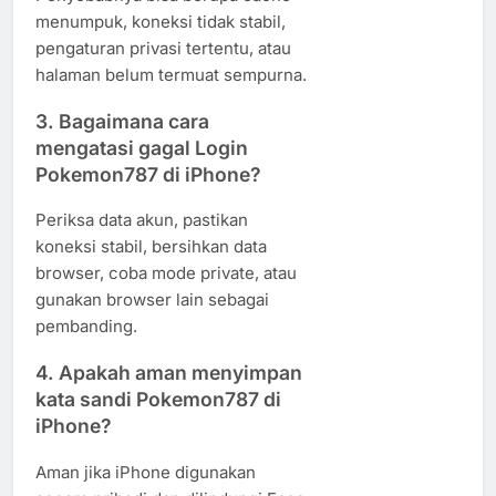
menumpuk, koneksi tidak stabil,
pengaturan privasi tertentu, atau
halaman belum termuat sempurna.
3. Bagaimana cara
mengatasi gagal Login
Pokemon787 di iPhone?
Periksa data akun, pastikan
koneksi stabil, bersihkan data
browser, coba mode private, atau
gunakan browser lain sebagai
pembanding.
4. Apakah aman menyimpan
kata sandi Pokemon787 di
iPhone?
Aman jika iPhone digunakan