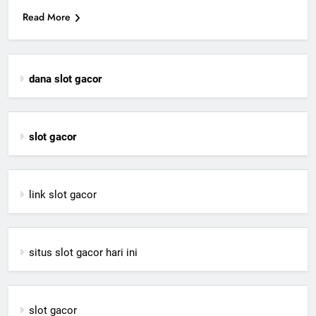
Read More
dana slot gacor
slot gacor
link slot gacor
situs slot gacor hari ini
slot gacor