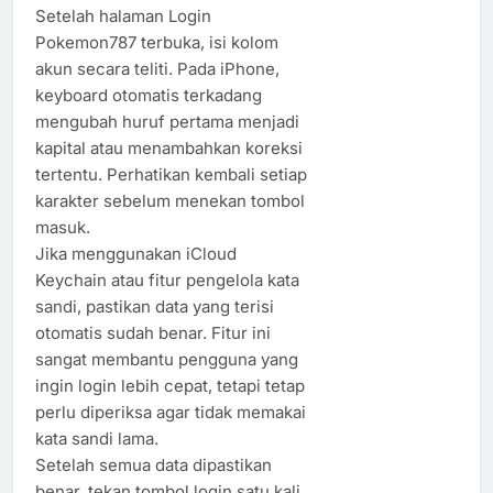
Setelah halaman Login
Pokemon787 terbuka, isi kolom
akun secara teliti. Pada iPhone,
keyboard otomatis terkadang
mengubah huruf pertama menjadi
kapital atau menambahkan koreksi
tertentu. Perhatikan kembali setiap
karakter sebelum menekan tombol
masuk.
Jika menggunakan iCloud
Keychain atau fitur pengelola kata
sandi, pastikan data yang terisi
otomatis sudah benar. Fitur ini
sangat membantu pengguna yang
ingin login lebih cepat, tetapi tetap
perlu diperiksa agar tidak memakai
kata sandi lama.
Setelah semua data dipastikan
benar, tekan tombol login satu kali