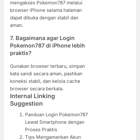
mengakses Pokemon787 melalui
browser iPhone selama halaman
dapat dibuka dengan stabil dan
aman.
7. Bagaimana agar Login
Pokemon787 di iPhone lebih
praktis?
Gunakan browser terbaru, simpan
kata sandi secara aman, pastikan
koneksi stabil, dan kelola cache
browser secara berkala.
Internal Linking
Suggestion
Panduan Login Pokemon787
Lewat Smartphone dengan
Proses Praktis
Tips Mengamankan Akun