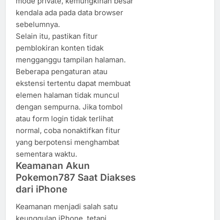
mode private, kemungkinan besar
kendala ada pada data browser
sebelumnya.
Selain itu, pastikan fitur
pemblokiran konten tidak
mengganggu tampilan halaman.
Beberapa pengaturan atau
ekstensi tertentu dapat membuat
elemen halaman tidak muncul
dengan sempurna. Jika tombol
atau form login tidak terlihat
normal, coba nonaktifkan fitur
yang berpotensi menghambat
sementara waktu.
Keamanan Akun
Pokemon787 Saat Diakses
dari iPhone
Keamanan menjadi salah satu
keunggulan iPhone, tetapi