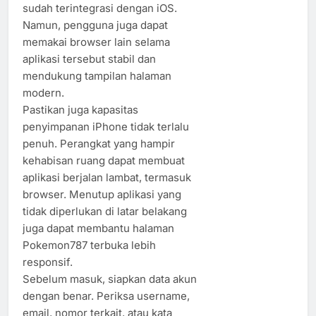
sudah terintegrasi dengan iOS.
Namun, pengguna juga dapat
memakai browser lain selama
aplikasi tersebut stabil dan
mendukung tampilan halaman
modern.
Pastikan juga kapasitas
penyimpanan iPhone tidak terlalu
penuh. Perangkat yang hampir
kehabisan ruang dapat membuat
aplikasi berjalan lambat, termasuk
browser. Menutup aplikasi yang
tidak diperlukan di latar belakang
juga dapat membantu halaman
Pokemon787 terbuka lebih
responsif.
Sebelum masuk, siapkan data akun
dengan benar. Periksa username,
email, nomor terkait, atau kata