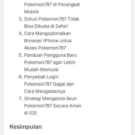
Pokemon787 di Perangkat
Mobile
Solusi Pokemon787 Tidak
Bisa Dibuka di Safari
Cara Mengoptimalkan
Browser iPhone untuk
Akses Pokemon787
Panduan Pengguna Baru
Pokemon787 agar Lebih
Mudah Memulai
Penyebab Login
Pokemon787 Gagal dan
Cara Mengatasinya
Strategi Mengelola Akun
Pokemon787 Secara Aman
di iOS
Kesimpulan