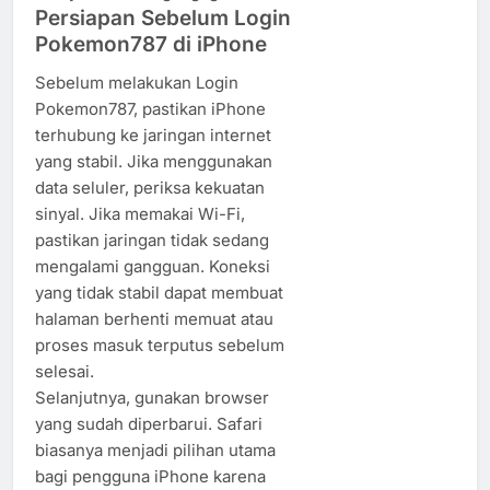
Persiapan Sebelum Login
Pokemon787 di iPhone
Sebelum melakukan Login
Pokemon787, pastikan iPhone
terhubung ke jaringan internet
yang stabil. Jika menggunakan
data seluler, periksa kekuatan
sinyal. Jika memakai Wi-Fi,
pastikan jaringan tidak sedang
mengalami gangguan. Koneksi
yang tidak stabil dapat membuat
halaman berhenti memuat atau
proses masuk terputus sebelum
selesai.
Selanjutnya, gunakan browser
yang sudah diperbarui. Safari
biasanya menjadi pilihan utama
bagi pengguna iPhone karena