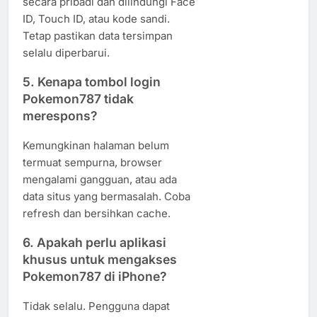
secara pribadi dan dilindungi Face
ID, Touch ID, atau kode sandi.
Tetap pastikan data tersimpan
selalu diperbarui.
5. Kenapa tombol login
Pokemon787 tidak
merespons?
Kemungkinan halaman belum
termuat sempurna, browser
mengalami gangguan, atau ada
data situs yang bermasalah. Coba
refresh dan bersihkan cache.
6. Apakah perlu aplikasi
khusus untuk mengakses
Pokemon787 di iPhone?
Tidak selalu. Pengguna dapat