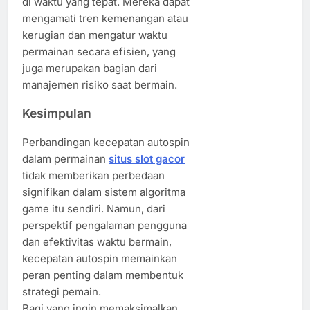
di waktu yang tepat. Mereka dapat
mengamati tren kemenangan atau
kerugian dan mengatur waktu
permainan secara efisien, yang
juga merupakan bagian dari
manajemen risiko saat bermain.
Kesimpulan
Perbandingan kecepatan autospin
dalam permainan
situs slot gacor
tidak memberikan perbedaan
signifikan dalam sistem algoritma
game itu sendiri. Namun, dari
perspektif pengalaman pengguna
dan efektivitas waktu bermain,
kecepatan autospin memainkan
peran penting dalam membentuk
strategi pemain.
Bagi yang ingin memaksimalkan