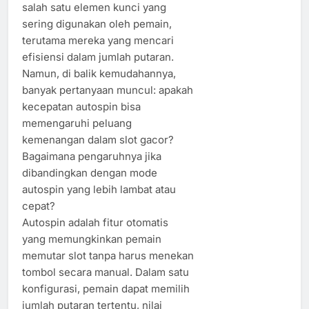
salah satu elemen kunci yang
sering digunakan oleh pemain,
terutama mereka yang mencari
efisiensi dalam jumlah putaran.
Namun, di balik kemudahannya,
banyak pertanyaan muncul: apakah
kecepatan autospin bisa
memengaruhi peluang
kemenangan dalam slot gacor?
Bagaimana pengaruhnya jika
dibandingkan dengan mode
autospin yang lebih lambat atau
cepat?
Autospin adalah fitur otomatis
yang memungkinkan pemain
memutar slot tanpa harus menekan
tombol secara manual. Dalam satu
konfigurasi, pemain dapat memilih
jumlah putaran tertentu, nilai