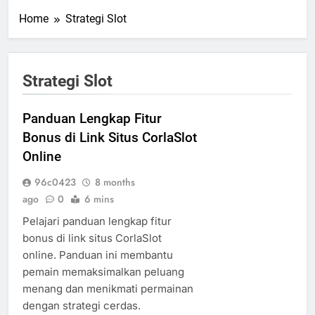
Home
Strategi Slot
Strategi Slot
Panduan Lengkap Fitur
Bonus di Link Situs CorlaSlot
Online
96c0423
8 months
ago
0
6 mins
Pelajari panduan lengkap fitur
bonus di link situs CorlaSlot
online. Panduan ini membantu
pemain memaksimalkan peluang
menang dan menikmati permainan
dengan strategi cerdas.