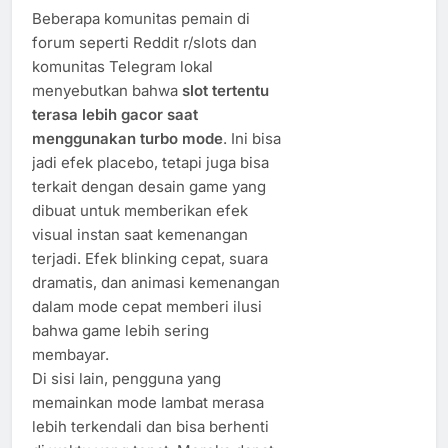
Beberapa komunitas pemain di
forum seperti Reddit r/slots dan
komunitas Telegram lokal
menyebutkan bahwa
slot tertentu
terasa lebih gacor saat
menggunakan turbo mode
. Ini bisa
jadi efek placebo, tetapi juga bisa
terkait dengan desain game yang
dibuat untuk memberikan efek
visual instan saat kemenangan
terjadi. Efek blinking cepat, suara
dramatis, dan animasi kemenangan
dalam mode cepat memberi ilusi
bahwa game lebih sering
membayar.
Di sisi lain, pengguna yang
memainkan mode lambat merasa
lebih terkendali dan bisa berhenti