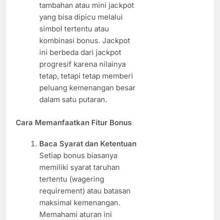
tambahan atau mini jackpot
yang bisa dipicu melalui
simbol tertentu atau
kombinasi bonus. Jackpot
ini berbeda dari jackpot
progresif karena nilainya
tetap, tetapi tetap memberi
peluang kemenangan besar
dalam satu putaran.
Cara Memanfaatkan Fitur Bonus
Baca Syarat dan Ketentuan
Setiap bonus biasanya
memiliki syarat taruhan
tertentu (wagering
requirement) atau batasan
maksimal kemenangan.
Memahami aturan ini