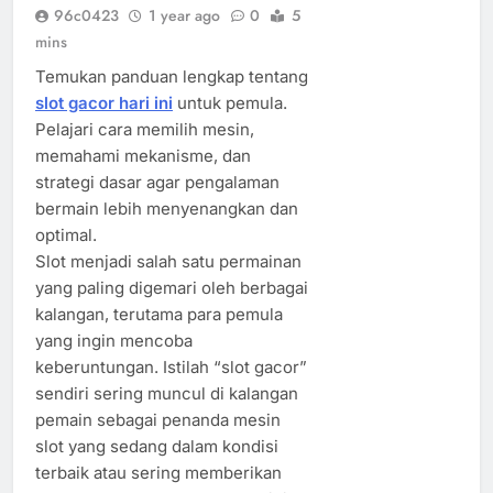
96c0423
1 year ago
0
5
mins
Temukan panduan lengkap tentang
slot gacor hari ini
untuk pemula.
Pelajari cara memilih mesin,
memahami mekanisme, dan
strategi dasar agar pengalaman
bermain lebih menyenangkan dan
optimal.
Slot menjadi salah satu permainan
yang paling digemari oleh berbagai
kalangan, terutama para pemula
yang ingin mencoba
keberuntungan. Istilah “slot gacor”
sendiri sering muncul di kalangan
pemain sebagai penanda mesin
slot yang sedang dalam kondisi
terbaik atau sering memberikan