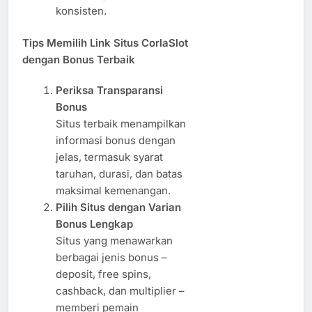
konsisten.
Tips Memilih Link Situs CorlaSlot
dengan Bonus Terbaik
Periksa Transparansi
Bonus
Situs terbaik menampilkan
informasi bonus dengan
jelas, termasuk syarat
taruhan, durasi, dan batas
maksimal kemenangan.
Pilih Situs dengan Varian
Bonus Lengkap
Situs yang menawarkan
berbagai jenis bonus –
deposit, free spins,
cashback, dan multiplier –
memberi pemain