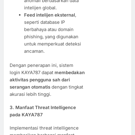
anomali berdasarkan data
intelijen global.
Feed intelijen eksternal
,
seperti database IP
berbahaya atau domain
phishing, yang digunakan
untuk memperkuat deteksi
ancaman.
Dengan penerapan ini, sistem
login KAYA787 dapat
membedakan
aktivitas pengguna sah dari
serangan otomatis
dengan tingkat
akurasi lebih tinggi.
3. Manfaat Threat Intelligence
pada KAYA787
Implementasi threat intelligence