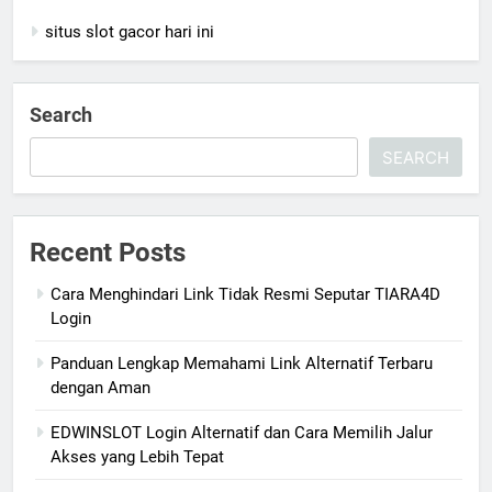
situs slot gacor hari ini
Search
SEARCH
Recent Posts
Cara Menghindari Link Tidak Resmi Seputar TIARA4D
Login
Panduan Lengkap Memahami Link Alternatif Terbaru
dengan Aman
EDWINSLOT Login Alternatif dan Cara Memilih Jalur
Akses yang Lebih Tepat