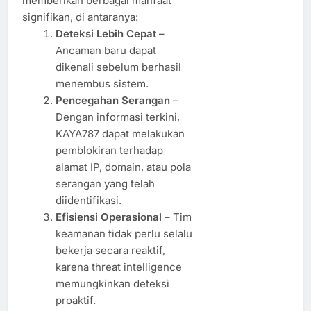
memberikan berbagai manfaat
signifikan, di antaranya:
Deteksi Lebih Cepat
–
Ancaman baru dapat
dikenali sebelum berhasil
menembus sistem.
Pencegahan Serangan
–
Dengan informasi terkini,
KAYA787 dapat melakukan
pemblokiran terhadap
alamat IP, domain, atau pola
serangan yang telah
diidentifikasi.
Efisiensi Operasional
– Tim
keamanan tidak perlu selalu
bekerja secara reaktif,
karena threat intelligence
memungkinkan deteksi
proaktif.